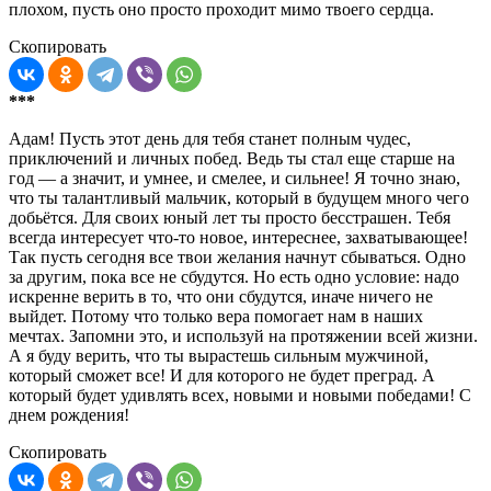
плохом, пусть оно просто проходит мимо твоего сердца.
Скопировать
***
Адам! Пусть этот день для тебя станет полным чудес,
приключений и личных побед. Ведь ты стал еще старше на
год — а значит, и умнее, и смелее, и сильнее! Я точно знаю,
что ты талантливый мальчик, который в будущем много чего
добьётся. Для своих юный лет ты просто бесстрашен. Тебя
всегда интересует что-то новое, интереснее, захватывающее!
Так пусть сегодня все твои желания начнут сбываться. Одно
за другим, пока все не сбудутся. Но есть одно условие: надо
искренне верить в то, что они сбудутся, иначе ничего не
выйдет. Потому что только вера помогает нам в наших
мечтах. Запомни это, и используй на протяжении всей жизни.
А я буду верить, что ты вырастешь сильным мужчиной,
который сможет все! И для которого не будет преград. А
который будет удивлять всех, новыми и новыми победами! С
днем рождения!
Скопировать