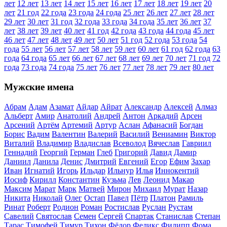
лет
12 лет
13 лет
14 лет
15 лет
16 лет
17 лет
18 лет
19 лет
20
лет
21 год
22 года
23 года
24 года
25 лет
26 лет
27 лет
28 лет
29 лет
30 лет
31 год
32 года
33 года
34 года
35 лет
36 лет
37
лет
38 лет
39 лет
40 лет
41 год
42 года
43 года
44 года
45 лет
46 лет
47 лет
48 лет
49 лет
50 лет
51 год
52 года
53 года
54
года
55 лет
56 лет
57 лет
58 лет
59 лет
60 лет
61 год
62 года
63
года
64 года
65 лет
66 лет
67 лет
68 лет
69 лет
70 лет
71 год
72
года
73 года
74 года
75 лет
76 лет
77 лет
78 лет
79 лет
80 лет
Мужские имена
Абрам
Адам
Азамат
Айдар
Айрат
Александр
Алексей
Алмаз
Альберт
Амир
Анатолий
Андрей
Антон
Аркадий
Арсен
Арсений
Артём
Артемий
Артур
Аслан
Афанасий
Богдан
Борис
Вадим
Валентин
Валерий
Василий
Вениамин
Виктор
Виталий
Владимир
Владислав
Всеволод
Вячеслав
Гавриил
Геннадий
Георгий
Герман
Глеб
Григорий
Давид
Дамир
Даниил
Данила
Денис
Дмитрий
Евгений
Егор
Ефим
Захар
Иван
Игнатий
Игорь
Ильдар
Ильнур
Илья
Иннокентий
Иосиф
Кирилл
Константин
Кузьма
Лев
Леонид
Макар
Максим
Марат
Марк
Матвей
Мирон
Михаил
Мурат
Назар
Никита
Николай
Олег
Остап
Павел
Пётр
Платон
Рамиль
Ринат
Роберт
Родион
Роман
Ростислав
Руслан
Рустам
Савелий
Святослав
Семен
Сергей
Спартак
Станислав
Степан
Тарас
Тимофей
Тимур
Тихон
Фёдор
Феликс
Филипп
Фома