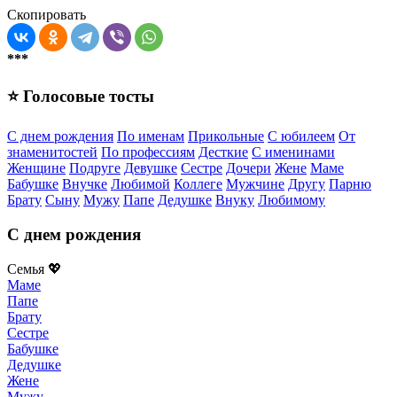
Скопировать
***
⭐ Голосовые тосты
С днем рождения
По именам
Прикольные
С юбилеем
От
знаменитостей
По профессиям
Десткие
С именинами
Женщине
Подруге
Девушке
Сестре
Дочери
Жене
Маме
Бабушке
Внучке
Любимой
Коллеге
Мужчине
Другу
Парню
Брату
Сыну
Мужу
Папе
Дедушке
Внуку
Любимому
С днем рождения
Семья 💖
Маме
Папе
Брату
Сестре
Бабушке
Дедушке
Жене
Мужу