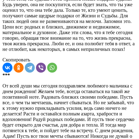
Будь уверен, она не поскупится, если будет знать, что ты уже
оценил то, что она тебе дала. Только те, кто умеют ценить,
получают самые щедрые подарки от Жизни и Судьбы. Для
таких людей они не размениваются на мелочи. Запомни это.
Цени все: родных и близких, движимое и недвижимое,
материальное и духовное. Даже эти слова, что я тебе сегодня
говорю, обращая твое внимание на то, что жизнь прекрасна,
твоя жизнь прекрасна. Люби ее, и она полюбит тебя в ответ, а
не отлюбит, как некоторых, в самых неприличных позах!
Скопировать
***
От всей души мы сегодня поздравляем любимого мальчика с
днем рождения! Желаем тебе, всегда оставаться на такой же
позитивной ноте. Радовать близких своими победами. Пусть
все, о чем ты мечтаешь, начнет сбываться. Но не забывай, что
к этому нужно прикладывать усилия, ведь само ничего не
делается! Расти и оставайся полным азарта, храбрости и
вдохновения! Радуй родных победами. И пусть твое сердечко
будет открыто для счастья, для добра и тепла. И тогда мир
потянется к тебе, и пойдет тебе на встречу. С днем рождения,
Адам! Пусть все твои мечты сбываются! Никогда не думай о