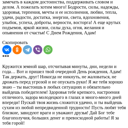
замечать в каждом достоинства, поддерживать словом и
делом. А пожелать хотим много! Бодрости, силы, надежды,
здоровья, терпения, мечты и ее исполнения, любви, тепла,
удачи, радости, достатка, энергии, света, вдохновения,
улыбок, успеха, доброты, верности, восторга! А еще крутых
подъемов, яркой жизни, силы духа, огня, желания и
опьянения от счастья! С Днем Рождения, Адам!
Скопировать
***
Кружится земной шар, отсчитывая минуты, дни, недели и
года… Вот и пришел твой очередной День рождения, Адам!
Так держать, друг! Никогда не никнуть, не жаловаться, не
дрожать перед угрозой и не опускать руки! Я же тебя хорошо
знаю – ты выстоишь в любых ситуациях и обязательно
выйдешь победителем! Здоровья тебе крепкого, настроения
отличного, задора молодецкого в глазах и много-много дней
впереди! Пускай твоя жизнь сложится удачно, и ты выйдешь
сухим из любой непредвиденной трудности! Пусть любят тебя
близкие, завидуют враги и уважают друзья! Дай Бог тебе
благополучия, больших денег и превосходной работы! Я за
тебя горой!