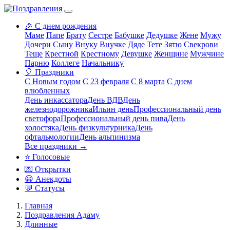
🎉 С днем рождения
Маме
Папе
Брату
Сестре
Бабушке
Дедушке
Жене
Мужу
Дочери
Сыну
Внуку
Внучке
Дяде
Тете
Зятю
Свекрови
Теще
Крестной
Крестному
Девушке
Женщине
Мужчине
Парню
Коллеге
Начальнику
🎈 Праздники
С Новым годом
С 23 февраля
С 8 марта
С днем
влюбленных
День инкассатора
День ВДВ
День
железнодорожника
Ильин день
Профессиональный день
светофора
Профессиональный день пива
День
холостяка
День физкультурника
День
офтальмологии
День альпинизма
Все праздники →
⭐ Голосовые
💌 Открытки
😀 Анекдоты
💬 Статусы
Главная
Поздравления Адаму
Длинные