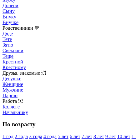
Дочери
Сыну
Внуку
Внучке
Родственники 💚
Дяде
Тете
Зятю
Свекрови
Теще
Крестной
Крестному
Друзья, знакомые 💥
Девушке
Женщине
Мужчине
Парню
Работа 📀
Коллеге
Начальнику
По возрасту
1 год
2 года
3 года
4 года
5 лет
6 лет
7 лет
8 лет
9 лет
10 лет
11