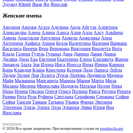
Эдуард
Юрий
Яков
Ян
Ярослав
Женские имена
Авелина
Аврора
Агата
Аделина
Аида
Айгуль
Алевтина
Александра
Алена
Алина
Алиса
Алия
Алла
Алсу
Альбина
Амина
Анастасия
Ангелина
Анжела
Анжелика
Анна
Антонина
Анфиса
Арина
Белла
Валентина
Валерия
Варвара
Василиса
Венера
Вера
Вероника
Виктория
Виолетта
Вита
Влада
Галина
Гузель
Гульназ
Дана
Дарина
Дарья
Диана
Диляра
Дина
Ева
Евгения
Екатерина
Елена
Елизавета
Жанна
Зинаида
Злата
Зоя
Илона
Инга
Инесса
Инна
Ирина
Карина
Кира
Клавдия
Клара
Кристина
Ксения
Лада
Лариса
Лейла
Лидия
Лилия
Лия
Лолита
Луиза
Любовь
Людмила
Мадина
Майя
Мальвина
Маргарита
Марина
Мария
Марта
Мила
Милана
Милена
Мирослава
Надежда
Наталья
Нелли
Ника
Нина
Нонна
Оксана
Олеся
Ольга
Полина
Раиса
Регина
Рената
Римма
Рита
Роза
Руфина
Светлана
Серафима
Снежана
София
Софья
Таисия
Тамара
Татьяна
Ульяна
Фаина
Эвелина
Элеонора
Элиза
Элина
Элла
Эльвира
Эмма
Юлия
Яна
Ярослава
© 2026 Все права защищены. При копировании ссылка на
pozdravila.net