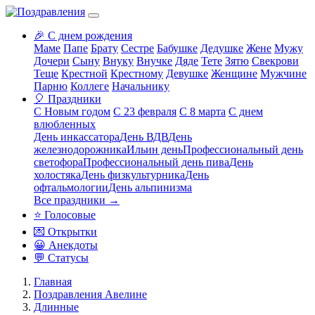
🎉 С днем рождения
Маме
Папе
Брату
Сестре
Бабушке
Дедушке
Жене
Мужу
Дочери
Сыну
Внуку
Внучке
Дяде
Тете
Зятю
Свекрови
Теще
Крестной
Крестному
Девушке
Женщине
Мужчине
Парню
Коллеге
Начальнику
🎈 Праздники
С Новым годом
С 23 февраля
С 8 марта
С днем
влюбленных
День инкассатора
День ВДВ
День
железнодорожника
Ильин день
Профессиональный день
светофора
Профессиональный день пива
День
холостяка
День физкультурника
День
офтальмологии
День альпинизма
Все праздники →
⭐ Голосовые
💌 Открытки
😀 Анекдоты
💬 Статусы
Главная
Поздравления Авелине
Длинные