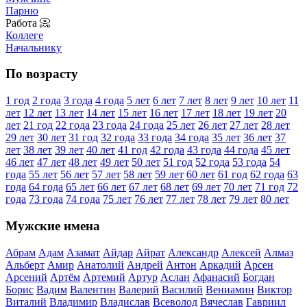
Парню
Работа 📀
Коллеге
Начальнику
По возрасту
1 год
2 года
3 года
4 года
5 лет
6 лет
7 лет
8 лет
9 лет
10 лет
11
лет
12 лет
13 лет
14 лет
15 лет
16 лет
17 лет
18 лет
19 лет
20
лет
21 год
22 года
23 года
24 года
25 лет
26 лет
27 лет
28 лет
29 лет
30 лет
31 год
32 года
33 года
34 года
35 лет
36 лет
37
лет
38 лет
39 лет
40 лет
41 год
42 года
43 года
44 года
45 лет
46 лет
47 лет
48 лет
49 лет
50 лет
51 год
52 года
53 года
54
года
55 лет
56 лет
57 лет
58 лет
59 лет
60 лет
61 год
62 года
63
года
64 года
65 лет
66 лет
67 лет
68 лет
69 лет
70 лет
71 год
72
года
73 года
74 года
75 лет
76 лет
77 лет
78 лет
79 лет
80 лет
Мужские имена
Абрам
Адам
Азамат
Айдар
Айрат
Александр
Алексей
Алмаз
Альберт
Амир
Анатолий
Андрей
Антон
Аркадий
Арсен
Арсений
Артём
Артемий
Артур
Аслан
Афанасий
Богдан
Борис
Вадим
Валентин
Валерий
Василий
Вениамин
Виктор
Виталий
Владимир
Владислав
Всеволод
Вячеслав
Гавриил