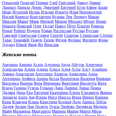
Геннадий
Георгий
Герман
Глеб
Григорий
Давид
Дамир
Даниил
Данила
Денис
Дмитрий
Евгений
Егор
Ефим
Захар
Иван
Игнатий
Игорь
Ильдар
Ильнур
Илья
Иннокентий
Иосиф
Кирилл
Константин
Кузьма
Лев
Леонид
Макар
Максим
Марат
Марк
Матвей
Мирон
Михаил
Мурат
Назар
Никита
Николай
Олег
Остап
Павел
Пётр
Платон
Рамиль
Ринат
Роберт
Родион
Роман
Ростислав
Руслан
Рустам
Савелий
Святослав
Семен
Сергей
Спартак
Станислав
Степан
Тарас
Тимофей
Тимур
Тихон
Фёдор
Феликс
Филипп
Фома
Эдуард
Юрий
Яков
Ян
Ярослав
Женские имена
Авелина
Аврора
Агата
Аделина
Аида
Айгуль
Алевтина
Александра
Алена
Алина
Алиса
Алия
Алла
Алсу
Альбина
Амина
Анастасия
Ангелина
Анжела
Анжелика
Анна
Антонина
Анфиса
Арина
Белла
Валентина
Валерия
Варвара
Василиса
Венера
Вера
Вероника
Виктория
Виолетта
Вита
Влада
Галина
Гузель
Гульназ
Дана
Дарина
Дарья
Диана
Диляра
Дина
Ева
Евгения
Екатерина
Елена
Елизавета
Жанна
Зинаида
Злата
Зоя
Илона
Инга
Инесса
Инна
Ирина
Карина
Кира
Клавдия
Клара
Кристина
Ксения
Лада
Лариса
Лейла
Лидия
Лилия
Лия
Лолита
Луиза
Любовь
Людмила
Мадина
Майя
Мальвина
Маргарита
Марина
Мария
Марта
Мила
Милана
Милена
Мирослава
Надежда
Наталья
Нелли
Ника