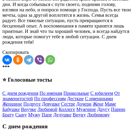
дни. И когда собьешься с пути своего, подними голову,
взгляни на небо, и попроси помощи у Господа. Пусть все твои
мечты, одна за другой воплотятся в жизнь. Семья всегда
радует. Все тяжелые ситуации, пусть превращаются в
бесценный опыт. А воспоминания в памяти хранятся лишь
приятные. И знай что ты хороший человек, и всегда найдутся
люди, которые помогут тебе в любой ситуации. С днем
рождения тебя!
Скопировать
***
⭐ Голосовые тосты
С днем рождения
По именам
Прикольные
С юбилеем
От
знаменитостей
По профессиям
Десткие
С именинами
Женщине
Подруге
Девушке
Сестре
Дочери
Жене
Маме
Бабушке
Внучке
Любимой
Коллеге
Мужчине
Другу
Парню
Брату
Сыну
Мужу
Папе
Дедушке
Внуку
Любимому
С днем рождения