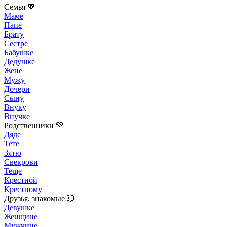
Семья 💖
Маме
Папе
Брату
Сестре
Бабушке
Дедушке
Жене
Мужу
Дочери
Сыну
Внуку
Внучке
Родственники 💚
Дяде
Тете
Зятю
Свекрови
Теще
Крестной
Крестному
Друзья, знакомые 💥
Девушке
Женщине
Мужчине