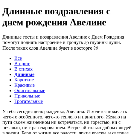
Длинные поздравления с
днем рождения Авелине
Длинные тосты и поздравления
Авелине
с Днем Рождения
помогут поднять настроение и тронуть до глубины души.
После таких слов Авелина будет в восторге 😉
Все
В прозе
В стихах
Длинные
Короткие
Красивые
Оригинальные
Прикольные
Трогательные
У тебя сегодня день рожденья, Авелина. И хочется пожелать
чего-то особенного, чего-то теплого и приятного. Желаю на
пути своем жизненном ни встречаться, ни горестью, ни с
печалью, ни с разочарованием. Встречай только добрых людей
в жизни. Бери от жизни все радости, яркие краски, и светлые