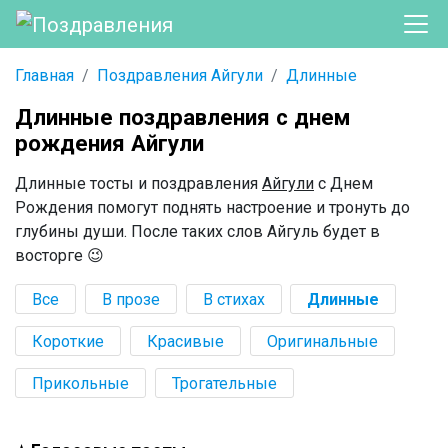
Главная
Поздравления Айгули
Длинные
Длинные поздравления с днем
рождения Айгули
Длинные тосты и поздравления
Айгули
с Днем
Рождения помогут поднять настроение и тронуть до
глубины души. После таких слов Айгуль будет в
восторге 😉
Все
В прозе
В стихах
Длинные
Короткие
Красивые
Оригинальные
Прикольные
Трогательные