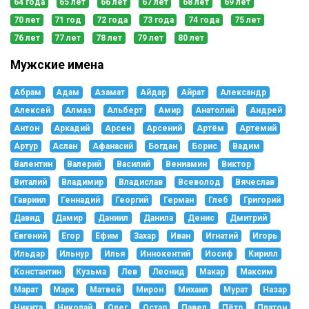
64 года
65 лет
66 лет
67 лет
68 лет
69 лет
70 лет
71 год
72 года
73 года
74 года
75 лет
76 лет
77 лет
78 лет
79 лет
80 лет
Мужские имена
Абрам
Адам
Азамат
Айдар
Айрат
Александр
Алексей
Алмаз
Альберт
Амир
Анатолий
Андрей
Антон
Аркадий
Арсен
Арсений
Артём
Артемий
Артур
Аслан
Афанасий
Богдан
Борис
Вадим
Валентин
Валерий
Василий
Вениамин
Виктор
Виталий
Владимир
Владислав
Всеволод
Вячеслав
Гавриил
Геннадий
Георгий
Герман
Глеб
Григорий
Давид
Дамир
Даниил
Данила
Денис
Дмитрий
Евгений
Егор
Ефим
Захар
Иван
Игнатий
Игорь
Ильдар
Ильнур
Илья
Иннокентий
Иосиф
Кирилл
Константин
Кузьма
Лев
Леонид
Макар
Максим
Марат
Марк
Матвей
Мирон
Михаил
Мурат
Назар
Никита
Николай
Олег
Остап
Павел
Пётр
Платон