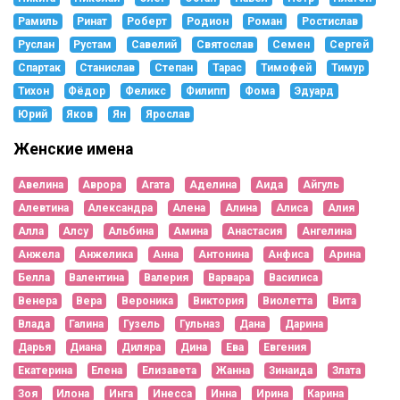
Рамиль
Ринат
Роберт
Родион
Роман
Ростислав
Руслан
Рустам
Савелий
Святослав
Семен
Сергей
Спартак
Станислав
Степан
Тарас
Тимофей
Тимур
Тихон
Фёдор
Феликс
Филипп
Фома
Эдуард
Юрий
Яков
Ян
Ярослав
Женские имена
Авелина
Аврора
Агата
Аделина
Аида
Айгуль
Алевтина
Александра
Алена
Алина
Алиса
Алия
Алла
Алсу
Альбина
Амина
Анастасия
Ангелина
Анжела
Анжелика
Анна
Антонина
Анфиса
Арина
Белла
Валентина
Валерия
Варвара
Василиса
Венера
Вера
Вероника
Виктория
Виолетта
Вита
Влада
Галина
Гузель
Гульназ
Дана
Дарина
Дарья
Диана
Диляра
Дина
Ева
Евгения
Екатерина
Елена
Елизавета
Жанна
Зинаида
Злата
Зоя
Илона
Инга
Инесса
Инна
Ирина
Карина