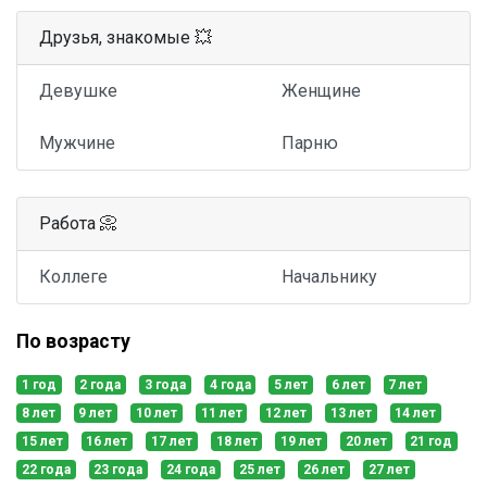
Друзья, знакомые 💥
Девушке
Женщине
Мужчине
Парню
Работа 📀
Коллеге
Начальнику
По возрасту
1 год
2 года
3 года
4 года
5 лет
6 лет
7 лет
8 лет
9 лет
10 лет
11 лет
12 лет
13 лет
14 лет
15 лет
16 лет
17 лет
18 лет
19 лет
20 лет
21 год
22 года
23 года
24 года
25 лет
26 лет
27 лет