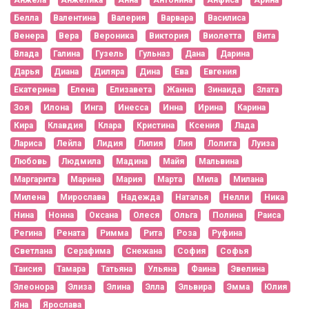
Белла
Валентина
Валерия
Варвара
Василиса
Венера
Вера
Вероника
Виктория
Виолетта
Вита
Влада
Галина
Гузель
Гульназ
Дана
Дарина
Дарья
Диана
Диляра
Дина
Ева
Евгения
Екатерина
Елена
Елизавета
Жанна
Зинаида
Злата
Зоя
Илона
Инга
Инесса
Инна
Ирина
Карина
Кира
Клавдия
Клара
Кристина
Ксения
Лада
Лариса
Лейла
Лидия
Лилия
Лия
Лолита
Луиза
Любовь
Людмила
Мадина
Майя
Мальвина
Маргарита
Марина
Мария
Марта
Мила
Милана
Милена
Мирослава
Надежда
Наталья
Нелли
Ника
Нина
Нонна
Оксана
Олеся
Ольга
Полина
Раиса
Регина
Рената
Римма
Рита
Роза
Руфина
Светлана
Серафима
Снежана
София
Софья
Таисия
Тамара
Татьяна
Ульяна
Фаина
Эвелина
Элеонора
Элиза
Элина
Элла
Эльвира
Эмма
Юлия
Яна
Ярослава