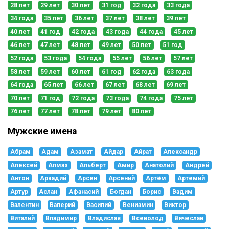
28 лет
29 лет
30 лет
31 год
32 года
33 года
34 года
35 лет
36 лет
37 лет
38 лет
39 лет
40 лет
41 год
42 года
43 года
44 года
45 лет
46 лет
47 лет
48 лет
49 лет
50 лет
51 год
52 года
53 года
54 года
55 лет
56 лет
57 лет
58 лет
59 лет
60 лет
61 год
62 года
63 года
64 года
65 лет
66 лет
67 лет
68 лет
69 лет
70 лет
71 год
72 года
73 года
74 года
75 лет
76 лет
77 лет
78 лет
79 лет
80 лет
Мужские имена
Абрам
Адам
Азамат
Айдар
Айрат
Александр
Алексей
Алмаз
Альберт
Амир
Анатолий
Андрей
Антон
Аркадий
Арсен
Арсений
Артём
Артемий
Артур
Аслан
Афанасий
Богдан
Борис
Вадим
Валентин
Валерий
Василий
Вениамин
Виктор
Виталий
Владимир
Владислав
Всеволод
Вячеслав