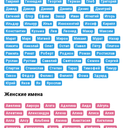
Гавриил
Геннадий
Георгий
Герман
Глеб
Григорий
Давид
Дамир
Даниил
Данила
Денис
Дмитрий
Евгений
Егор
Ефим
Захар
Иван
Игнатий
Игорь
Ильдар
Ильнур
Илья
Иннокентий
Иосиф
Кирилл
Константин
Кузьма
Лев
Леонид
Макар
Максим
Марат
Марк
Матвей
Мирон
Михаил
Мурат
Назар
Никита
Николай
Олег
Остап
Павел
Пётр
Платон
Рамиль
Ринат
Роберт
Родион
Роман
Ростислав
Руслан
Рустам
Савелий
Святослав
Семен
Сергей
Спартак
Станислав
Степан
Тарас
Тимофей
Тимур
Тихон
Фёдор
Феликс
Филипп
Фома
Эдуард
Юрий
Яков
Ян
Ярослав
Женские имена
Авелина
Аврора
Агата
Аделина
Аида
Айгуль
Алевтина
Александра
Алена
Алина
Алиса
Алия
Алла
Алсу
Альбина
Амина
Анастасия
Ангелина
Анжела
Анжелика
Анна
Антонина
Анфиса
Арина