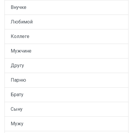
Внучке
Любимой
Коллеге
Мужчине
Другу
Парню
Брату
Сыну
Мужу