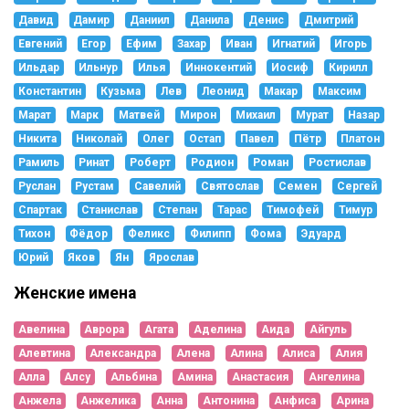
Давид
Дамир
Даниил
Данила
Денис
Дмитрий
Евгений
Егор
Ефим
Захар
Иван
Игнатий
Игорь
Ильдар
Ильнур
Илья
Иннокентий
Иосиф
Кирилл
Константин
Кузьма
Лев
Леонид
Макар
Максим
Марат
Марк
Матвей
Мирон
Михаил
Мурат
Назар
Никита
Николай
Олег
Остап
Павел
Пётр
Платон
Рамиль
Ринат
Роберт
Родион
Роман
Ростислав
Руслан
Рустам
Савелий
Святослав
Семен
Сергей
Спартак
Станислав
Степан
Тарас
Тимофей
Тимур
Тихон
Фёдор
Феликс
Филипп
Фома
Эдуард
Юрий
Яков
Ян
Ярослав
Женские имена
Авелина
Аврора
Агата
Аделина
Аида
Айгуль
Алевтина
Александра
Алена
Алина
Алиса
Алия
Алла
Алсу
Альбина
Амина
Анастасия
Ангелина
Анжела
Анжелика
Анна
Антонина
Анфиса
Арина