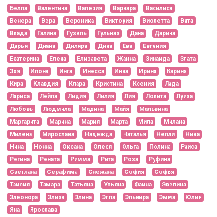
Белла
Валентина
Валерия
Варвара
Василиса
Венера
Вера
Вероника
Виктория
Виолетта
Вита
Влада
Галина
Гузель
Гульназ
Дана
Дарина
Дарья
Диана
Диляра
Дина
Ева
Евгения
Екатерина
Елена
Елизавета
Жанна
Зинаида
Злата
Зоя
Илона
Инга
Инесса
Инна
Ирина
Карина
Кира
Клавдия
Клара
Кристина
Ксения
Лада
Лариса
Лейла
Лидия
Лилия
Лия
Лолита
Луиза
Любовь
Людмила
Мадина
Майя
Мальвина
Маргарита
Марина
Мария
Марта
Мила
Милана
Милена
Мирослава
Надежда
Наталья
Нелли
Ника
Нина
Нонна
Оксана
Олеся
Ольга
Полина
Раиса
Регина
Рената
Римма
Рита
Роза
Руфина
Светлана
Серафима
Снежана
София
Софья
Таисия
Тамара
Татьяна
Ульяна
Фаина
Эвелина
Элеонора
Элиза
Элина
Элла
Эльвира
Эмма
Юлия
Яна
Ярослава