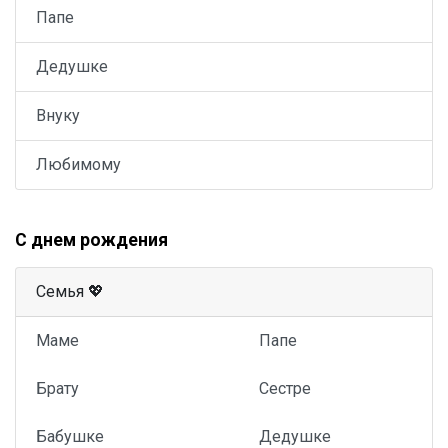
Папе
Дедушке
Внуку
Любимому
С днем рождения
Семья 💖
Маме
Папе
Брату
Сестре
Бабушке
Дедушке