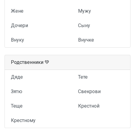
Жене
Мужу
Дочери
Сыну
Внуку
Внучке
Родственники 💚
Дяде
Тете
Зятю
Свекрови
Теще
Крестной
Крестному