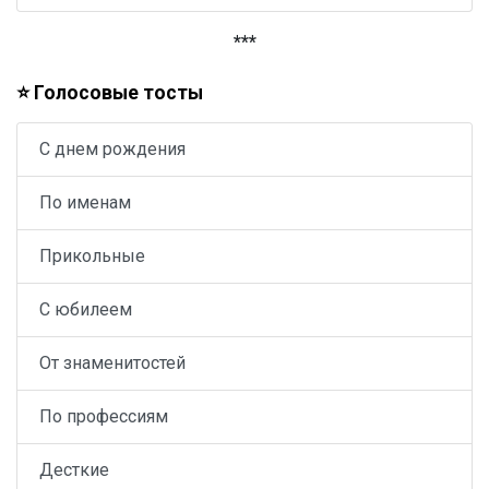
***
⭐ Голосовые тосты
С днем рождения
По именам
Прикольные
С юбилеем
От знаменитостей
По профессиям
Десткие