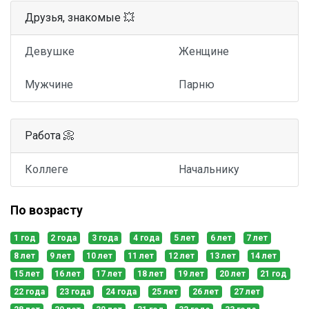
Друзья, знакомые 💥
Девушке
Женщине
Мужчине
Парню
Работа 📀
Коллеге
Начальнику
По возрасту
1 год
2 года
3 года
4 года
5 лет
6 лет
7 лет
8 лет
9 лет
10 лет
11 лет
12 лет
13 лет
14 лет
15 лет
16 лет
17 лет
18 лет
19 лет
20 лет
21 год
22 года
23 года
24 года
25 лет
26 лет
27 лет