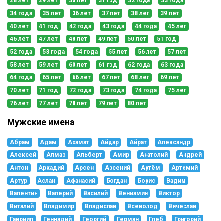
28 лет
29 лет
30 лет
31 год
32 года
33 года
34 года
35 лет
36 лет
37 лет
38 лет
39 лет
40 лет
41 год
42 года
43 года
44 года
45 лет
46 лет
47 лет
48 лет
49 лет
50 лет
51 год
52 года
53 года
54 года
55 лет
56 лет
57 лет
58 лет
59 лет
60 лет
61 год
62 года
63 года
64 года
65 лет
66 лет
67 лет
68 лет
69 лет
70 лет
71 год
72 года
73 года
74 года
75 лет
76 лет
77 лет
78 лет
79 лет
80 лет
Мужские имена
Абрам
Адам
Азамат
Айдар
Айрат
Александр
Алексей
Алмаз
Альберт
Амир
Анатолий
Андрей
Антон
Аркадий
Арсен
Арсений
Артём
Артемий
Артур
Аслан
Афанасий
Богдан
Борис
Вадим
Валентин
Валерий
Василий
Вениамин
Виктор
Виталий
Владимир
Владислав
Всеволод
Вячеслав
Гавриил
Геннадий
Георгий
Герман
Глеб
Григорий