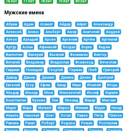
76 лет
77 лет
78 лет
79 лет
80 лет
Мужские имена
Абрам
Адам
Азамат
Айдар
Айрат
Александр
Алексей
Алмаз
Альберт
Амир
Анатолий
Андрей
Антон
Аркадий
Арсен
Арсений
Артём
Артемий
Артур
Аслан
Афанасий
Богдан
Борис
Вадим
Валентин
Валерий
Василий
Вениамин
Виктор
Виталий
Владимир
Владислав
Всеволод
Вячеслав
Гавриил
Геннадий
Георгий
Герман
Глеб
Григорий
Давид
Дамир
Даниил
Данила
Денис
Дмитрий
Евгений
Егор
Ефим
Захар
Иван
Игнатий
Игорь
Ильдар
Ильнур
Илья
Иннокентий
Иосиф
Кирилл
Константин
Кузьма
Лев
Леонид
Макар
Максим
Марат
Марк
Матвей
Мирон
Михаил
Мурат
Назар
Никита
Николай
Олег
Остап
Павел
Пётр
Платон
Рамиль
Ринат
Роберт
Родион
Роман
Ростислав
Руслан
Рустам
Савелий
Святослав
Семен
Сергей