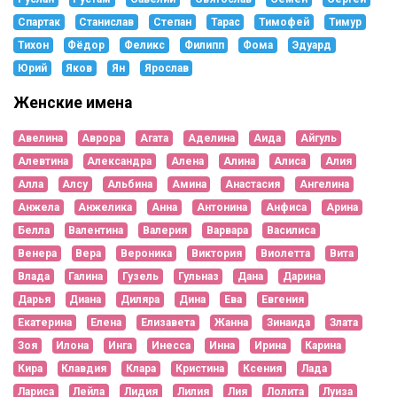
Спартак
Станислав
Степан
Тарас
Тимофей
Тимур
Тихон
Фёдор
Феликс
Филипп
Фома
Эдуард
Юрий
Яков
Ян
Ярослав
Женские имена
Авелина
Аврора
Агата
Аделина
Аида
Айгуль
Алевтина
Александра
Алена
Алина
Алиса
Алия
Алла
Алсу
Альбина
Амина
Анастасия
Ангелина
Анжела
Анжелика
Анна
Антонина
Анфиса
Арина
Белла
Валентина
Валерия
Варвара
Василиса
Венера
Вера
Вероника
Виктория
Виолетта
Вита
Влада
Галина
Гузель
Гульназ
Дана
Дарина
Дарья
Диана
Диляра
Дина
Ева
Евгения
Екатерина
Елена
Елизавета
Жанна
Зинаида
Злата
Зоя
Илона
Инга
Инесса
Инна
Ирина
Карина
Кира
Клавдия
Клара
Кристина
Ксения
Лада
Лариса
Лейла
Лидия
Лилия
Лия
Лолита
Луиза