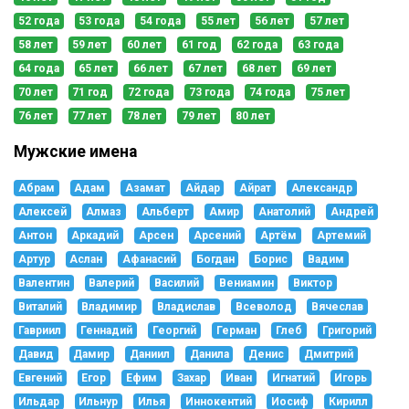
52 года
53 года
54 года
55 лет
56 лет
57 лет
58 лет
59 лет
60 лет
61 год
62 года
63 года
64 года
65 лет
66 лет
67 лет
68 лет
69 лет
70 лет
71 год
72 года
73 года
74 года
75 лет
76 лет
77 лет
78 лет
79 лет
80 лет
Мужские имена
Абрам
Адам
Азамат
Айдар
Айрат
Александр
Алексей
Алмаз
Альберт
Амир
Анатолий
Андрей
Антон
Аркадий
Арсен
Арсений
Артём
Артемий
Артур
Аслан
Афанасий
Богдан
Борис
Вадим
Валентин
Валерий
Василий
Вениамин
Виктор
Виталий
Владимир
Владислав
Всеволод
Вячеслав
Гавриил
Геннадий
Георгий
Герман
Глеб
Григорий
Давид
Дамир
Даниил
Данила
Денис
Дмитрий
Евгений
Егор
Ефим
Захар
Иван
Игнатий
Игорь
Ильдар
Ильнур
Илья
Иннокентий
Иосиф
Кирилл