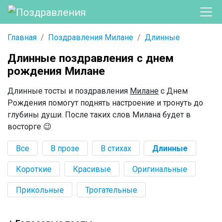
Главная
Поздравления Милане
Длинные
Длинные поздравления с днем
рождения Милане
Длинные тосты и поздравления
Милане
с Днем
Рождения помогут поднять настроение и тронуть до
глубины души. После таких слов Милана будет в
восторге 😉
Все
В прозе
В стихах
Длинные
Короткие
Красивые
Оригинальные
Прикольные
Трогательные