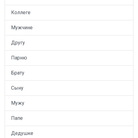
Коллеге
Мужчине
Другу
Парню
Брату
Сыну
Мужу
Папе
Дедушке