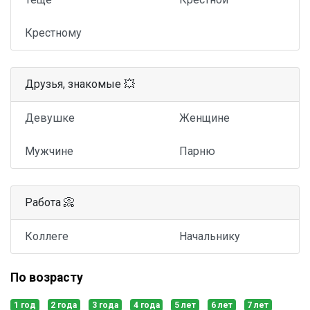
Крестному
Друзья, знакомые 💥
Девушке
Женщине
Мужчине
Парню
Работа 📀
Коллеге
Начальнику
По возрасту
1 год
2 года
3 года
4 года
5 лет
6 лет
7 лет