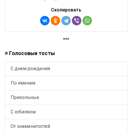
Скопировать
***
⭐ Голосовые тосты
С днем рождения
По именам
Прикольные
С юбилеем
От знаменитостей