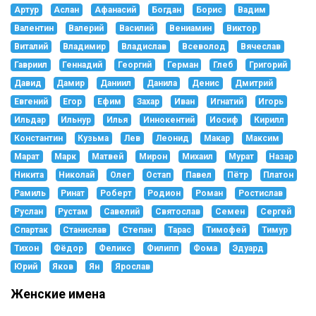
Артур
Аслан
Афанасий
Богдан
Борис
Вадим
Валентин
Валерий
Василий
Вениамин
Виктор
Виталий
Владимир
Владислав
Всеволод
Вячеслав
Гавриил
Геннадий
Георгий
Герман
Глеб
Григорий
Давид
Дамир
Даниил
Данила
Денис
Дмитрий
Евгений
Егор
Ефим
Захар
Иван
Игнатий
Игорь
Ильдар
Ильнур
Илья
Иннокентий
Иосиф
Кирилл
Константин
Кузьма
Лев
Леонид
Макар
Максим
Марат
Марк
Матвей
Мирон
Михаил
Мурат
Назар
Никита
Николай
Олег
Остап
Павел
Пётр
Платон
Рамиль
Ринат
Роберт
Родион
Роман
Ростислав
Руслан
Рустам
Савелий
Святослав
Семен
Сергей
Спартак
Станислав
Степан
Тарас
Тимофей
Тимур
Тихон
Фёдор
Феликс
Филипп
Фома
Эдуард
Юрий
Яков
Ян
Ярослав
Женские имена