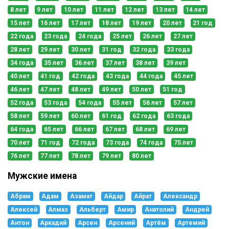
8 лет
9 лет
10 лет
11 лет
12 лет
13 лет
14 лет
15 лет
16 лет
17 лет
18 лет
19 лет
20 лет
21 год
22 года
23 года
24 года
25 лет
26 лет
27 лет
28 лет
29 лет
30 лет
31 год
32 года
33 года
34 года
35 лет
36 лет
37 лет
38 лет
39 лет
40 лет
41 год
42 года
43 года
44 года
45 лет
46 лет
47 лет
48 лет
49 лет
50 лет
51 год
52 года
53 года
54 года
55 лет
56 лет
57 лет
58 лет
59 лет
60 лет
61 год
62 года
63 года
64 года
65 лет
66 лет
67 лет
68 лет
69 лет
70 лет
71 год
72 года
73 года
74 года
75 лет
76 лет
77 лет
78 лет
79 лет
80 лет
Мужские имена
Абрам
Адам
Азамат
Айдар
Айрат
Александр
Алексей
Алмаз
Альберт
Амир
Анатолий
Андрей
Антон
Аркадий
Арсен
Арсений
Артём
Артемий