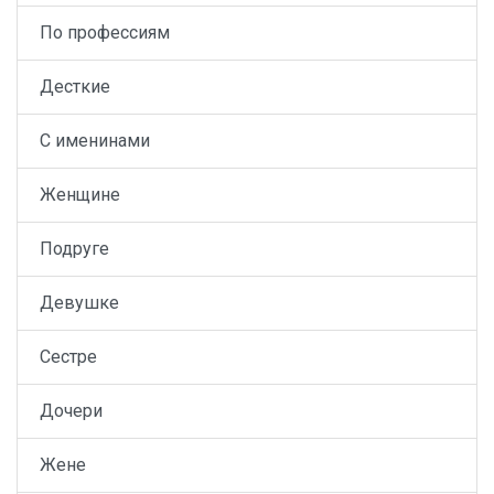
По профессиям
Десткие
С именинами
Женщине
Подруге
Девушке
Сестре
Дочери
Жене