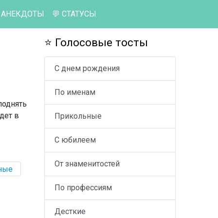
 АНЕКДОТЫ
💬 СТАТУСЫ
⭐ Голосовые тосты
С днем рождения
По именам
поднять
дет в
Прикольные
С юбилеем
От знаменитостей
ьные
По профессиям
Десткие