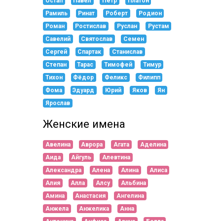
Остап
Павел
Пётр
Платон
Рамиль
Ринат
Роберт
Родион
Роман
Ростислав
Руслан
Рустам
Савелий
Святослав
Семен
Сергей
Спартак
Станислав
Степан
Тарас
Тимофей
Тимур
Тихон
Фёдор
Феликс
Филипп
Фома
Эдуард
Юрий
Яков
Ян
Ярослав
Женские имена
Авелина
Аврора
Агата
Аделина
Аида
Айгуль
Алевтина
Александра
Алена
Алина
Алиса
Алия
Алла
Алсу
Альбина
Амина
Анастасия
Ангелина
Анжела
Анжелика
Анна