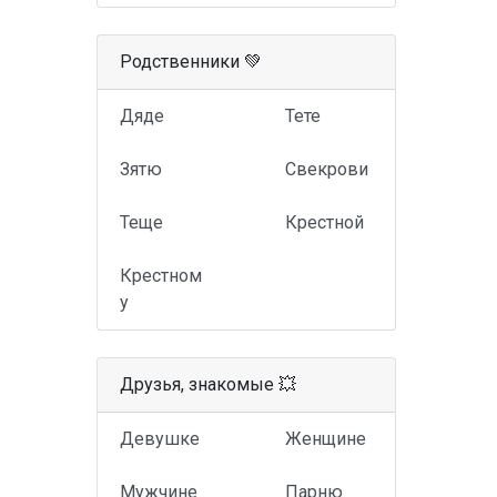
Родственники 💚
Дяде
Тете
Зятю
Свекрови
Теще
Крестной
Крестном
у
Друзья, знакомые 💥
Девушке
Женщине
Мужчине
Парню