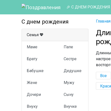
🎉 С ДНЕМ РОЖДЕНИЯ
С днем рождения
Главная
Дли
Семья 💖
рож
Маме
Папе
Длинны
Брату
Сестре
настрое
восторг
Бабушке
Дедушке
Все
Жене
Мужу
Крас
Дочери
Сыну
Внуку
Внучке