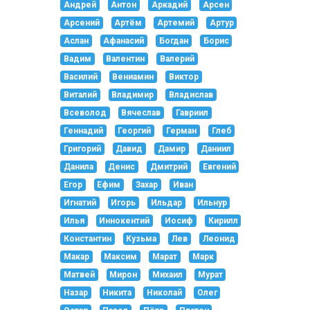
Андрей
Антон
Аркадий
Арсен
Арсений
Артём
Артемий
Артур
Аслан
Афанасий
Богдан
Борис
Вадим
Валентин
Валерий
Василий
Вениамин
Виктор
Виталий
Владимир
Владислав
Всеволод
Вячеслав
Гавриил
Геннадий
Георгий
Герман
Глеб
Григорий
Давид
Дамир
Даниил
Данила
Денис
Дмитрий
Евгений
Егор
Ефим
Захар
Иван
Игнатий
Игорь
Ильдар
Ильнур
Илья
Иннокентий
Иосиф
Кирилл
Константин
Кузьма
Лев
Леонид
Макар
Максим
Марат
Марк
Матвей
Мирон
Михаил
Мурат
Назар
Никита
Николай
Олег