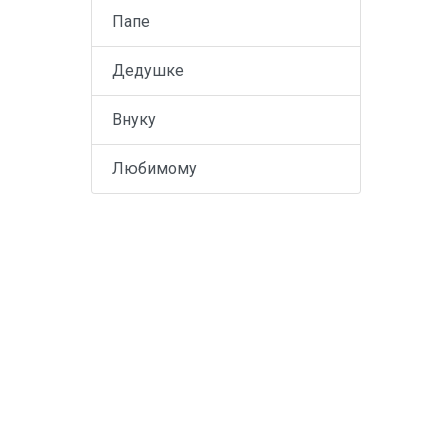
Папе
Дедушке
Внуку
Любимому