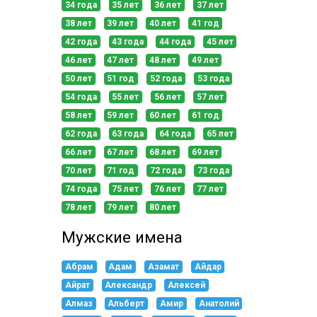
34 года
35 лет
36 лет
37 лет
38 лет
39 лет
40 лет
41 год
42 года
43 года
44 года
45 лет
46 лет
47 лет
48 лет
49 лет
50 лет
51 год
52 года
53 года
54 года
55 лет
56 лет
57 лет
58 лет
59 лет
60 лет
61 год
62 года
63 года
64 года
65 лет
66 лет
67 лет
68 лет
69 лет
70 лет
71 год
72 года
73 года
74 года
75 лет
76 лет
77 лет
78 лет
79 лет
80 лет
Мужские имена
Абрам
Адам
Азамат
Айдар
Айрат
Александр
Алексей
Алмаз
Альберт
Амир
Анатолий