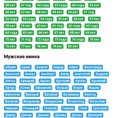
40 лет
41 год
42 года
43 года
44 года
45 лет
46 лет
47 лет
48 лет
49 лет
50 лет
51 год
52 года
53 года
54 года
55 лет
56 лет
57 лет
58 лет
59 лет
60 лет
61 год
62 года
63 года
64 года
65 лет
66 лет
67 лет
68 лет
69 лет
70 лет
71 год
72 года
73 года
74 года
75 лет
76 лет
77 лет
78 лет
79 лет
80 лет
Мужские имена
Абрам
Адам
Азамат
Айдар
Айрат
Александр
Алексей
Алмаз
Альберт
Амир
Анатолий
Андрей
Антон
Аркадий
Арсен
Арсений
Артём
Артемий
Артур
Аслан
Афанасий
Богдан
Борис
Вадим
Валентин
Валерий
Василий
Вениамин
Виктор
Виталий
Владимир
Владислав
Всеволод
Вячеслав
Гавриил
Геннадий
Георгий
Герман
Глеб
Григорий
Давид
Дамир
Даниил
Данила
Денис
Дмитрий