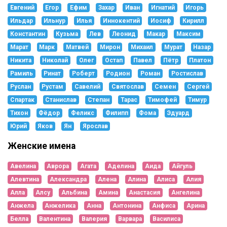
Евгений
Егор
Ефим
Захар
Иван
Игнатий
Игорь
Ильдар
Ильнур
Илья
Иннокентий
Иосиф
Кирилл
Константин
Кузьма
Лев
Леонид
Макар
Максим
Марат
Марк
Матвей
Мирон
Михаил
Мурат
Назар
Никита
Николай
Олег
Остап
Павел
Пётр
Платон
Рамиль
Ринат
Роберт
Родион
Роман
Ростислав
Руслан
Рустам
Савелий
Святослав
Семен
Сергей
Спартак
Станислав
Степан
Тарас
Тимофей
Тимур
Тихон
Фёдор
Феликс
Филипп
Фома
Эдуард
Юрий
Яков
Ян
Ярослав
Женские имена
Авелина
Аврора
Агата
Аделина
Аида
Айгуль
Алевтина
Александра
Алена
Алина
Алиса
Алия
Алла
Алсу
Альбина
Амина
Анастасия
Ангелина
Анжела
Анжелика
Анна
Антонина
Анфиса
Арина
Белла
Валентина
Валерия
Варвара
Василиса