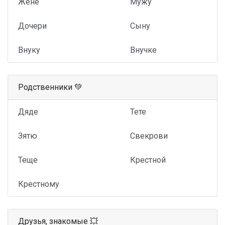
Жене
Мужу
Дочери
Сыну
Внуку
Внучке
Родственники 💚
Дяде
Тете
Зятю
Свекрови
Теще
Крестной
Крестному
Друзья, знакомые 💥