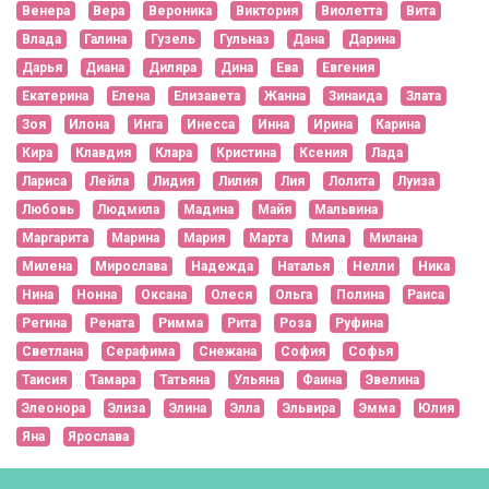
Венера
Вера
Вероника
Виктория
Виолетта
Вита
Влада
Галина
Гузель
Гульназ
Дана
Дарина
Дарья
Диана
Диляра
Дина
Ева
Евгения
Екатерина
Елена
Елизавета
Жанна
Зинаида
Злата
Зоя
Илона
Инга
Инесса
Инна
Ирина
Карина
Кира
Клавдия
Клара
Кристина
Ксения
Лада
Лариса
Лейла
Лидия
Лилия
Лия
Лолита
Луиза
Любовь
Людмила
Мадина
Майя
Мальвина
Маргарита
Марина
Мария
Марта
Мила
Милана
Милена
Мирослава
Надежда
Наталья
Нелли
Ника
Нина
Нонна
Оксана
Олеся
Ольга
Полина
Раиса
Регина
Рената
Римма
Рита
Роза
Руфина
Светлана
Серафима
Снежана
София
Софья
Таисия
Тамара
Татьяна
Ульяна
Фаина
Эвелина
Элеонора
Элиза
Элина
Элла
Эльвира
Эмма
Юлия
Яна
Ярослава