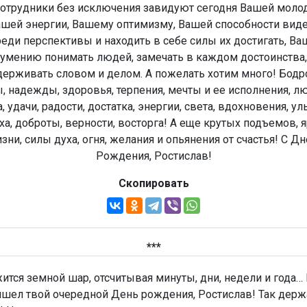
сотрудники без исключения завидуют сегодня Вашей молод
шей энергии, Вашему оптимизму, Вашей способности вид
еди перспективы и находить в себе силы их достигать, В
умению понимать людей, замечать в каждом достоинства,
держивать словом и делом. А пожелать хотим много! Бодро
, надежды, здоровья, терпения, мечты и ее исполнения, л
а, удачи, радости, достатка, энергии, света, вдохновения, ул
ха, доброты, верности, восторга! А еще крутых подъемов, 
зни, силы духа, огня, желания и опьянения от счастья! С Д
Рождения, Ростислав!
Скопировать
***
ится земной шар, отсчитывая минуты, дни, недели и года… 
шел твой очередной День рождения, Ростислав! Так держ