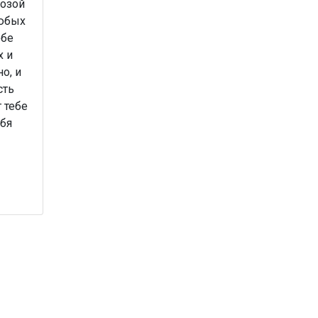
розой
любых
ебе
х и
о, и
сть
 тебе
ебя