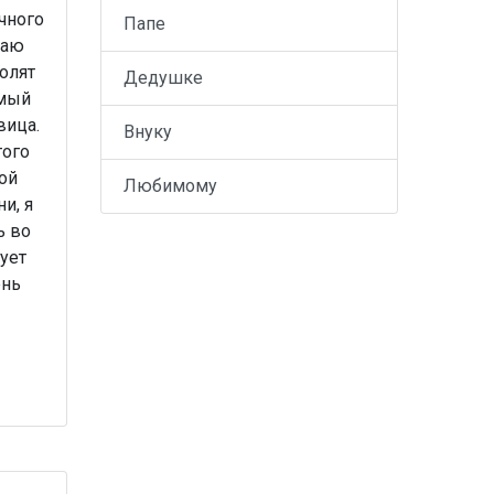
чного
Папе
лаю
олят
Дедушке
амый
вица.
Внуку
того
ой
Любимому
и, я
ь во
ует
ень