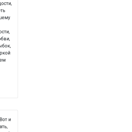
ости,
еть
ашему
сти,
юбви,
ыбок,
яркой
нем
Вот и
ать,