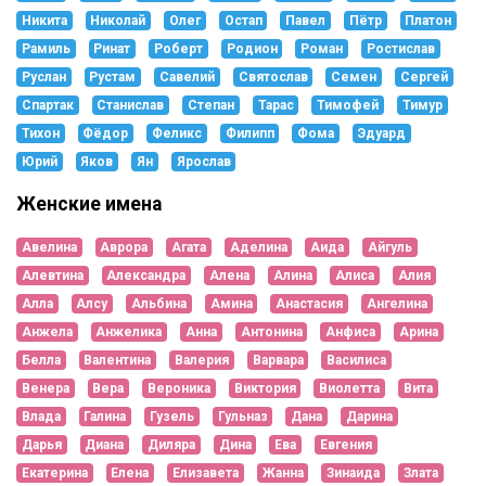
Никита
Николай
Олег
Остап
Павел
Пётр
Платон
Рамиль
Ринат
Роберт
Родион
Роман
Ростислав
Руслан
Рустам
Савелий
Святослав
Семен
Сергей
Спартак
Станислав
Степан
Тарас
Тимофей
Тимур
Тихон
Фёдор
Феликс
Филипп
Фома
Эдуард
Юрий
Яков
Ян
Ярослав
Женские имена
Авелина
Аврора
Агата
Аделина
Аида
Айгуль
Алевтина
Александра
Алена
Алина
Алиса
Алия
Алла
Алсу
Альбина
Амина
Анастасия
Ангелина
Анжела
Анжелика
Анна
Антонина
Анфиса
Арина
Белла
Валентина
Валерия
Варвара
Василиса
Венера
Вера
Вероника
Виктория
Виолетта
Вита
Влада
Галина
Гузель
Гульназ
Дана
Дарина
Дарья
Диана
Диляра
Дина
Ева
Евгения
Екатерина
Елена
Елизавета
Жанна
Зинаида
Злата