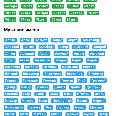
64 года
65 лет
66 лет
67 лет
68 лет
69 лет
70 лет
71 год
72 года
73 года
74 года
75 лет
76 лет
77 лет
78 лет
79 лет
80 лет
Мужские имена
Абрам
Адам
Азамат
Айдар
Айрат
Александр
Алексей
Алмаз
Альберт
Амир
Анатолий
Андрей
Антон
Аркадий
Арсен
Арсений
Артём
Артемий
Артур
Аслан
Афанасий
Богдан
Борис
Вадим
Валентин
Валерий
Василий
Вениамин
Виктор
Виталий
Владимир
Владислав
Всеволод
Вячеслав
Гавриил
Геннадий
Георгий
Герман
Глеб
Григорий
Давид
Дамир
Даниил
Данила
Денис
Дмитрий
Евгений
Егор
Ефим
Захар
Иван
Игнатий
Игорь
Ильдар
Ильнур
Илья
Иннокентий
Иосиф
Кирилл
Константин
Кузьма
Лев
Леонид
Макар
Максим
Марат
Марк
Матвей
Мирон
Михаил
Мурат
Назар