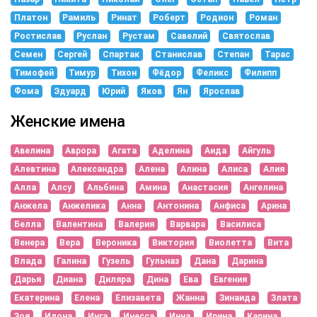
Платон
Рамиль
Ринат
Роберт
Родион
Роман
Ростислав
Руслан
Рустам
Савелий
Святослав
Семен
Сергей
Спартак
Станислав
Степан
Тарас
Тимофей
Тимур
Тихон
Фёдор
Феликс
Филипп
Фома
Эдуард
Юрий
Яков
Ян
Ярослав
Женские имена
Авелина
Аврора
Агата
Аделина
Аида
Айгуль
Алевтина
Александра
Алена
Алина
Алиса
Алия
Алла
Алсу
Альбина
Амина
Анастасия
Ангелина
Анжела
Анжелика
Анна
Антонина
Анфиса
Арина
Белла
Валентина
Валерия
Варвара
Василиса
Венера
Вера
Вероника
Виктория
Виолетта
Вита
Влада
Галина
Гузель
Гульназ
Дана
Дарина
Дарья
Диана
Диляра
Дина
Ева
Евгения
Екатерина
Елена
Елизавета
Жанна
Зинаида
Злата
Зоя
Илона
Инга
Инесса
Инна
Ирина
Карина