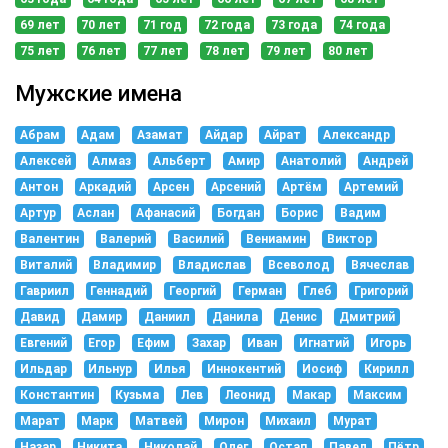
69 лет
70 лет
71 год
72 года
73 года
74 года
75 лет
76 лет
77 лет
78 лет
79 лет
80 лет
Мужские имена
Абрам
Адам
Азамат
Айдар
Айрат
Александр
Алексей
Алмаз
Альберт
Амир
Анатолий
Андрей
Антон
Аркадий
Арсен
Арсений
Артём
Артемий
Артур
Аслан
Афанасий
Богдан
Борис
Вадим
Валентин
Валерий
Василий
Вениамин
Виктор
Виталий
Владимир
Владислав
Всеволод
Вячеслав
Гавриил
Геннадий
Георгий
Герман
Глеб
Григорий
Давид
Дамир
Даниил
Данила
Денис
Дмитрий
Евгений
Егор
Ефим
Захар
Иван
Игнатий
Игорь
Ильдар
Ильнур
Илья
Иннокентий
Иосиф
Кирилл
Константин
Кузьма
Лев
Леонид
Макар
Максим
Марат
Марк
Матвей
Мирон
Михаил
Мурат
Назар
Никита
Николай
Олег
Остап
Павел
Пётр