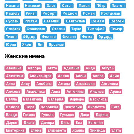
Никита
Николай
Олег
Остап
Павел
Пётр
Платон
Рамиль
Ринат
Роберт
Родион
Роман
Ростислав
Руслан
Рустам
Савелий
Святослав
Семен
Сергей
Спартак
Станислав
Степан
Тарас
Тимофей
Тимур
Тихон
Фёдор
Феликс
Филипп
Фома
Эдуард
Юрий
Яков
Ян
Ярослав
Женские имена
Авелина
Аврора
Агата
Аделина
Аида
Айгуль
Алевтина
Александра
Алена
Алина
Алиса
Алия
Алла
Алсу
Альбина
Амина
Анастасия
Ангелина
Анжела
Анжелика
Анна
Антонина
Анфиса
Арина
Белла
Валентина
Валерия
Варвара
Василиса
Венера
Вера
Вероника
Виктория
Виолетта
Вита
Влада
Галина
Гузель
Гульназ
Дана
Дарина
Дарья
Диана
Диляра
Дина
Ева
Евгения
Екатерина
Елена
Елизавета
Жанна
Зинаида
Злата