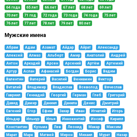
64 года
65 лет
66 лет
67 лет
68 лет
69 лет
70 лет
71 год
72 года
73 года
74 года
75 лет
76 лет
77 лет
78 лет
79 лет
80 лет
Мужские имена
Абрам
Адам
Азамат
Айдар
Айрат
Александр
Алексей
Алмаз
Альберт
Амир
Анатолий
Андрей
Антон
Аркадий
Арсен
Арсений
Артём
Артемий
Артур
Аслан
Афанасий
Богдан
Борис
Вадим
Валентин
Валерий
Василий
Вениамин
Виктор
Виталий
Владимир
Владислав
Всеволод
Вячеслав
Гавриил
Геннадий
Георгий
Герман
Глеб
Григорий
Давид
Дамир
Даниил
Данила
Денис
Дмитрий
Евгений
Егор
Ефим
Захар
Иван
Игнатий
Игорь
Ильдар
Ильнур
Илья
Иннокентий
Иосиф
Кирилл
Константин
Кузьма
Лев
Леонид
Макар
Максим
Марат
Марк
Матвей
Мирон
Михаил
Мурат
Назар