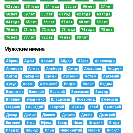
52 года
53 года
54 года
55 лет
56 лет
57 лет
58 лет
59 лет
60 лет
61 год
62 года
63 года
64 года
65 лет
66 лет
67 лет
68 лет
69 лет
70 лет
71 год
72 года
73 года
74 года
75 лет
76 лет
77 лет
78 лет
79 лет
80 лет
Мужские имена
Абрам
Адам
Азамат
Айдар
Айрат
Александр
Алексей
Алмаз
Альберт
Амир
Анатолий
Андрей
Антон
Аркадий
Арсен
Арсений
Артём
Артемий
Артур
Аслан
Афанасий
Богдан
Борис
Вадим
Валентин
Валерий
Василий
Вениамин
Виктор
Виталий
Владимир
Владислав
Всеволод
Вячеслав
Гавриил
Геннадий
Георгий
Герман
Глеб
Григорий
Давид
Дамир
Даниил
Данила
Денис
Дмитрий
Евгений
Егор
Ефим
Захар
Иван
Игнатий
Игорь
Ильдар
Ильнур
Илья
Иннокентий
Иосиф
Кирилл