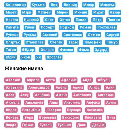
Константин
Кузьма
Лев
Леонид
Макар
Максим
Марат
Марк
Матвей
Мирон
Михаил
Мурат
Назар
Никита
Николай
Олег
Остап
Павел
Пётр
Платон
Рамиль
Ринат
Роберт
Родион
Роман
Ростислав
Руслан
Рустам
Савелий
Святослав
Семен
Сергей
Спартак
Станислав
Степан
Тарас
Тимофей
Тимур
Тихон
Фёдор
Феликс
Филипп
Фома
Эдуард
Юрий
Яков
Ян
Ярослав
Женские имена
Авелина
Аврора
Агата
Аделина
Аида
Айгуль
Алевтина
Александра
Алена
Алина
Алиса
Алия
Алла
Алсу
Альбина
Амина
Анастасия
Ангелина
Анжела
Анжелика
Анна
Антонина
Анфиса
Арина
Белла
Валентина
Валерия
Варвара
Василиса
Венера
Вера
Вероника
Виктория
Виолетта
Вита
Влада
Галина
Гузель
Гульназ
Дана
Дарина