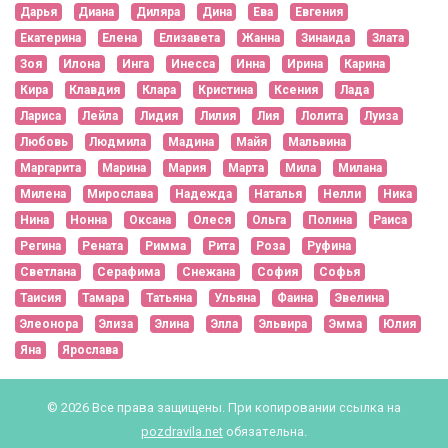
Дарья
Диана
Диляра
Дина
Ева
Евгения
Екатерина
Елена
Елизавета
Жанна
Зинаида
Злата
Зоя
Илона
Инга
Инесса
Инна
Ирина
Карина
Кира
Клавдия
Клара
Кристина
Ксения
Лада
Лариса
Лейла
Лидия
Лилия
Лия
Лолита
Луиза
Любовь
Людмила
Мадина
Майя
Мальвина
Маргарита
Марина
Мария
Марта
Мила
Милана
Милена
Мирослава
Надежда
Наталья
Нелли
Ника
Нина
Нонна
Оксана
Олеся
Ольга
Полина
Раиса
Регина
Рената
Римма
Рита
Роза
Руфина
Светлана
Серафима
Снежана
София
Софья
Таисия
Тамара
Татьяна
Ульяна
Фаина
Эвелина
Элеонора
Элиза
Элина
Элла
Эльвира
Эмма
Юлия
Яна
Ярослава
© 2026 Все права защищены. При копировании ссылка на
pozdravila.net
обязательна.