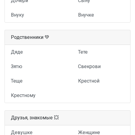
Дочери
Сыну
Внуку
Внучке
Родственники 💚
Дяде
Тете
Зятю
Свекрови
Теще
Крестной
Крестному
Друзья, знакомые 💥
Девушке
Женщине