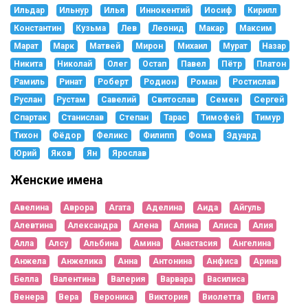
Ильдар
Ильнур
Илья
Иннокентий
Иосиф
Кирилл
Константин
Кузьма
Лев
Леонид
Макар
Максим
Марат
Марк
Матвей
Мирон
Михаил
Мурат
Назар
Никита
Николай
Олег
Остап
Павел
Пётр
Платон
Рамиль
Ринат
Роберт
Родион
Роман
Ростислав
Руслан
Рустам
Савелий
Святослав
Семен
Сергей
Спартак
Станислав
Степан
Тарас
Тимофей
Тимур
Тихон
Фёдор
Феликс
Филипп
Фома
Эдуард
Юрий
Яков
Ян
Ярослав
Женские имена
Авелина
Аврора
Агата
Аделина
Аида
Айгуль
Алевтина
Александра
Алена
Алина
Алиса
Алия
Алла
Алсу
Альбина
Амина
Анастасия
Ангелина
Анжела
Анжелика
Анна
Антонина
Анфиса
Арина
Белла
Валентина
Валерия
Варвара
Василиса
Венера
Вера
Вероника
Виктория
Виолетта
Вита