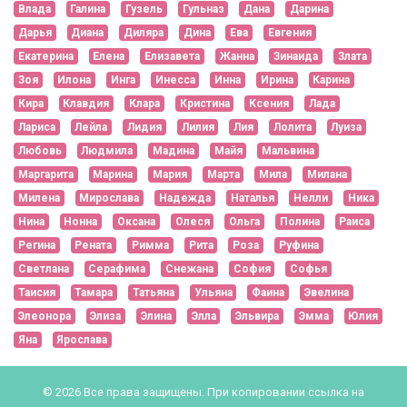
Влада
Галина
Гузель
Гульназ
Дана
Дарина
Дарья
Диана
Диляра
Дина
Ева
Евгения
Екатерина
Елена
Елизавета
Жанна
Зинаида
Злата
Зоя
Илона
Инга
Инесса
Инна
Ирина
Карина
Кира
Клавдия
Клара
Кристина
Ксения
Лада
Лариса
Лейла
Лидия
Лилия
Лия
Лолита
Луиза
Любовь
Людмила
Мадина
Майя
Мальвина
Маргарита
Марина
Мария
Марта
Мила
Милана
Милена
Мирослава
Надежда
Наталья
Нелли
Ника
Нина
Нонна
Оксана
Олеся
Ольга
Полина
Раиса
Регина
Рената
Римма
Рита
Роза
Руфина
Светлана
Серафима
Снежана
София
Софья
Таисия
Тамара
Татьяна
Ульяна
Фаина
Эвелина
Элеонора
Элиза
Элина
Элла
Эльвира
Эмма
Юлия
Яна
Ярослава
© 2026 Все права защищены. При копировании ссылка на