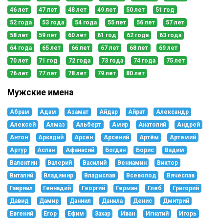
46 лет
47 лет
48 лет
49 лет
50 лет
51 год
52 года
53 года
54 года
55 лет
56 лет
57 лет
58 лет
59 лет
60 лет
61 год
62 года
63 года
64 года
65 лет
66 лет
67 лет
68 лет
69 лет
70 лет
71 год
72 года
73 года
74 года
75 лет
76 лет
77 лет
78 лет
79 лет
80 лет
Мужские имена
Абрам
Адам
Азамат
Айдар
Айрат
Александр
Алексей
Алмаз
Альберт
Амир
Анатолий
Андрей
Антон
Аркадий
Арсен
Арсений
Артём
Артемий
Артур
Аслан
Афанасий
Богдан
Борис
Вадим
Валентин
Валерий
Василий
Вениамин
Виктор
Виталий
Владимир
Владислав
Всеволод
Вячеслав
Гавриил
Геннадий
Георгий
Герман
Глеб
Григорий
Давид
Дамир
Даниил
Данила
Денис
Дмитрий
Евгений
Егор
Ефим
Захар
Иван
Игнатий
Игорь