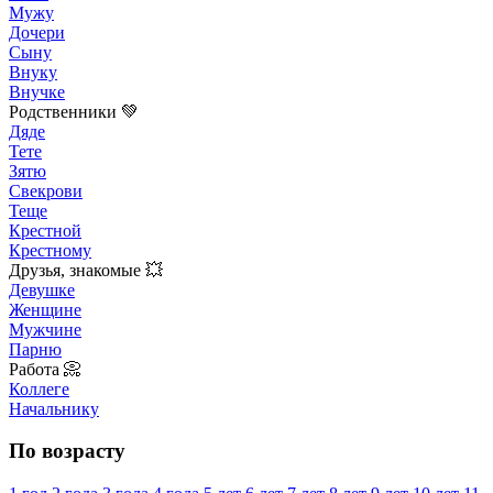
Мужу
Дочери
Сыну
Внуку
Внучке
Родственники 💚
Дяде
Тете
Зятю
Свекрови
Теще
Крестной
Крестному
Друзья, знакомые 💥
Девушке
Женщине
Мужчине
Парню
Работа 📀
Коллеге
Начальнику
По возрасту