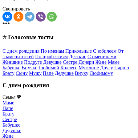
Скопировать
***
⭐ Голосовые тосты
С днем рождения
По именам
Прикольные
С юбилеем
От
знаменитостей
По профессиям
Десткие
С именинами
Женщине
Подруге
Девушке
Сестре
Дочери
Жене
Маме
Бабушке
Внучке
Любимой
Коллеге
Мужчине
Другу
Парню
Брату
Сыну
Мужу
Папе
Дедушке
Внуку
Любимому
С днем рождения
Семья 💖
Маме
Папе
Брату
Сестре
Бабушке
Дедушке
Жене