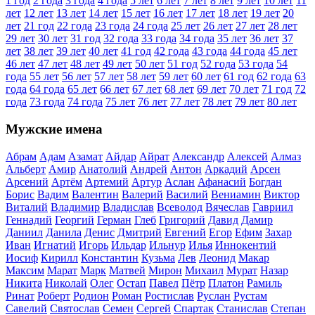
1 год
2 года
3 года
4 года
5 лет
6 лет
7 лет
8 лет
9 лет
10 лет
11
лет
12 лет
13 лет
14 лет
15 лет
16 лет
17 лет
18 лет
19 лет
20
лет
21 год
22 года
23 года
24 года
25 лет
26 лет
27 лет
28 лет
29 лет
30 лет
31 год
32 года
33 года
34 года
35 лет
36 лет
37
лет
38 лет
39 лет
40 лет
41 год
42 года
43 года
44 года
45 лет
46 лет
47 лет
48 лет
49 лет
50 лет
51 год
52 года
53 года
54
года
55 лет
56 лет
57 лет
58 лет
59 лет
60 лет
61 год
62 года
63
года
64 года
65 лет
66 лет
67 лет
68 лет
69 лет
70 лет
71 год
72
года
73 года
74 года
75 лет
76 лет
77 лет
78 лет
79 лет
80 лет
Мужские имена
Абрам
Адам
Азамат
Айдар
Айрат
Александр
Алексей
Алмаз
Альберт
Амир
Анатолий
Андрей
Антон
Аркадий
Арсен
Арсений
Артём
Артемий
Артур
Аслан
Афанасий
Богдан
Борис
Вадим
Валентин
Валерий
Василий
Вениамин
Виктор
Виталий
Владимир
Владислав
Всеволод
Вячеслав
Гавриил
Геннадий
Георгий
Герман
Глеб
Григорий
Давид
Дамир
Даниил
Данила
Денис
Дмитрий
Евгений
Егор
Ефим
Захар
Иван
Игнатий
Игорь
Ильдар
Ильнур
Илья
Иннокентий
Иосиф
Кирилл
Константин
Кузьма
Лев
Леонид
Макар
Максим
Марат
Марк
Матвей
Мирон
Михаил
Мурат
Назар
Никита
Николай
Олег
Остап
Павел
Пётр
Платон
Рамиль
Ринат
Роберт
Родион
Роман
Ростислав
Руслан
Рустам
Савелий
Святослав
Семен
Сергей
Спартак
Станислав
Степан