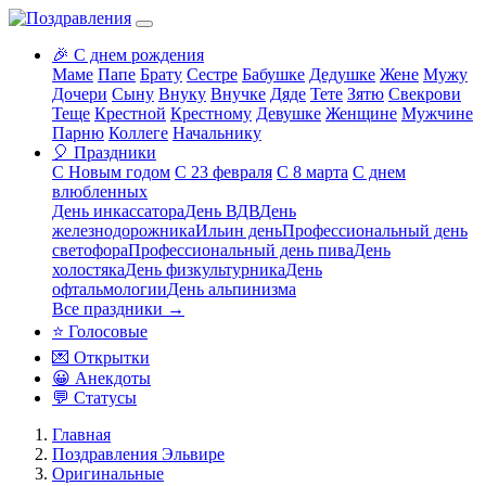
🎉 С днем рождения
Маме
Папе
Брату
Сестре
Бабушке
Дедушке
Жене
Мужу
Дочери
Сыну
Внуку
Внучке
Дяде
Тете
Зятю
Свекрови
Теще
Крестной
Крестному
Девушке
Женщине
Мужчине
Парню
Коллеге
Начальнику
🎈 Праздники
С Новым годом
С 23 февраля
С 8 марта
С днем
влюбленных
День инкассатора
День ВДВ
День
железнодорожника
Ильин день
Профессиональный день
светофора
Профессиональный день пива
День
холостяка
День физкультурника
День
офтальмологии
День альпинизма
Все праздники →
⭐ Голосовые
💌 Открытки
😀 Анекдоты
💬 Статусы
Главная
Поздравления Эльвире
Оригинальные