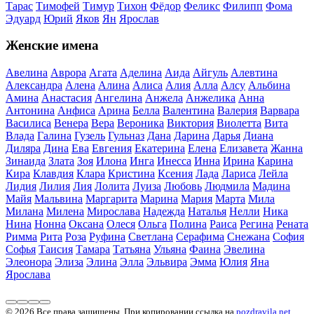
Тарас
Тимофей
Тимур
Тихон
Фёдор
Феликс
Филипп
Фома
Эдуард
Юрий
Яков
Ян
Ярослав
Женские имена
Авелина
Аврора
Агата
Аделина
Аида
Айгуль
Алевтина
Александра
Алена
Алина
Алиса
Алия
Алла
Алсу
Альбина
Амина
Анастасия
Ангелина
Анжела
Анжелика
Анна
Антонина
Анфиса
Арина
Белла
Валентина
Валерия
Варвара
Василиса
Венера
Вера
Вероника
Виктория
Виолетта
Вита
Влада
Галина
Гузель
Гульназ
Дана
Дарина
Дарья
Диана
Диляра
Дина
Ева
Евгения
Екатерина
Елена
Елизавета
Жанна
Зинаида
Злата
Зоя
Илона
Инга
Инесса
Инна
Ирина
Карина
Кира
Клавдия
Клара
Кристина
Ксения
Лада
Лариса
Лейла
Лидия
Лилия
Лия
Лолита
Луиза
Любовь
Людмила
Мадина
Майя
Мальвина
Маргарита
Марина
Мария
Марта
Мила
Милана
Милена
Мирослава
Надежда
Наталья
Нелли
Ника
Нина
Нонна
Оксана
Олеся
Ольга
Полина
Раиса
Регина
Рената
Римма
Рита
Роза
Руфина
Светлана
Серафима
Снежана
София
Софья
Таисия
Тамара
Татьяна
Ульяна
Фаина
Эвелина
Элеонора
Элиза
Элина
Элла
Эльвира
Эмма
Юлия
Яна
Ярослава
© 2026 Все права защищены. При копировании ссылка на
pozdravila.net