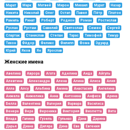
Марат
Марк
Матвей
Мирон
Михаил
Мурат
Назар
Никита
Николай
Олег
Остап
Павел
Пётр
Платон
Рамиль
Ринат
Роберт
Родион
Роман
Ростислав
Руслан
Рустам
Савелий
Святослав
Семен
Сергей
Спартак
Станислав
Степан
Тарас
Тимофей
Тимур
Тихон
Фёдор
Феликс
Филипп
Фома
Эдуард
Юрий
Яков
Ян
Ярослав
Женские имена
Авелина
Аврора
Агата
Аделина
Аида
Айгуль
Алевтина
Александра
Алена
Алина
Алиса
Алия
Алла
Алсу
Альбина
Амина
Анастасия
Ангелина
Анжела
Анжелика
Анна
Антонина
Анфиса
Арина
Белла
Валентина
Валерия
Варвара
Василиса
Венера
Вера
Вероника
Виктория
Виолетта
Вита
Влада
Галина
Гузель
Гульназ
Дана
Дарина
Дарья
Диана
Диляра
Дина
Ева
Евгения