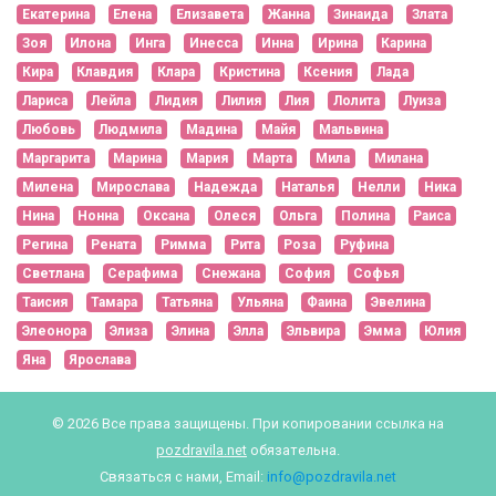
Екатерина
Елена
Елизавета
Жанна
Зинаида
Злата
Зоя
Илона
Инга
Инесса
Инна
Ирина
Карина
Кира
Клавдия
Клара
Кристина
Ксения
Лада
Лариса
Лейла
Лидия
Лилия
Лия
Лолита
Луиза
Любовь
Людмила
Мадина
Майя
Мальвина
Маргарита
Марина
Мария
Марта
Мила
Милана
Милена
Мирослава
Надежда
Наталья
Нелли
Ника
Нина
Нонна
Оксана
Олеся
Ольга
Полина
Раиса
Регина
Рената
Римма
Рита
Роза
Руфина
Светлана
Серафима
Снежана
София
Софья
Таисия
Тамара
Татьяна
Ульяна
Фаина
Эвелина
Элеонора
Элиза
Элина
Элла
Эльвира
Эмма
Юлия
Яна
Ярослава
© 2026 Все права защищены. При копировании ссылка на
pozdravila.net
обязательна.
Связаться с нами, Email:
info@pozdravila.net