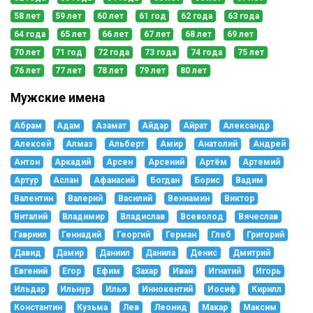
58 лет
59 лет
60 лет
61 год
62 года
63 года
64 года
65 лет
66 лет
67 лет
68 лет
69 лет
70 лет
71 год
72 года
73 года
74 года
75 лет
76 лет
77 лет
78 лет
79 лет
80 лет
Мужские имена
Абрам
Адам
Азамат
Айдар
Айрат
Александр
Алексей
Алмаз
Альберт
Амир
Анатолий
Андрей
Антон
Аркадий
Арсен
Арсений
Артём
Артемий
Артур
Аслан
Афанасий
Богдан
Борис
Вадим
Валентин
Валерий
Василий
Вениамин
Виктор
Виталий
Владимир
Владислав
Всеволод
Вячеслав
Гавриил
Геннадий
Георгий
Герман
Глеб
Григорий
Давид
Дамир
Даниил
Данила
Денис
Дмитрий
Евгений
Егор
Ефим
Захар
Иван
Игнатий
Игорь
Ильдар
Ильнур
Илья
Иннокентий
Иосиф
Кирилл
Константин
Кузьма
Лев
Леонид
Макар
Максим