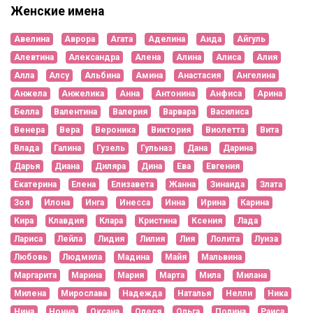
Женские имена
Авелина
Аврора
Агата
Аделина
Аида
Айгуль
Алевтина
Александра
Алена
Алина
Алиса
Алия
Алла
Алсу
Альбина
Амина
Анастасия
Ангелина
Анжела
Анжелика
Анна
Антонина
Анфиса
Арина
Белла
Валентина
Валерия
Варвара
Василиса
Венера
Вера
Вероника
Виктория
Виолетта
Вита
Влада
Галина
Гузель
Гульназ
Дана
Дарина
Дарья
Диана
Диляра
Дина
Ева
Евгения
Екатерина
Елена
Елизавета
Жанна
Зинаида
Злата
Зоя
Илона
Инга
Инесса
Инна
Ирина
Карина
Кира
Клавдия
Клара
Кристина
Ксения
Лада
Лариса
Лейла
Лидия
Лилия
Лия
Лолита
Луиза
Любовь
Людмила
Мадина
Майя
Мальвина
Маргарита
Марина
Мария
Марта
Мила
Милана
Милена
Мирослава
Надежда
Наталья
Нелли
Ника
Нина
Нонна
Оксана
Олеся
Ольга
Полина
Раиса