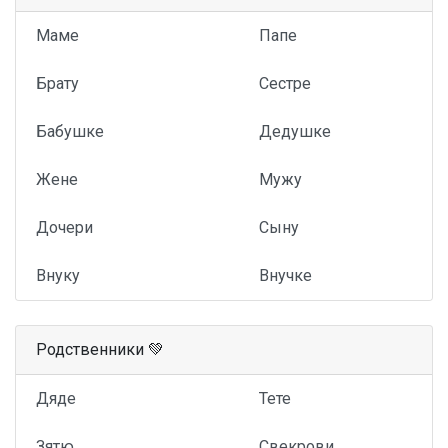
Маме
Папе
Брату
Сестре
Бабушке
Дедушке
Жене
Мужу
Дочери
Сыну
Внуку
Внучке
Родственники 💚
Дяде
Тете
Зятю
Свекрови