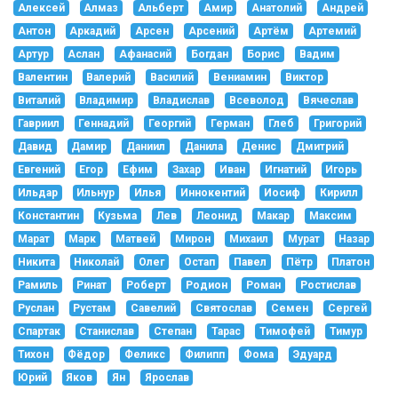
Алексей
Алмаз
Альберт
Амир
Анатолий
Андрей
Антон
Аркадий
Арсен
Арсений
Артём
Артемий
Артур
Аслан
Афанасий
Богдан
Борис
Вадим
Валентин
Валерий
Василий
Вениамин
Виктор
Виталий
Владимир
Владислав
Всеволод
Вячеслав
Гавриил
Геннадий
Георгий
Герман
Глеб
Григорий
Давид
Дамир
Даниил
Данила
Денис
Дмитрий
Евгений
Егор
Ефим
Захар
Иван
Игнатий
Игорь
Ильдар
Ильнур
Илья
Иннокентий
Иосиф
Кирилл
Константин
Кузьма
Лев
Леонид
Макар
Максим
Марат
Марк
Матвей
Мирон
Михаил
Мурат
Назар
Никита
Николай
Олег
Остап
Павел
Пётр
Платон
Рамиль
Ринат
Роберт
Родион
Роман
Ростислав
Руслан
Рустам
Савелий
Святослав
Семен
Сергей
Спартак
Станислав
Степан
Тарас
Тимофей
Тимур
Тихон
Фёдор
Феликс
Филипп
Фома
Эдуард
Юрий
Яков
Ян
Ярослав