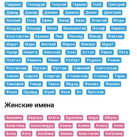
Гавриил
Геннадий
Георгий
Герман
Глеб
Григорий
Давид
Дамир
Даниил
Данила
Денис
Дмитрий
Евгений
Егор
Ефим
Захар
Иван
Игнатий
Игорь
Ильдар
Ильнур
Илья
Иннокентий
Иосиф
Кирилл
Константин
Кузьма
Лев
Леонид
Макар
Максим
Марат
Марк
Матвей
Мирон
Михаил
Мурат
Назар
Никита
Николай
Олег
Остап
Павел
Пётр
Платон
Рамиль
Ринат
Роберт
Родион
Роман
Ростислав
Руслан
Рустам
Савелий
Святослав
Семен
Сергей
Спартак
Станислав
Степан
Тарас
Тимофей
Тимур
Тихон
Фёдор
Феликс
Филипп
Фома
Эдуард
Юрий
Яков
Ян
Ярослав
Женские имена
Авелина
Аврора
Агата
Аделина
Аида
Айгуль
Алевтина
Александра
Алена
Алина
Алиса
Алия
Алла
Алсу
Альбина
Амина
Анастасия
Ангелина