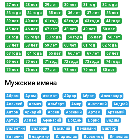
27 лет
28 лет
29 лет
30 лет
31 год
32 года
33 года
34 года
35 лет
36 лет
37 лет
38 лет
39 лет
40 лет
41 год
42 года
43 года
44 года
45 лет
46 лет
47 лет
48 лет
49 лет
50 лет
51 год
52 года
53 года
54 года
55 лет
56 лет
57 лет
58 лет
59 лет
60 лет
61 год
62 года
63 года
64 года
65 лет
66 лет
67 лет
68 лет
69 лет
70 лет
71 год
72 года
73 года
74 года
75 лет
76 лет
77 лет
78 лет
79 лет
80 лет
Мужские имена
Абрам
Адам
Азамат
Айдар
Айрат
Александр
Алексей
Алмаз
Альберт
Амир
Анатолий
Андрей
Антон
Аркадий
Арсен
Арсений
Артём
Артемий
Артур
Аслан
Афанасий
Богдан
Борис
Вадим
Валентин
Валерий
Василий
Вениамин
Виктор
Виталий
Владимир
Владислав
Всеволод
Вячеслав