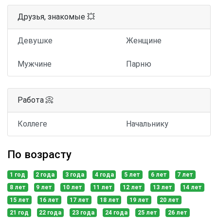
Друзья, знакомые 💥
Девушке
Женщине
Мужчине
Парню
Работа 📀
Коллеге
Начальнику
По возрасту
1 год
2 года
3 года
4 года
5 лет
6 лет
7 лет
8 лет
9 лет
10 лет
11 лет
12 лет
13 лет
14 лет
15 лет
16 лет
17 лет
18 лет
19 лет
20 лет
21 год
22 года
23 года
24 года
25 лет
26 лет