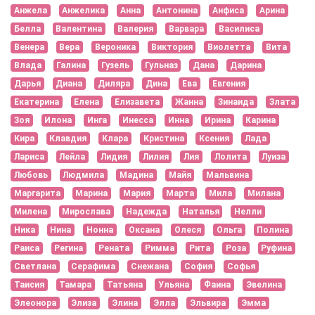
Анжела
Анжелика
Анна
Антонина
Анфиса
Арина
Белла
Валентина
Валерия
Варвара
Василиса
Венера
Вера
Вероника
Виктория
Виолетта
Вита
Влада
Галина
Гузель
Гульназ
Дана
Дарина
Дарья
Диана
Диляра
Дина
Ева
Евгения
Екатерина
Елена
Елизавета
Жанна
Зинаида
Злата
Зоя
Илона
Инга
Инесса
Инна
Ирина
Карина
Кира
Клавдия
Клара
Кристина
Ксения
Лада
Лариса
Лейла
Лидия
Лилия
Лия
Лолита
Луиза
Любовь
Людмила
Мадина
Майя
Мальвина
Маргарита
Марина
Мария
Марта
Мила
Милана
Милена
Мирослава
Надежда
Наталья
Нелли
Ника
Нина
Нонна
Оксана
Олеся
Ольга
Полина
Раиса
Регина
Рената
Римма
Рита
Роза
Руфина
Светлана
Серафима
Снежана
София
Софья
Таисия
Тамара
Татьяна
Ульяна
Фаина
Эвелина
Элеонора
Элиза
Элина
Элла
Эльвира
Эмма