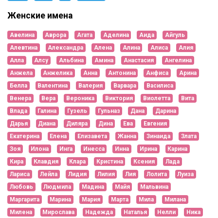
Женские имена
Авелина
Аврора
Агата
Аделина
Аида
Айгуль
Алевтина
Александра
Алена
Алина
Алиса
Алия
Алла
Алсу
Альбина
Амина
Анастасия
Ангелина
Анжела
Анжелика
Анна
Антонина
Анфиса
Арина
Белла
Валентина
Валерия
Варвара
Василиса
Венера
Вера
Вероника
Виктория
Виолетта
Вита
Влада
Галина
Гузель
Гульназ
Дана
Дарина
Дарья
Диана
Диляра
Дина
Ева
Евгения
Екатерина
Елена
Елизавета
Жанна
Зинаида
Злата
Зоя
Илона
Инга
Инесса
Инна
Ирина
Карина
Кира
Клавдия
Клара
Кристина
Ксения
Лада
Лариса
Лейла
Лидия
Лилия
Лия
Лолита
Луиза
Любовь
Людмила
Мадина
Майя
Мальвина
Маргарита
Марина
Мария
Марта
Мила
Милана
Милена
Мирослава
Надежда
Наталья
Нелли
Ника