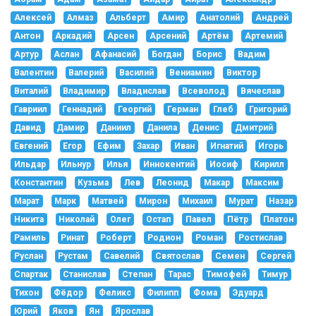
Алексей
Алмаз
Альберт
Амир
Анатолий
Андрей
Антон
Аркадий
Арсен
Арсений
Артём
Артемий
Артур
Аслан
Афанасий
Богдан
Борис
Вадим
Валентин
Валерий
Василий
Вениамин
Виктор
Виталий
Владимир
Владислав
Всеволод
Вячеслав
Гавриил
Геннадий
Георгий
Герман
Глеб
Григорий
Давид
Дамир
Даниил
Данила
Денис
Дмитрий
Евгений
Егор
Ефим
Захар
Иван
Игнатий
Игорь
Ильдар
Ильнур
Илья
Иннокентий
Иосиф
Кирилл
Константин
Кузьма
Лев
Леонид
Макар
Максим
Марат
Марк
Матвей
Мирон
Михаил
Мурат
Назар
Никита
Николай
Олег
Остап
Павел
Пётр
Платон
Рамиль
Ринат
Роберт
Родион
Роман
Ростислав
Руслан
Рустам
Савелий
Святослав
Семен
Сергей
Спартак
Станислав
Степан
Тарас
Тимофей
Тимур
Тихон
Фёдор
Феликс
Филипп
Фома
Эдуард
Юрий
Яков
Ян
Ярослав