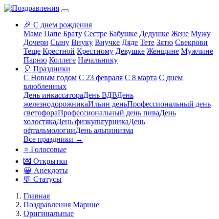
🎉 С днем рождения
Маме
Папе
Брату
Сестре
Бабушке
Дедушке
Жене
Мужу
Дочери
Сыну
Внуку
Внучке
Дяде
Тете
Зятю
Свекрови
Теще
Крестной
Крестному
Девушке
Женщине
Мужчине
Парню
Коллеге
Начальнику
🎈 Праздники
С Новым годом
С 23 февраля
С 8 марта
С днем
влюбленных
День инкассатора
День ВДВ
День
железнодорожника
Ильин день
Профессиональный день
светофора
Профессиональный день пива
День
холостяка
День физкультурника
День
офтальмологии
День альпинизма
Все праздники →
⭐ Голосовые
💌 Открытки
😀 Анекдоты
💬 Статусы
Главная
Поздравления Марине
Оригинальные