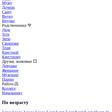
Мужу
Дочери
Сыну
Внуку
Внучке
Родственники 💚
Дяде
Тете
Зятю
Свекрови
Теще
Крестной
Крестному
Друзья, знакомые 💥
Девушке
Женщине
Мужчине
Парню
Работа 📀
Коллеге
Начальнику
По возрасту