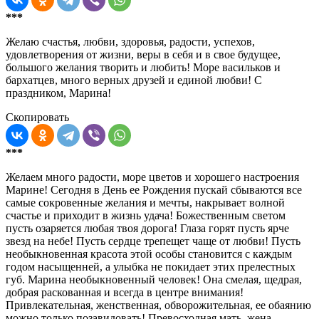
***
Желаю счастья, любви, здоровья, радости, успехов,
удовлетворения от жизни, веры в себя и в свое будущее,
большого желания творить и любить! Море васильков и
бархатцев, много верных друзей и единой любви! С
праздником, Марина!
Скопировать
***
Желаем много радости, море цветов и хорошего настроения
Марине! Сегодня в День ее Рождения пускай сбываются все
самые сокровенные желания и мечты, накрывает волной
счастье и приходит в жизнь удача! Божественным светом
пусть озаряется любая твоя дорога! Глаза горят пусть ярче
звезд на небе! Пусть сердце трепещет чаще от любви! Пусть
необыкновенная красота этой особы становится с каждым
годом насыщенней, а улыбка не покидает этих прелестных
губ. Марина необыкновенный человек! Она смелая, щедрая,
добрая раскованная и всегда в центре внимания!
Привлекательная, женственная, обворожительная, ее обаянию
можно только позавидовать! Превосходная мать, жена,