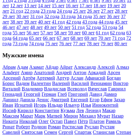
1 год
2 года
3 года
4 года
5 лет
6 лет
7 лет
8 лет
9 лет
10 лет
11
лет
12 лет
13 лет
14 лет
15 лет
16 лет
17 лет
18 лет
19 лет
20
лет
21 год
22 года
23 года
24 года
25 лет
26 лет
27 лет
28 лет
29 лет
30 лет
31 год
32 года
33 года
34 года
35 лет
36 лет
37
лет
38 лет
39 лет
40 лет
41 год
42 года
43 года
44 года
45 лет
46 лет
47 лет
48 лет
49 лет
50 лет
51 год
52 года
53 года
54
года
55 лет
56 лет
57 лет
58 лет
59 лет
60 лет
61 год
62 года
63
года
64 года
65 лет
66 лет
67 лет
68 лет
69 лет
70 лет
71 год
72
года
73 года
74 года
75 лет
76 лет
77 лет
78 лет
79 лет
80 лет
Мужские имена
Абрам
Адам
Азамат
Айдар
Айрат
Александр
Алексей
Алмаз
Альберт
Амир
Анатолий
Андрей
Антон
Аркадий
Арсен
Арсений
Артём
Артемий
Артур
Аслан
Афанасий
Богдан
Борис
Вадим
Валентин
Валерий
Василий
Вениамин
Виктор
Виталий
Владимир
Владислав
Всеволод
Вячеслав
Гавриил
Геннадий
Георгий
Герман
Глеб
Григорий
Давид
Дамир
Даниил
Данила
Денис
Дмитрий
Евгений
Егор
Ефим
Захар
Иван
Игнатий
Игорь
Ильдар
Ильнур
Илья
Иннокентий
Иосиф
Кирилл
Константин
Кузьма
Лев
Леонид
Макар
Максим
Марат
Марк
Матвей
Мирон
Михаил
Мурат
Назар
Никита
Николай
Олег
Остап
Павел
Пётр
Платон
Рамиль
Ринат
Роберт
Родион
Роман
Ростислав
Руслан
Рустам
Савелий
Святослав
Семен
Сергей
Спартак
Станислав
Степан