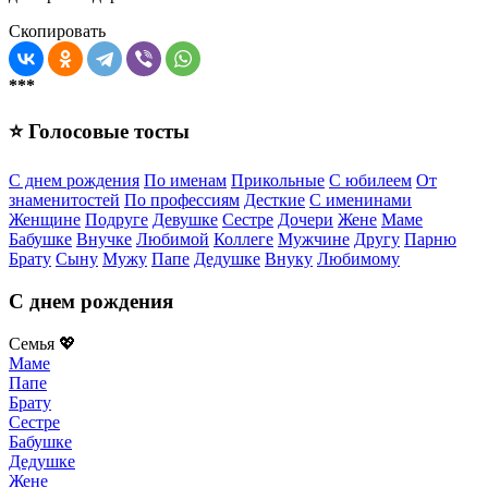
Скопировать
***
⭐ Голосовые тосты
С днем рождения
По именам
Прикольные
С юбилеем
От
знаменитостей
По профессиям
Десткие
С именинами
Женщине
Подруге
Девушке
Сестре
Дочери
Жене
Маме
Бабушке
Внучке
Любимой
Коллеге
Мужчине
Другу
Парню
Брату
Сыну
Мужу
Папе
Дедушке
Внуку
Любимому
С днем рождения
Семья 💖
Маме
Папе
Брату
Сестре
Бабушке
Дедушке
Жене