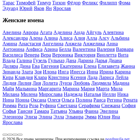
Тарас
Тимофей
Тимур
Тихон
Фёдор
Феликс
Филипп
Фома
Эдуард
Юрий
Яков
Ян
Ярослав
Женские имена
Авелина
Аврора
Агата
Аделина
Аида
Айгуль
Алевтина
Александра
Алена
Алина
Алиса
Алия
Алла
Алсу
Альбина
Амина
Анастасия
Ангелина
Анжела
Анжелика
Анна
Антонина
Анфиса
Арина
Белла
Валентина
Валерия
Варвара
Василиса
Венера
Вера
Вероника
Виктория
Виолетта
Вита
Влада
Галина
Гузель
Гульназ
Дана
Дарина
Дарья
Диана
Диляра
Дина
Ева
Евгения
Екатерина
Елена
Елизавета
Жанна
Зинаида
Злата
Зоя
Илона
Инга
Инесса
Инна
Ирина
Карина
Кира
Клавдия
Клара
Кристина
Ксения
Лада
Лариса
Лейла
Лидия
Лилия
Лия
Лолита
Луиза
Любовь
Людмила
Мадина
Майя
Мальвина
Маргарита
Марина
Мария
Марта
Мила
Милана
Милена
Мирослава
Надежда
Наталья
Нелли
Ника
Нина
Нонна
Оксана
Олеся
Ольга
Полина
Раиса
Регина
Рената
Римма
Рита
Роза
Руфина
Светлана
Серафима
Снежана
София
Софья
Таисия
Тамара
Татьяна
Ульяна
Фаина
Эвелина
Элеонора
Элиза
Элина
Элла
Эльвира
Эмма
Юлия
Яна
Ярослава
© 2026 Все права защищены. При копировании ссылка на
pozdravila.net