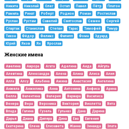
Никита
Николай
Олег
Остап
Павел
Пётр
Платон
Рамиль
Ринат
Роберт
Родион
Роман
Ростислав
Руслан
Рустам
Савелий
Святослав
Семен
Сергей
Спартак
Станислав
Степан
Тарас
Тимофей
Тимур
Тихон
Фёдор
Феликс
Филипп
Фома
Эдуард
Юрий
Яков
Ян
Ярослав
Женские имена
Авелина
Аврора
Агата
Аделина
Аида
Айгуль
Алевтина
Александра
Алена
Алина
Алиса
Алия
Алла
Алсу
Альбина
Амина
Анастасия
Ангелина
Анжела
Анжелика
Анна
Антонина
Анфиса
Арина
Белла
Валентина
Валерия
Варвара
Василиса
Венера
Вера
Вероника
Виктория
Виолетта
Вита
Влада
Галина
Гузель
Гульназ
Дана
Дарина
Дарья
Диана
Диляра
Дина
Ева
Евгения
Екатерина
Елена
Елизавета
Жанна
Зинаида
Злата