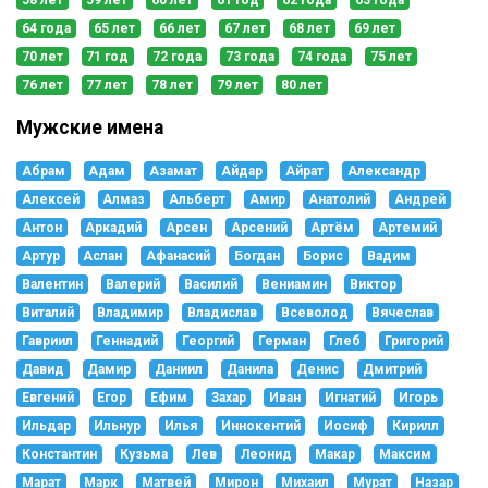
64 года
65 лет
66 лет
67 лет
68 лет
69 лет
70 лет
71 год
72 года
73 года
74 года
75 лет
76 лет
77 лет
78 лет
79 лет
80 лет
Мужские имена
Абрам
Адам
Азамат
Айдар
Айрат
Александр
Алексей
Алмаз
Альберт
Амир
Анатолий
Андрей
Антон
Аркадий
Арсен
Арсений
Артём
Артемий
Артур
Аслан
Афанасий
Богдан
Борис
Вадим
Валентин
Валерий
Василий
Вениамин
Виктор
Виталий
Владимир
Владислав
Всеволод
Вячеслав
Гавриил
Геннадий
Георгий
Герман
Глеб
Григорий
Давид
Дамир
Даниил
Данила
Денис
Дмитрий
Евгений
Егор
Ефим
Захар
Иван
Игнатий
Игорь
Ильдар
Ильнур
Илья
Иннокентий
Иосиф
Кирилл
Константин
Кузьма
Лев
Леонид
Макар
Максим
Марат
Марк
Матвей
Мирон
Михаил
Мурат
Назар