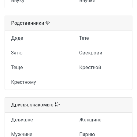
Внуку
Внучке
Родственники 💚
Дяде
Тете
Зятю
Свекрови
Теще
Крестной
Крестному
Друзья, знакомые 💥
Девушке
Женщине
Мужчине
Парню