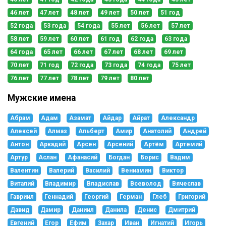
46 лет
47 лет
48 лет
49 лет
50 лет
51 год
52 года
53 года
54 года
55 лет
56 лет
57 лет
58 лет
59 лет
60 лет
61 год
62 года
63 года
64 года
65 лет
66 лет
67 лет
68 лет
69 лет
70 лет
71 год
72 года
73 года
74 года
75 лет
76 лет
77 лет
78 лет
79 лет
80 лет
Мужские имена
Абрам
Адам
Азамат
Айдар
Айрат
Александр
Алексей
Алмаз
Альберт
Амир
Анатолий
Андрей
Антон
Аркадий
Арсен
Арсений
Артём
Артемий
Артур
Аслан
Афанасий
Богдан
Борис
Вадим
Валентин
Валерий
Василий
Вениамин
Виктор
Виталий
Владимир
Владислав
Всеволод
Вячеслав
Гавриил
Геннадий
Георгий
Герман
Глеб
Григорий
Давид
Дамир
Даниил
Данила
Денис
Дмитрий
Евгений
Егор
Ефим
Захар
Иван
Игнатий
Игорь