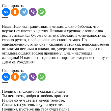
Скопировать
***
Наша Полинка грациозная и легкая, словно бабочка, что
порхает от цветка к цветку. Нежная и хрупкая, словно едва
распустившийся бутон тюльпана. Веселая и жизнерадостная,
словно ручеек, пробивающийся сквозь землю. Но
одновременно с этим она – сильная и стойкая, непрошибаемая
никакими ветрами и шквалами, уверено идущая вперед и не
оглядывающаяся вослед прошлому! Она – настоящая
женщина! И нам очень приятно поздравить такую женщину с
Днем ее Рождения!
Скопировать
***
Полина, ты словно из сказки пришла,
Ты нежность, добро и любовь принесла,
И словно луч света в немой темноте,
Спасать ты умеешь в души пустоте.
Полинка, пусть жизнь твоя будет полна