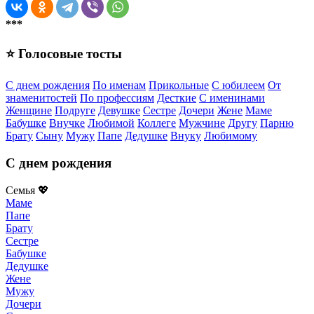
***
⭐ Голосовые тосты
С днем рождения
По именам
Прикольные
С юбилеем
От
знаменитостей
По профессиям
Десткие
С именинами
Женщине
Подруге
Девушке
Сестре
Дочери
Жене
Маме
Бабушке
Внучке
Любимой
Коллеге
Мужчине
Другу
Парню
Брату
Сыну
Мужу
Папе
Дедушке
Внуку
Любимому
С днем рождения
Семья 💖
Маме
Папе
Брату
Сестре
Бабушке
Дедушке
Жене
Мужу
Дочери