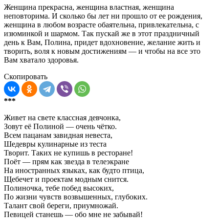
Женщина прекрасна, женщина властная, женщина
неповторима. И сколько бы лет ни прошло от ее рождения,
женщина в любом возрасте обаятельна, привлекательна, с
изюминкой и шармом. Так пускай же в этот праздничный
день к Вам, Полина, придет вдохновение, желание жить и
творить, воля к новым достижениям — и чтобы на все это
Вам хватало здоровья.
Скопировать
***
Живет на свете классная девчонка,
Зовут её Полиной — очень чётко.
Всем пацанам завидная невеста,
Шедевры кулинарные из теста
Творит. Таких не купишь в ресторане!
Поёт — прям как звезда в телеэкране
На иностранных языках, как будто птица,
Щебечет и проектам модным снится.
Полиночка, тебе побед высоких,
По жизни чувств возвышенных, глубоких.
Талант свой береги, приумножай.
Певицей станешь — обо мне не забывай!