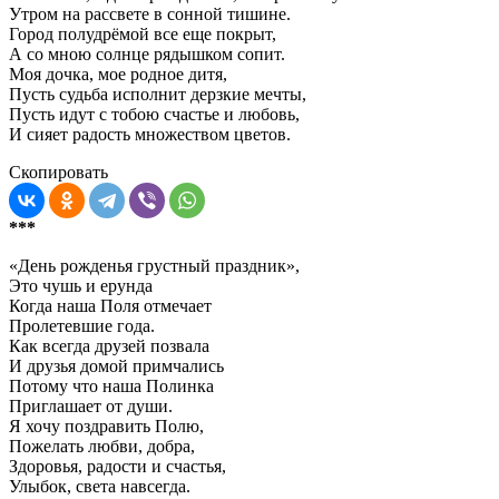
Утром на рассвете в сонной тишине.
Город полудрёмой все еще покрыт,
А со мною солнце рядышком сопит.
Моя дочка, мое родное дитя,
Пусть судьба исполнит дерзкие мечты,
Пусть идут с тобою счастье и любовь,
И сияет радость множеством цветов.
Скопировать
***
«День рожденья грустный праздник»,
Это чушь и ерунда
Когда наша Поля отмечает
Пролетевшие года.
Как всегда друзей позвала
И друзья домой примчались
Потому что наша Полинка
Приглашает от души.
Я хочу поздравить Полю,
Пожелать любви, добра,
Здоровья, радости и счастья,
Улыбок, света навсегда.