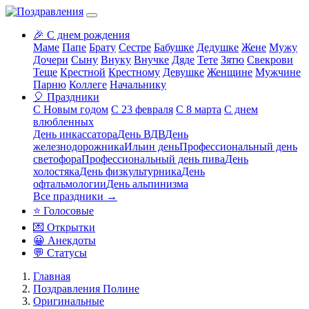
🎉 С днем рождения
Маме
Папе
Брату
Сестре
Бабушке
Дедушке
Жене
Мужу
Дочери
Сыну
Внуку
Внучке
Дяде
Тете
Зятю
Свекрови
Теще
Крестной
Крестному
Девушке
Женщине
Мужчине
Парню
Коллеге
Начальнику
🎈 Праздники
С Новым годом
С 23 февраля
С 8 марта
С днем
влюбленных
День инкассатора
День ВДВ
День
железнодорожника
Ильин день
Профессиональный день
светофора
Профессиональный день пива
День
холостяка
День физкультурника
День
офтальмологии
День альпинизма
Все праздники →
⭐ Голосовые
💌 Открытки
😀 Анекдоты
💬 Статусы
Главная
Поздравления Полине
Оригинальные