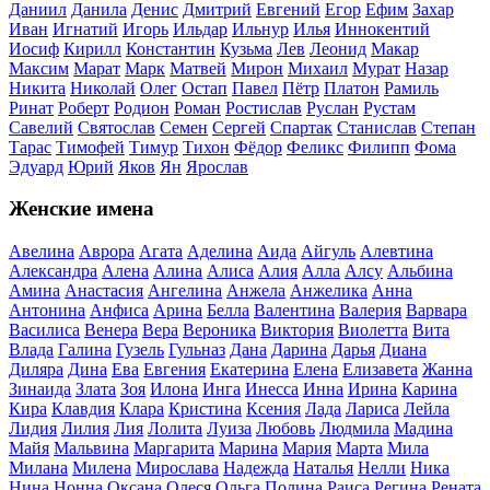
Даниил
Данила
Денис
Дмитрий
Евгений
Егор
Ефим
Захар
Иван
Игнатий
Игорь
Ильдар
Ильнур
Илья
Иннокентий
Иосиф
Кирилл
Константин
Кузьма
Лев
Леонид
Макар
Максим
Марат
Марк
Матвей
Мирон
Михаил
Мурат
Назар
Никита
Николай
Олег
Остап
Павел
Пётр
Платон
Рамиль
Ринат
Роберт
Родион
Роман
Ростислав
Руслан
Рустам
Савелий
Святослав
Семен
Сергей
Спартак
Станислав
Степан
Тарас
Тимофей
Тимур
Тихон
Фёдор
Феликс
Филипп
Фома
Эдуард
Юрий
Яков
Ян
Ярослав
Женские имена
Авелина
Аврора
Агата
Аделина
Аида
Айгуль
Алевтина
Александра
Алена
Алина
Алиса
Алия
Алла
Алсу
Альбина
Амина
Анастасия
Ангелина
Анжела
Анжелика
Анна
Антонина
Анфиса
Арина
Белла
Валентина
Валерия
Варвара
Василиса
Венера
Вера
Вероника
Виктория
Виолетта
Вита
Влада
Галина
Гузель
Гульназ
Дана
Дарина
Дарья
Диана
Диляра
Дина
Ева
Евгения
Екатерина
Елена
Елизавета
Жанна
Зинаида
Злата
Зоя
Илона
Инга
Инесса
Инна
Ирина
Карина
Кира
Клавдия
Клара
Кристина
Ксения
Лада
Лариса
Лейла
Лидия
Лилия
Лия
Лолита
Луиза
Любовь
Людмила
Мадина
Майя
Мальвина
Маргарита
Марина
Мария
Марта
Мила
Милана
Милена
Мирослава
Надежда
Наталья
Нелли
Ника
Нина
Нонна
Оксана
Олеся
Ольга
Полина
Раиса
Регина
Рената