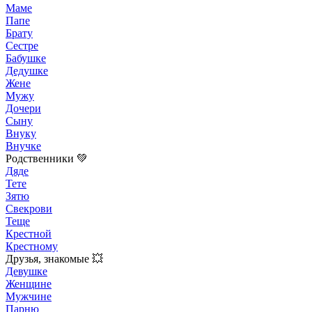
Маме
Папе
Брату
Сестре
Бабушке
Дедушке
Жене
Мужу
Дочери
Сыну
Внуку
Внучке
Родственники 💚
Дяде
Тете
Зятю
Свекрови
Теще
Крестной
Крестному
Друзья, знакомые 💥
Девушке
Женщине
Мужчине
Парню