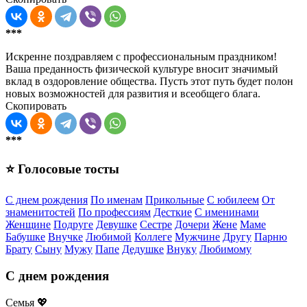
***
Искренне поздравляем с профессиональным праздником!
Ваша преданность физической культуре вносит значимый
вклад в оздоровление общества. Пусть этот путь будет полон
новых возможностей для развития и всеобщего блага.
Скопировать
***
⭐ Голосовые тосты
С днем рождения
По именам
Прикольные
С юбилеем
От
знаменитостей
По профессиям
Десткие
С именинами
Женщине
Подруге
Девушке
Сестре
Дочери
Жене
Маме
Бабушке
Внучке
Любимой
Коллеге
Мужчине
Другу
Парню
Брату
Сыну
Мужу
Папе
Дедушке
Внуку
Любимому
С днем рождения
Семья 💖