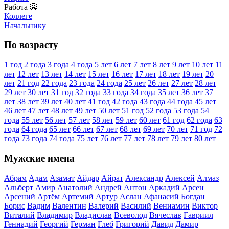
Работа 📀
Коллеге
Начальнику
По возрасту
1 год
2 года
3 года
4 года
5 лет
6 лет
7 лет
8 лет
9 лет
10 лет
11
лет
12 лет
13 лет
14 лет
15 лет
16 лет
17 лет
18 лет
19 лет
20
лет
21 год
22 года
23 года
24 года
25 лет
26 лет
27 лет
28 лет
29 лет
30 лет
31 год
32 года
33 года
34 года
35 лет
36 лет
37
лет
38 лет
39 лет
40 лет
41 год
42 года
43 года
44 года
45 лет
46 лет
47 лет
48 лет
49 лет
50 лет
51 год
52 года
53 года
54
года
55 лет
56 лет
57 лет
58 лет
59 лет
60 лет
61 год
62 года
63
года
64 года
65 лет
66 лет
67 лет
68 лет
69 лет
70 лет
71 год
72
года
73 года
74 года
75 лет
76 лет
77 лет
78 лет
79 лет
80 лет
Мужские имена
Абрам
Адам
Азамат
Айдар
Айрат
Александр
Алексей
Алмаз
Альберт
Амир
Анатолий
Андрей
Антон
Аркадий
Арсен
Арсений
Артём
Артемий
Артур
Аслан
Афанасий
Богдан
Борис
Вадим
Валентин
Валерий
Василий
Вениамин
Виктор
Виталий
Владимир
Владислав
Всеволод
Вячеслав
Гавриил
Геннадий
Георгий
Герман
Глеб
Григорий
Давид
Дамир