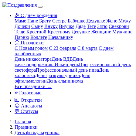
🎉 С днем рождения
Маме
Папе
Брату
Сестре
Бабушке
Дедушке
Жене
Мужу
Дочери
Сыну
Внуку
Внучке
Дяде
Тете
Зятю
Свекрови
Теще
Крестной
Крестному
Девушке
Женщине
Мужчине
Парню
Коллеге
Начальнику
🎈 Праздники
С Новым годом
С 23 февраля
С 8 марта
С днем
влюбленных
День инкассатора
День ВДВ
День
железнодорожника
Ильин день
Профессиональный день
светофора
Профессиональный день пива
День
холостяка
День физкультурника
День
офтальмологии
День альпинизма
Все праздники →
⭐ Голосовые
💌 Открытки
😀 Анекдоты
💬 Статусы
Главная
Праздники
День физкультурника