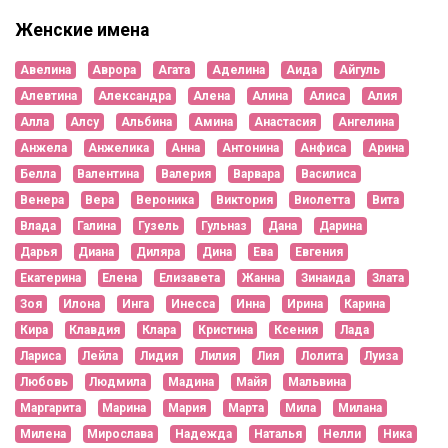
Женские имена
Авелина
Аврора
Агата
Аделина
Аида
Айгуль
Алевтина
Александра
Алена
Алина
Алиса
Алия
Алла
Алсу
Альбина
Амина
Анастасия
Ангелина
Анжела
Анжелика
Анна
Антонина
Анфиса
Арина
Белла
Валентина
Валерия
Варвара
Василиса
Венера
Вера
Вероника
Виктория
Виолетта
Вита
Влада
Галина
Гузель
Гульназ
Дана
Дарина
Дарья
Диана
Диляра
Дина
Ева
Евгения
Екатерина
Елена
Елизавета
Жанна
Зинаида
Злата
Зоя
Илона
Инга
Инесса
Инна
Ирина
Карина
Кира
Клавдия
Клара
Кристина
Ксения
Лада
Лариса
Лейла
Лидия
Лилия
Лия
Лолита
Луиза
Любовь
Людмила
Мадина
Майя
Мальвина
Маргарита
Марина
Мария
Марта
Мила
Милана
Милена
Мирослава
Надежда
Наталья
Нелли
Ника