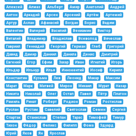
Алексей
Алмаз
Альберт
Амир
Анатолий
Андрей
Антон
Аркадий
Арсен
Арсений
Артём
Артемий
Артур
Аслан
Афанасий
Богдан
Борис
Вадим
Валентин
Валерий
Василий
Вениамин
Виктор
Виталий
Владимир
Владислав
Всеволод
Вячеслав
Гавриил
Геннадий
Георгий
Герман
Глеб
Григорий
Давид
Дамир
Даниил
Данила
Денис
Дмитрий
Евгений
Егор
Ефим
Захар
Иван
Игнатий
Игорь
Ильдар
Ильнур
Илья
Иннокентий
Иосиф
Кирилл
Константин
Кузьма
Лев
Леонид
Макар
Максим
Марат
Марк
Матвей
Мирон
Михаил
Мурат
Назар
Никита
Николай
Олег
Остап
Павел
Пётр
Платон
Рамиль
Ринат
Роберт
Родион
Роман
Ростислав
Руслан
Рустам
Савелий
Святослав
Семен
Сергей
Спартак
Станислав
Степан
Тарас
Тимофей
Тимур
Тихон
Фёдор
Феликс
Филипп
Фома
Эдуард
Юрий
Яков
Ян
Ярослав