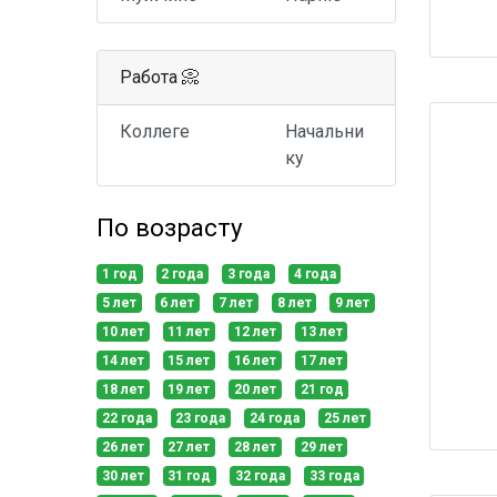
Работа 📀
Коллеге
Начальни
ку
По возрасту
1 год
2 года
3 года
4 года
5 лет
6 лет
7 лет
8 лет
9 лет
10 лет
11 лет
12 лет
13 лет
14 лет
15 лет
16 лет
17 лет
18 лет
19 лет
20 лет
21 год
22 года
23 года
24 года
25 лет
26 лет
27 лет
28 лет
29 лет
30 лет
31 год
32 года
33 года