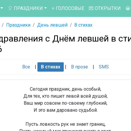
🎈 ПРАЗДНИКИ
⭐ ГОЛОСОВЫЕ
💌 ОТКРЫТКИ

Праздники
День левшей
В стихах
дравления с Днём левшей в ст
6
Все
|
В стихах
|
В прозе
|
SMS
Сегодня праздник, день особый,
Для тех, кто пишет левой всей душой,
Ваш мир совсем по-своему глубокий,
И это вам даровано судьбой.
Пусть ловкость рук не знает границ,