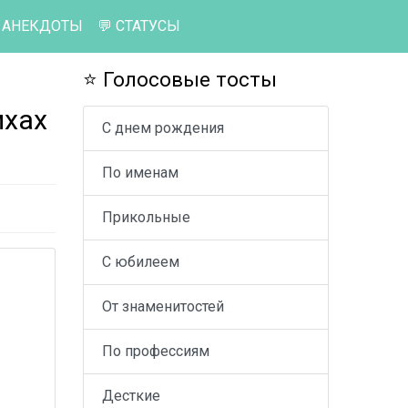
 АНЕКДОТЫ
💬 СТАТУСЫ
⭐ Голосовые тосты
ихах
С днем рождения
По именам
Прикольные
С юбилеем
От знаменитостей
По профессиям
Десткие