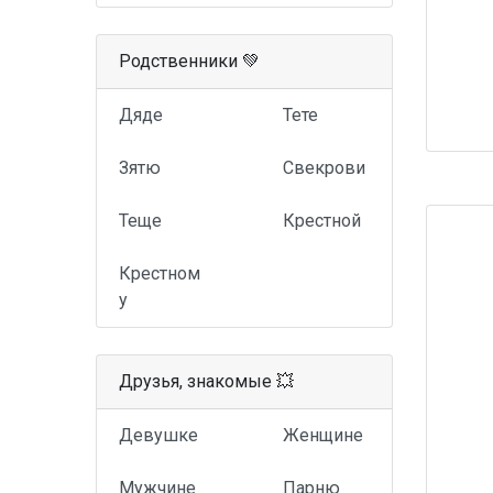
Родственники 💚
Дяде
Тете
Зятю
Свекрови
Теще
Крестной
Крестном
у
Друзья, знакомые 💥
Девушке
Женщине
Мужчине
Парню