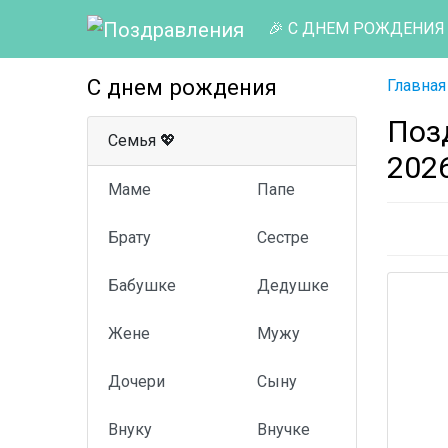
🎉 С ДНЕМ РОЖДЕНИЯ
С днем рождения
Главная
Поз
Семья 💖
202
Маме
Папе
Брату
Сестре
Бабушке
Дедушке
Жене
Мужу
Дочери
Сыну
Внуку
Внучке