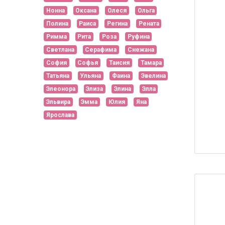
Нонна
Оксана
Олеся
Ольга
Полина
Раиса
Регина
Рената
Римма
Рита
Роза
Руфина
Светлана
Серафима
Снежана
София
Софья
Таисия
Тамара
Татьяна
Ульяна
Фаина
Эвелина
Элеонора
Элиза
Элина
Элла
Эльвира
Эмма
Юлия
Яна
Ярослава