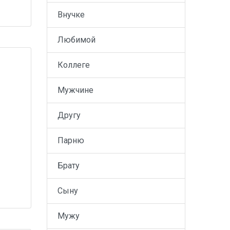
Внучке
Любимой
Коллеге
Мужчине
Другу
Парню
Брату
Сыну
Мужу