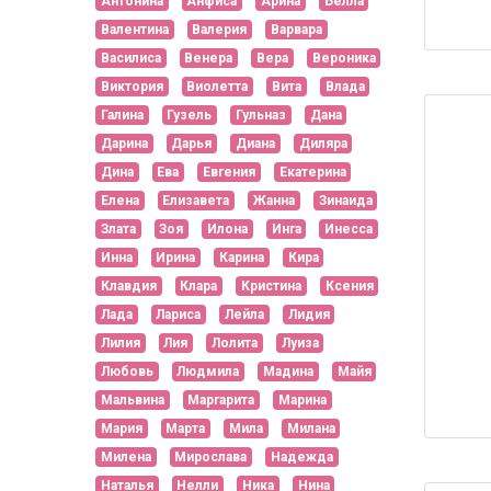
Антонина
Анфиса
Арина
Белла
Валентина
Валерия
Варвара
Василиса
Венера
Вера
Вероника
Виктория
Виолетта
Вита
Влада
Галина
Гузель
Гульназ
Дана
Дарина
Дарья
Диана
Диляра
Дина
Ева
Евгения
Екатерина
Елена
Елизавета
Жанна
Зинаида
Злата
Зоя
Илона
Инга
Инесса
Инна
Ирина
Карина
Кира
Клавдия
Клара
Кристина
Ксения
Лада
Лариса
Лейла
Лидия
Лилия
Лия
Лолита
Луиза
Любовь
Людмила
Мадина
Майя
Мальвина
Маргарита
Марина
Мария
Марта
Мила
Милана
Милена
Мирослава
Надежда
Наталья
Нелли
Ника
Нина