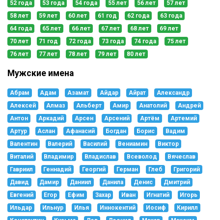
52 года
53 года
54 года
55 лет
56 лет
57 лет
58 лет
59 лет
60 лет
61 год
62 года
63 года
64 года
65 лет
66 лет
67 лет
68 лет
69 лет
70 лет
71 год
72 года
73 года
74 года
75 лет
76 лет
77 лет
78 лет
79 лет
80 лет
Мужские имена
Абрам
Адам
Азамат
Айдар
Айрат
Александр
Алексей
Алмаз
Альберт
Амир
Анатолий
Андрей
Антон
Аркадий
Арсен
Арсений
Артём
Артемий
Артур
Аслан
Афанасий
Богдан
Борис
Вадим
Валентин
Валерий
Василий
Вениамин
Виктор
Виталий
Владимир
Владислав
Всеволод
Вячеслав
Гавриил
Геннадий
Георгий
Герман
Глеб
Григорий
Давид
Дамир
Даниил
Данила
Денис
Дмитрий
Евгений
Егор
Ефим
Захар
Иван
Игнатий
Игорь
Ильдар
Ильнур
Илья
Иннокентий
Иосиф
Кирилл