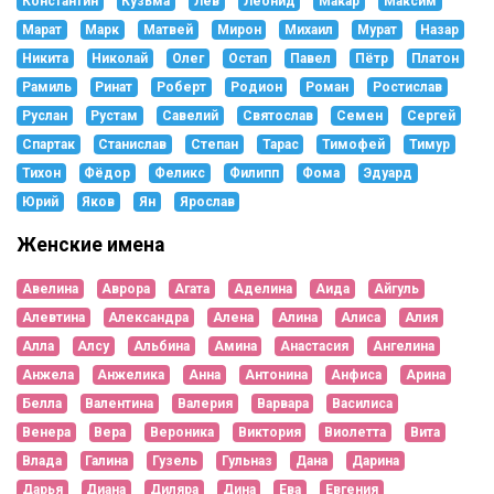
Константин
Кузьма
Лев
Леонид
Макар
Максим
Марат
Марк
Матвей
Мирон
Михаил
Мурат
Назар
Никита
Николай
Олег
Остап
Павел
Пётр
Платон
Рамиль
Ринат
Роберт
Родион
Роман
Ростислав
Руслан
Рустам
Савелий
Святослав
Семен
Сергей
Спартак
Станислав
Степан
Тарас
Тимофей
Тимур
Тихон
Фёдор
Феликс
Филипп
Фома
Эдуард
Юрий
Яков
Ян
Ярослав
Женские имена
Авелина
Аврора
Агата
Аделина
Аида
Айгуль
Алевтина
Александра
Алена
Алина
Алиса
Алия
Алла
Алсу
Альбина
Амина
Анастасия
Ангелина
Анжела
Анжелика
Анна
Антонина
Анфиса
Арина
Белла
Валентина
Валерия
Варвара
Василиса
Венера
Вера
Вероника
Виктория
Виолетта
Вита
Влада
Галина
Гузель
Гульназ
Дана
Дарина
Дарья
Диана
Диляра
Дина
Ева
Евгения