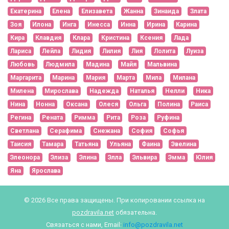
Екатерина
Елена
Елизавета
Жанна
Зинаида
Злата
Зоя
Илона
Инга
Инесса
Инна
Ирина
Карина
Кира
Клавдия
Клара
Кристина
Ксения
Лада
Лариса
Лейла
Лидия
Лилия
Лия
Лолита
Луиза
Любовь
Людмила
Мадина
Майя
Мальвина
Маргарита
Марина
Мария
Марта
Мила
Милана
Милена
Мирослава
Надежда
Наталья
Нелли
Ника
Нина
Нонна
Оксана
Олеся
Ольга
Полина
Раиса
Регина
Рената
Римма
Рита
Роза
Руфина
Светлана
Серафима
Снежана
София
Софья
Таисия
Тамара
Татьяна
Ульяна
Фаина
Эвелина
Элеонора
Элиза
Элина
Элла
Эльвира
Эмма
Юлия
Яна
Ярослава
© 2026 Все права защищены. При копировании ссылка на
pozdravila.net
обязательна.
Связаться с нами, Email:
info@pozdravila.net