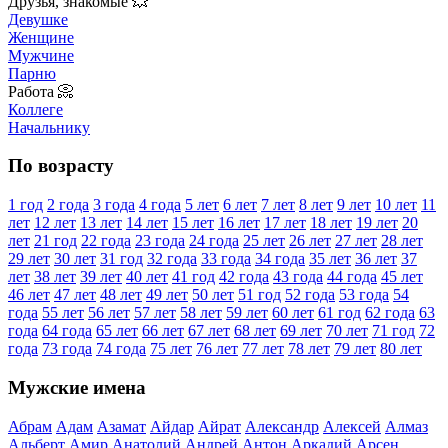
Друзья, знакомые 💥
Девушке
Женщине
Мужчине
Парню
Работа 📀
Коллеге
Начальнику
По возрасту
1 год
2 года
3 года
4 года
5 лет
6 лет
7 лет
8 лет
9 лет
10 лет
11
лет
12 лет
13 лет
14 лет
15 лет
16 лет
17 лет
18 лет
19 лет
20
лет
21 год
22 года
23 года
24 года
25 лет
26 лет
27 лет
28 лет
29 лет
30 лет
31 год
32 года
33 года
34 года
35 лет
36 лет
37
лет
38 лет
39 лет
40 лет
41 год
42 года
43 года
44 года
45 лет
46 лет
47 лет
48 лет
49 лет
50 лет
51 год
52 года
53 года
54
года
55 лет
56 лет
57 лет
58 лет
59 лет
60 лет
61 год
62 года
63
года
64 года
65 лет
66 лет
67 лет
68 лет
69 лет
70 лет
71 год
72
года
73 года
74 года
75 лет
76 лет
77 лет
78 лет
79 лет
80 лет
Мужские имена
Абрам
Адам
Азамат
Айдар
Айрат
Александр
Алексей
Алмаз
Альберт
Амир
Анатолий
Андрей
Антон
Аркадий
Арсен