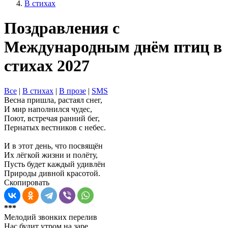
В стихах
Поздравления с
Международным днём птиц в
стихах 2027
Все
|
В стихах
|
В прозе
|
SMS
Весна пришла, растаял снег,
И мир наполнился чудес,
Поют, встречая ранний бег,
Пернатых вестников с небес.
И в этот день, что посвящён
Их лёгкой жизни и полёту,
Пусть будет каждый удивлён
Природы дивной красотой.
Скопировать
***
Мелодий звонких перелив
Нас будит утром на заре,