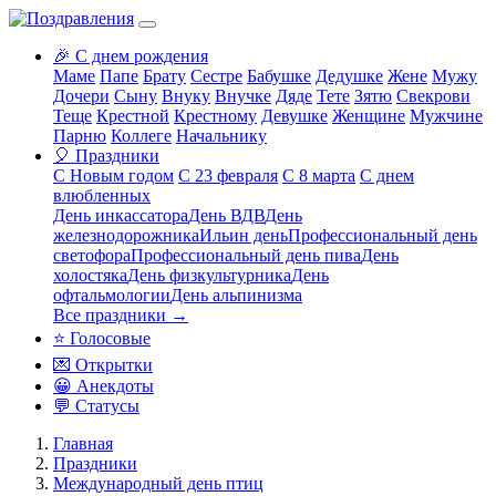
🎉 С днем рождения
Маме
Папе
Брату
Сестре
Бабушке
Дедушке
Жене
Мужу
Дочери
Сыну
Внуку
Внучке
Дяде
Тете
Зятю
Свекрови
Теще
Крестной
Крестному
Девушке
Женщине
Мужчине
Парню
Коллеге
Начальнику
🎈 Праздники
С Новым годом
С 23 февраля
С 8 марта
С днем
влюбленных
День инкассатора
День ВДВ
День
железнодорожника
Ильин день
Профессиональный день
светофора
Профессиональный день пива
День
холостяка
День физкультурника
День
офтальмологии
День альпинизма
Все праздники →
⭐ Голосовые
💌 Открытки
😀 Анекдоты
💬 Статусы
Главная
Праздники
Международный день птиц