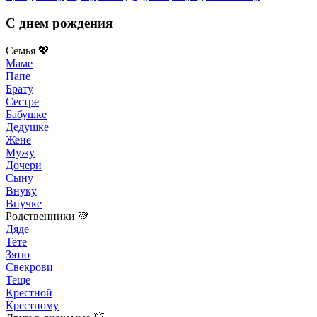
С днем рождения
Семья 💖
Маме
Папе
Брату
Сестре
Бабушке
Дедушке
Жене
Мужу
Дочери
Сыну
Внуку
Внучке
Родственники 💚
Дяде
Тете
Зятю
Свекрови
Теще
Крестной
Крестному