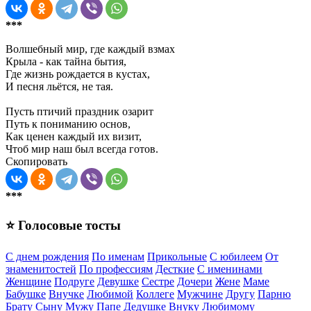
***
Волшебный мир, где каждый взмах
Крыла - как тайна бытия,
Где жизнь рождается в кустах,
И песня льётся, не тая.
Пусть птичий праздник озарит
Путь к пониманию основ,
Как ценен каждый их визит,
Чтоб мир наш был всегда готов.
Скопировать
***
⭐ Голосовые тосты
С днем рождения
По именам
Прикольные
С юбилеем
От
знаменитостей
По профессиям
Десткие
С именинами
Женщине
Подруге
Девушке
Сестре
Дочери
Жене
Маме
Бабушке
Внучке
Любимой
Коллеге
Мужчине
Другу
Парню
Брату
Сыну
Мужу
Папе
Дедушке
Внуку
Любимому