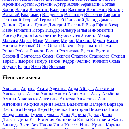
Арсений
Артём
Артемий
Артур
Аслан
Афанасий
Богдан
Борис
Вадим
Валентин
Валерий
Василий
Вениамин
Виктор
Виталий
Владимир
Владислав
Всеволод
Вячеслав
Гавриил
Геннадий
Георгий
Герман
Глеб
Григорий
Давид
Дамир
Даниил
Данила
Денис
Дмитрий
Евгений
Егор
Ефим
Захар
Иван
Игнатий
Игорь
Ильдар
Ильнур
Илья
Иннокентий
Иосиф
Кирилл
Константин
Кузьма
Лев
Леонид
Макар
Максим
Марат
Марк
Матвей
Мирон
Михаил
Мурат
Назар
Никита
Николай
Олег
Остап
Павел
Пётр
Платон
Рамиль
Ринат
Роберт
Родион
Роман
Ростислав
Руслан
Рустам
Савелий
Святослав
Семен
Сергей
Спартак
Станислав
Степан
Тарас
Тимофей
Тимур
Тихон
Фёдор
Феликс
Филипп
Фома
Эдуард
Юрий
Яков
Ян
Ярослав
Женские имена
Авелина
Аврора
Агата
Аделина
Аида
Айгуль
Алевтина
Александра
Алена
Алина
Алиса
Алия
Алла
Алсу
Альбина
Амина
Анастасия
Ангелина
Анжела
Анжелика
Анна
Антонина
Анфиса
Арина
Белла
Валентина
Валерия
Варвара
Василиса
Венера
Вера
Вероника
Виктория
Виолетта
Вита
Влада
Галина
Гузель
Гульназ
Дана
Дарина
Дарья
Диана
Диляра
Дина
Ева
Евгения
Екатерина
Елена
Елизавета
Жанна
Зинаида
Злата
Зоя
Илона
Инга
Инесса
Инна
Ирина
Карина