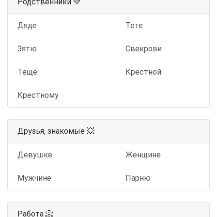
Родственники 💚
Дяде
Тете
Зятю
Свекрови
Теще
Крестной
Крестному
Друзья, знакомые 💥
Девушке
Женщине
Мужчине
Парню
Работа 📀