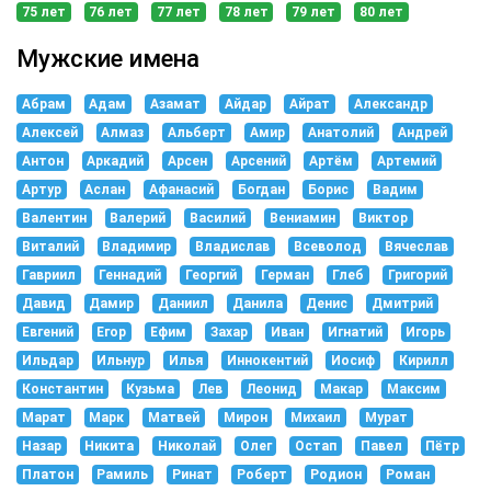
75 лет
76 лет
77 лет
78 лет
79 лет
80 лет
Мужские имена
Абрам
Адам
Азамат
Айдар
Айрат
Александр
Алексей
Алмаз
Альберт
Амир
Анатолий
Андрей
Антон
Аркадий
Арсен
Арсений
Артём
Артемий
Артур
Аслан
Афанасий
Богдан
Борис
Вадим
Валентин
Валерий
Василий
Вениамин
Виктор
Виталий
Владимир
Владислав
Всеволод
Вячеслав
Гавриил
Геннадий
Георгий
Герман
Глеб
Григорий
Давид
Дамир
Даниил
Данила
Денис
Дмитрий
Евгений
Егор
Ефим
Захар
Иван
Игнатий
Игорь
Ильдар
Ильнур
Илья
Иннокентий
Иосиф
Кирилл
Константин
Кузьма
Лев
Леонид
Макар
Максим
Марат
Марк
Матвей
Мирон
Михаил
Мурат
Назар
Никита
Николай
Олег
Остап
Павел
Пётр
Платон
Рамиль
Ринат
Роберт
Родион
Роман