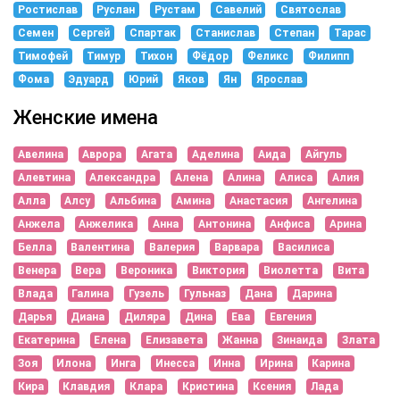
Ростислав
Руслан
Рустам
Савелий
Святослав
Семен
Сергей
Спартак
Станислав
Степан
Тарас
Тимофей
Тимур
Тихон
Фёдор
Феликс
Филипп
Фома
Эдуард
Юрий
Яков
Ян
Ярослав
Женские имена
Авелина
Аврора
Агата
Аделина
Аида
Айгуль
Алевтина
Александра
Алена
Алина
Алиса
Алия
Алла
Алсу
Альбина
Амина
Анастасия
Ангелина
Анжела
Анжелика
Анна
Антонина
Анфиса
Арина
Белла
Валентина
Валерия
Варвара
Василиса
Венера
Вера
Вероника
Виктория
Виолетта
Вита
Влада
Галина
Гузель
Гульназ
Дана
Дарина
Дарья
Диана
Диляра
Дина
Ева
Евгения
Екатерина
Елена
Елизавета
Жанна
Зинаида
Злата
Зоя
Илона
Инга
Инесса
Инна
Ирина
Карина
Кира
Клавдия
Клара
Кристина
Ксения
Лада