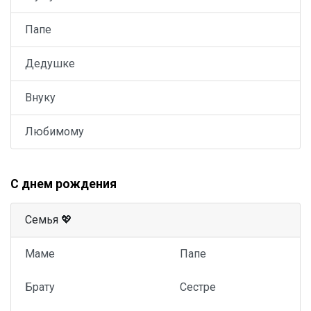
Папе
Дедушке
Внуку
Любимому
С днем рождения
Семья 💖
Маме
Папе
Брату
Сестре