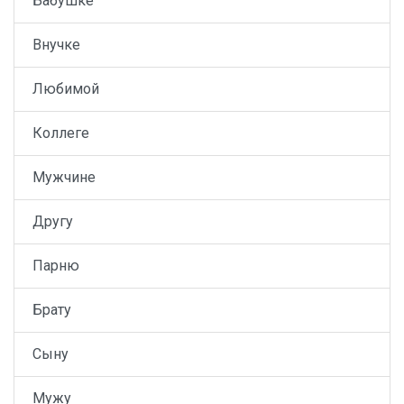
Бабушке
Внучке
Любимой
Коллеге
Мужчине
Другу
Парню
Брату
Сыну
Мужу