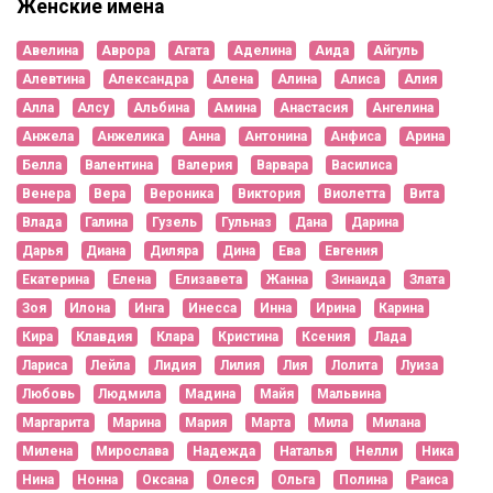
Женские имена
Авелина
Аврора
Агата
Аделина
Аида
Айгуль
Алевтина
Александра
Алена
Алина
Алиса
Алия
Алла
Алсу
Альбина
Амина
Анастасия
Ангелина
Анжела
Анжелика
Анна
Антонина
Анфиса
Арина
Белла
Валентина
Валерия
Варвара
Василиса
Венера
Вера
Вероника
Виктория
Виолетта
Вита
Влада
Галина
Гузель
Гульназ
Дана
Дарина
Дарья
Диана
Диляра
Дина
Ева
Евгения
Екатерина
Елена
Елизавета
Жанна
Зинаида
Злата
Зоя
Илона
Инга
Инесса
Инна
Ирина
Карина
Кира
Клавдия
Клара
Кристина
Ксения
Лада
Лариса
Лейла
Лидия
Лилия
Лия
Лолита
Луиза
Любовь
Людмила
Мадина
Майя
Мальвина
Маргарита
Марина
Мария
Марта
Мила
Милана
Милена
Мирослава
Надежда
Наталья
Нелли
Ника
Нина
Нонна
Оксана
Олеся
Ольга
Полина
Раиса