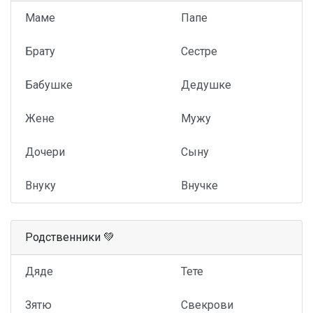
Маме
Папе
Брату
Сестре
Бабушке
Дедушке
Жене
Мужу
Дочери
Сыну
Внуку
Внучке
Родственники 💚
Дяде
Тете
Зятю
Свекрови