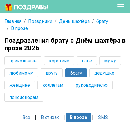
Главная
Праздники
День шахтёра
брату
В прозе
Поздравления брату с Днём шахтёра в
прозе 2026
прикольные
короткие
папе
мужу
любимому
другу
брату
дедушке
женщине
коллегам
руководителю
пенсионерам
Все
|
В стихах
|
В прозе
|
SMS