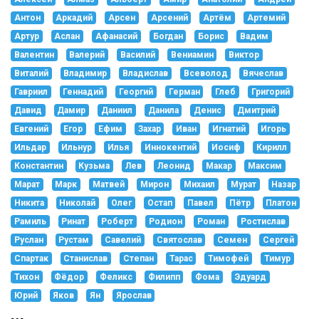
Антон
Аркадий
Арсен
Арсений
Артём
Артемий
Артур
Аслан
Афанасий
Богдан
Борис
Вадим
Валентин
Валерий
Василий
Вениамин
Виктор
Виталий
Владимир
Владислав
Всеволод
Вячеслав
Гавриил
Геннадий
Георгий
Герман
Глеб
Григорий
Давид
Дамир
Даниил
Данила
Денис
Дмитрий
Евгений
Егор
Ефим
Захар
Иван
Игнатий
Игорь
Ильдар
Ильнур
Илья
Иннокентий
Иосиф
Кирилл
Константин
Кузьма
Лев
Леонид
Макар
Максим
Марат
Марк
Матвей
Мирон
Михаил
Мурат
Назар
Никита
Николай
Олег
Остап
Павел
Пётр
Платон
Рамиль
Ринат
Роберт
Родион
Роман
Ростислав
Руслан
Рустам
Савелий
Святослав
Семен
Сергей
Спартак
Станислав
Степан
Тарас
Тимофей
Тимур
Тихон
Фёдор
Феликс
Филипп
Фома
Эдуард
Юрий
Яков
Ян
Ярослав