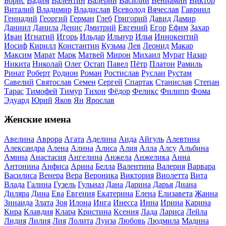
Борис
Вадим
Валентин
Валерий
Василий
Вениамин
Виктор
Виталий
Владимир
Владислав
Всеволод
Вячеслав
Гавриил
Геннадий
Георгий
Герман
Глеб
Григорий
Давид
Дамир
Даниил
Данила
Денис
Дмитрий
Евгений
Егор
Ефим
Захар
Иван
Игнатий
Игорь
Ильдар
Ильнур
Илья
Иннокентий
Иосиф
Кирилл
Константин
Кузьма
Лев
Леонид
Макар
Максим
Марат
Марк
Матвей
Мирон
Михаил
Мурат
Назар
Никита
Николай
Олег
Остап
Павел
Пётр
Платон
Рамиль
Ринат
Роберт
Родион
Роман
Ростислав
Руслан
Рустам
Савелий
Святослав
Семен
Сергей
Спартак
Станислав
Степан
Тарас
Тимофей
Тимур
Тихон
Фёдор
Феликс
Филипп
Фома
Эдуард
Юрий
Яков
Ян
Ярослав
Женские имена
Авелина
Аврора
Агата
Аделина
Аида
Айгуль
Алевтина
Александра
Алена
Алина
Алиса
Алия
Алла
Алсу
Альбина
Амина
Анастасия
Ангелина
Анжела
Анжелика
Анна
Антонина
Анфиса
Арина
Белла
Валентина
Валерия
Варвара
Василиса
Венера
Вера
Вероника
Виктория
Виолетта
Вита
Влада
Галина
Гузель
Гульназ
Дана
Дарина
Дарья
Диана
Диляра
Дина
Ева
Евгения
Екатерина
Елена
Елизавета
Жанна
Зинаида
Злата
Зоя
Илона
Инга
Инесса
Инна
Ирина
Карина
Кира
Клавдия
Клара
Кристина
Ксения
Лада
Лариса
Лейла
Лидия
Лилия
Лия
Лолита
Луиза
Любовь
Людмила
Мадина