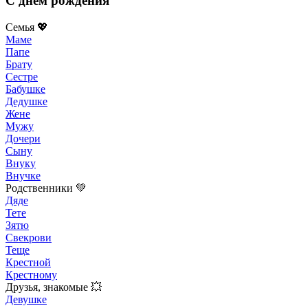
С днем рождения
Семья 💖
Маме
Папе
Брату
Сестре
Бабушке
Дедушке
Жене
Мужу
Дочери
Сыну
Внуку
Внучке
Родственники 💚
Дяде
Тете
Зятю
Свекрови
Теще
Крестной
Крестному
Друзья, знакомые 💥
Девушке