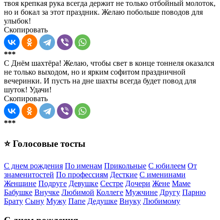
твоя крепкая рука всегда держит не только отбойный молоток,
но и бокал за этот праздник. Желаю побольше поводов для
улыбок!
Скопировать
***
С Днём шахтёра! Желаю, чтобы свет в конце тоннеля оказался
не только выходом, но и ярким софитом праздничной
вечеринки. И пусть на дне шахты всегда будет повод для
шуток! Удачи!
Скопировать
***
⭐ Голосовые тосты
С днем рождения
По именам
Прикольные
С юбилеем
От
знаменитостей
По профессиям
Десткие
С именинами
Женщине
Подруге
Девушке
Сестре
Дочери
Жене
Маме
Бабушке
Внучке
Любимой
Коллеге
Мужчине
Другу
Парню
Брату
Сыну
Мужу
Папе
Дедушке
Внуку
Любимому