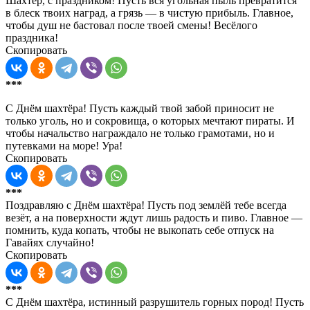
Шахтёр, с праздником! Пусть вся угольная пыль превратится
в блеск твоих наград, а грязь — в чистую прибыль. Главное,
чтобы душ не бастовал после твоей смены! Весёлого
праздника!
Скопировать
***
С Днём шахтёра! Пусть каждый твой забой приносит не
только уголь, но и сокровища, о которых мечтают пираты. И
чтобы начальство награждало не только грамотами, но и
путевками на море! Ура!
Скопировать
***
Поздравляю с Днём шахтёра! Пусть под землёй тебе всегда
везёт, а на поверхности ждут лишь радость и пиво. Главное —
помнить, куда копать, чтобы не выкопать себе отпуск на
Гавайях случайно!
Скопировать
***
С Днём шахтёра, истинный разрушитель горных пород! Пусть