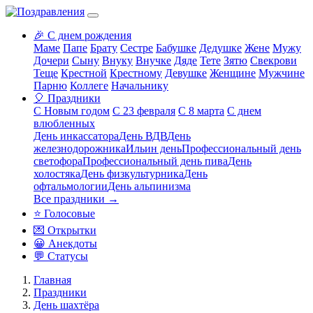
🎉 С днем рождения
Маме
Папе
Брату
Сестре
Бабушке
Дедушке
Жене
Мужу
Дочери
Сыну
Внуку
Внучке
Дяде
Тете
Зятю
Свекрови
Теще
Крестной
Крестному
Девушке
Женщине
Мужчине
Парню
Коллеге
Начальнику
🎈 Праздники
С Новым годом
С 23 февраля
С 8 марта
С днем
влюбленных
День инкассатора
День ВДВ
День
железнодорожника
Ильин день
Профессиональный день
светофора
Профессиональный день пива
День
холостяка
День физкультурника
День
офтальмологии
День альпинизма
Все праздники →
⭐ Голосовые
💌 Открытки
😀 Анекдоты
💬 Статусы
Главная
Праздники
День шахтёра