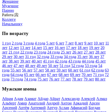
Женщине
Мужчине
Парню
Работа 📀
Коллеге
Начальнику
По возрасту
1 год
2 года
3 года
4 года
5 лет
6 лет
7 лет
8 лет
9 лет
10 лет
11
лет
12 лет
13 лет
14 лет
15 лет
16 лет
17 лет
18 лет
19 лет
20
лет
21 год
22 года
23 года
24 года
25 лет
26 лет
27 лет
28 лет
29 лет
30 лет
31 год
32 года
33 года
34 года
35 лет
36 лет
37
лет
38 лет
39 лет
40 лет
41 год
42 года
43 года
44 года
45 лет
46 лет
47 лет
48 лет
49 лет
50 лет
51 год
52 года
53 года
54
года
55 лет
56 лет
57 лет
58 лет
59 лет
60 лет
61 год
62 года
63
года
64 года
65 лет
66 лет
67 лет
68 лет
69 лет
70 лет
71 год
72
года
73 года
74 года
75 лет
76 лет
77 лет
78 лет
79 лет
80 лет
Мужские имена
Абрам
Адам
Азамат
Айдар
Айрат
Александр
Алексей
Алмаз
Альберт
Амир
Анатолий
Андрей
Антон
Аркадий
Арсен
Арсений
Артём
Артемий
Артур
Аслан
Афанасий
Богдан