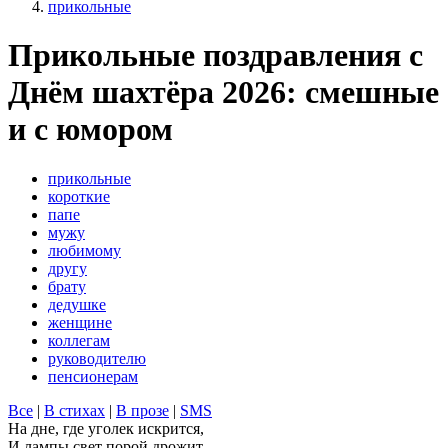
прикольные
Прикольные поздравления с
Днём шахтёра 2026: смешные
и с юмором
прикольные
короткие
папе
мужу
любимому
другу
брату
дедушке
женщине
коллегам
руководителю
пенсионерам
Все
|
В стихах
|
В прозе
|
SMS
На дне, где уголек искрится,
И лампы свет порой дрожит.