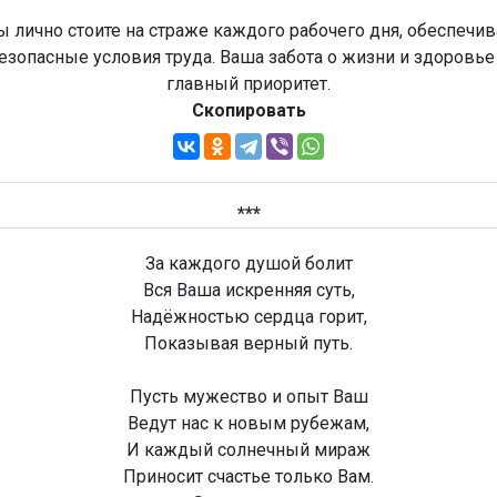
ы лично стоите на страже каждого рабочего дня, обеспечив
езопасные условия труда. Ваша забота о жизни и здоровье
главный приоритет.
Скопировать
***
За каждого душой болит
Вся Ваша искренняя суть,
Надёжностью сердца горит,
Показывая верный путь.
Пусть мужество и опыт Ваш
Ведут нас к новым рубежам,
И каждый солнечный мираж
Приносит счастье только Вам.