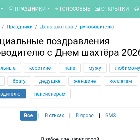
🎈 ПРАЗДНИКИ
⭐ ГОЛОСОВЫЕ
💌 ОТКРЫТКИ

Праздники
День шахтёра
руководителю
циальные поздравления
оводителю с Днем шахтёра 202
ольные
короткие
папе
мужу
любимом
брату
дедушке
женщине
коллегам
водителю
пенсионерам
Все
|
В стихах
|
В прозе
|
SMS
В забое, где царит порой