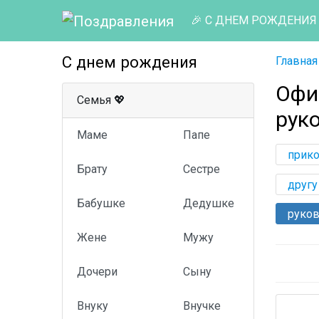
🎉 С ДНЕМ РОЖДЕНИЯ
С днем рождения
Главная
Офи
Семья 💖
рук
Маме
Папе
прик
Брату
Сестре
другу
Бабушке
Дедушке
руко
Жене
Мужу
Дочери
Сыну
Внуку
Внучке