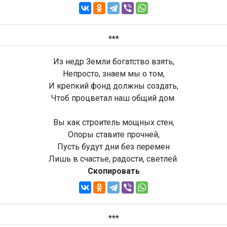
***
Из недр Земли богатство взять,
Непросто, знаем мы о том,
И крепкий фонд должны создать,
Чтоб процветал наш общий дом.
Вы как строитель мощных стен,
Опоры ставите прочней,
Пусть будут дни без перемен
Лишь в счастье, радости, светлей.
Скопировать
***