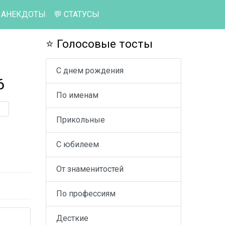
 АНЕКДОТЫ
💬 СТАТУСЫ
⭐ Голосовые тосты
С днем рождения
6
По именам
у
Прикольные
С юбилеем
От знаменитостей
По профессиям
Десткие