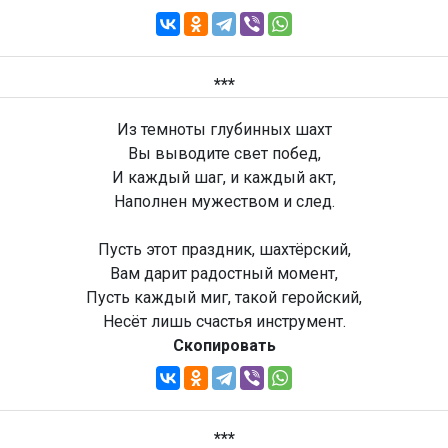
***
Из темноты глубинных шахт
Вы выводите свет побед,
И каждый шаг, и каждый акт,
Наполнен мужеством и след.
Пусть этот праздник, шахтёрский,
Вам дарит радостный момент,
Пусть каждый миг, такой геройский,
Несёт лишь счастья инструмент.
Скопировать
***