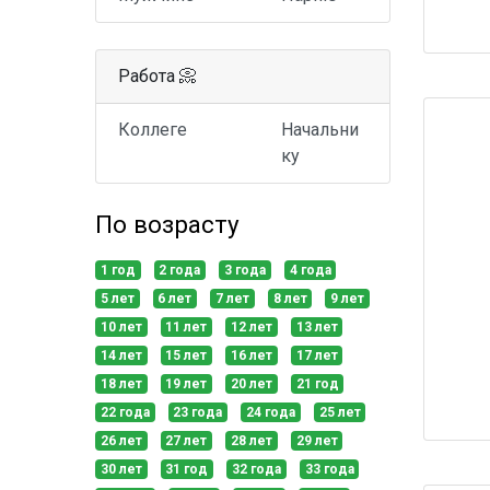
Работа 📀
Коллеге
Начальни
ку
По возрасту
1 год
2 года
3 года
4 года
5 лет
6 лет
7 лет
8 лет
9 лет
10 лет
11 лет
12 лет
13 лет
14 лет
15 лет
16 лет
17 лет
18 лет
19 лет
20 лет
21 год
22 года
23 года
24 года
25 лет
26 лет
27 лет
28 лет
29 лет
30 лет
31 год
32 года
33 года