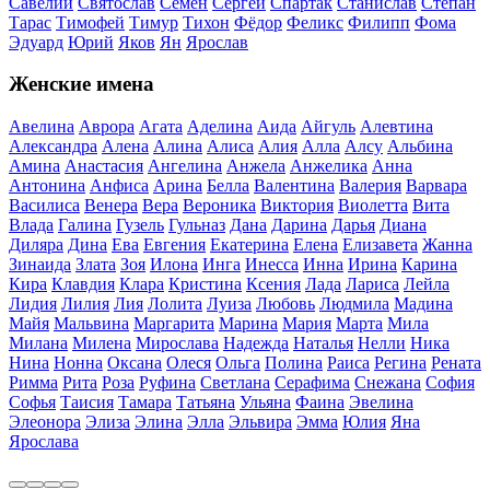
Савелий
Святослав
Семен
Сергей
Спартак
Станислав
Степан
Тарас
Тимофей
Тимур
Тихон
Фёдор
Феликс
Филипп
Фома
Эдуард
Юрий
Яков
Ян
Ярослав
Женские имена
Авелина
Аврора
Агата
Аделина
Аида
Айгуль
Алевтина
Александра
Алена
Алина
Алиса
Алия
Алла
Алсу
Альбина
Амина
Анастасия
Ангелина
Анжела
Анжелика
Анна
Антонина
Анфиса
Арина
Белла
Валентина
Валерия
Варвара
Василиса
Венера
Вера
Вероника
Виктория
Виолетта
Вита
Влада
Галина
Гузель
Гульназ
Дана
Дарина
Дарья
Диана
Диляра
Дина
Ева
Евгения
Екатерина
Елена
Елизавета
Жанна
Зинаида
Злата
Зоя
Илона
Инга
Инесса
Инна
Ирина
Карина
Кира
Клавдия
Клара
Кристина
Ксения
Лада
Лариса
Лейла
Лидия
Лилия
Лия
Лолита
Луиза
Любовь
Людмила
Мадина
Майя
Мальвина
Маргарита
Марина
Мария
Марта
Мила
Милана
Милена
Мирослава
Надежда
Наталья
Нелли
Ника
Нина
Нонна
Оксана
Олеся
Ольга
Полина
Раиса
Регина
Рената
Римма
Рита
Роза
Руфина
Светлана
Серафима
Снежана
София
Софья
Таисия
Тамара
Татьяна
Ульяна
Фаина
Эвелина
Элеонора
Элиза
Элина
Элла
Эльвира
Эмма
Юлия
Яна
Ярослава