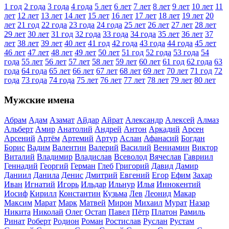
1 год
2 года
3 года
4 года
5 лет
6 лет
7 лет
8 лет
9 лет
10 лет
11
лет
12 лет
13 лет
14 лет
15 лет
16 лет
17 лет
18 лет
19 лет
20
лет
21 год
22 года
23 года
24 года
25 лет
26 лет
27 лет
28 лет
29 лет
30 лет
31 год
32 года
33 года
34 года
35 лет
36 лет
37
лет
38 лет
39 лет
40 лет
41 год
42 года
43 года
44 года
45 лет
46 лет
47 лет
48 лет
49 лет
50 лет
51 год
52 года
53 года
54
года
55 лет
56 лет
57 лет
58 лет
59 лет
60 лет
61 год
62 года
63
года
64 года
65 лет
66 лет
67 лет
68 лет
69 лет
70 лет
71 год
72
года
73 года
74 года
75 лет
76 лет
77 лет
78 лет
79 лет
80 лет
Мужские имена
Абрам
Адам
Азамат
Айдар
Айрат
Александр
Алексей
Алмаз
Альберт
Амир
Анатолий
Андрей
Антон
Аркадий
Арсен
Арсений
Артём
Артемий
Артур
Аслан
Афанасий
Богдан
Борис
Вадим
Валентин
Валерий
Василий
Вениамин
Виктор
Виталий
Владимир
Владислав
Всеволод
Вячеслав
Гавриил
Геннадий
Георгий
Герман
Глеб
Григорий
Давид
Дамир
Даниил
Данила
Денис
Дмитрий
Евгений
Егор
Ефим
Захар
Иван
Игнатий
Игорь
Ильдар
Ильнур
Илья
Иннокентий
Иосиф
Кирилл
Константин
Кузьма
Лев
Леонид
Макар
Максим
Марат
Марк
Матвей
Мирон
Михаил
Мурат
Назар
Никита
Николай
Олег
Остап
Павел
Пётр
Платон
Рамиль
Ринат
Роберт
Родион
Роман
Ростислав
Руслан
Рустам