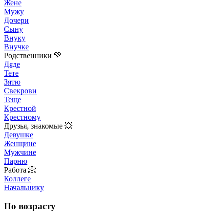
Жене
Мужу
Дочери
Сыну
Внуку
Внучке
Родственники 💚
Дяде
Тете
Зятю
Свекрови
Теще
Крестной
Крестному
Друзья, знакомые 💥
Девушке
Женщине
Мужчине
Парню
Работа 📀
Коллеге
Начальнику
По возрасту