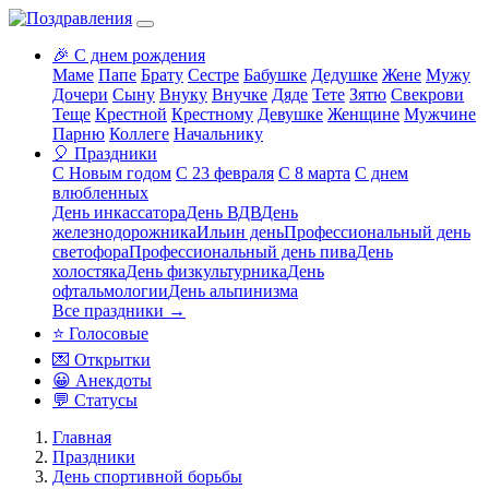
🎉 С днем рождения
Маме
Папе
Брату
Сестре
Бабушке
Дедушке
Жене
Мужу
Дочери
Сыну
Внуку
Внучке
Дяде
Тете
Зятю
Свекрови
Теще
Крестной
Крестному
Девушке
Женщине
Мужчине
Парню
Коллеге
Начальнику
🎈 Праздники
С Новым годом
С 23 февраля
С 8 марта
С днем
влюбленных
День инкассатора
День ВДВ
День
железнодорожника
Ильин день
Профессиональный день
светофора
Профессиональный день пива
День
холостяка
День физкультурника
День
офтальмологии
День альпинизма
Все праздники →
⭐ Голосовые
💌 Открытки
😀 Анекдоты
💬 Статусы
Главная
Праздники
День спортивной борьбы