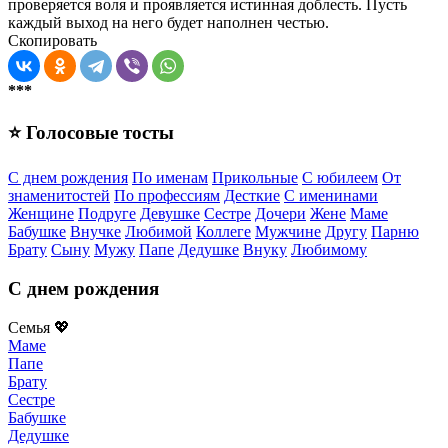
проверяется воля и проявляется истинная доблесть. Пусть
каждый выход на него будет наполнен честью.
Скопировать
***
⭐ Голосовые тосты
С днем рождения
По именам
Прикольные
С юбилеем
От
знаменитостей
По профессиям
Десткие
С именинами
Женщине
Подруге
Девушке
Сестре
Дочери
Жене
Маме
Бабушке
Внучке
Любимой
Коллеге
Мужчине
Другу
Парню
Брату
Сыну
Мужу
Папе
Дедушке
Внуку
Любимому
С днем рождения
Семья 💖
Маме
Папе
Брату
Сестре
Бабушке
Дедушке