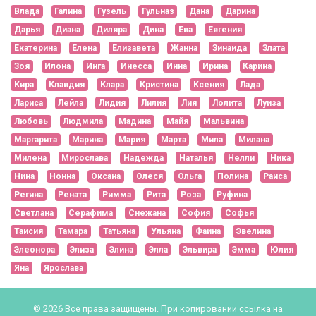
Влада
Галина
Гузель
Гульназ
Дана
Дарина
Дарья
Диана
Диляра
Дина
Ева
Евгения
Екатерина
Елена
Елизавета
Жанна
Зинаида
Злата
Зоя
Илона
Инга
Инесса
Инна
Ирина
Карина
Кира
Клавдия
Клара
Кристина
Ксения
Лада
Лариса
Лейла
Лидия
Лилия
Лия
Лолита
Луиза
Любовь
Людмила
Мадина
Майя
Мальвина
Маргарита
Марина
Мария
Марта
Мила
Милана
Милена
Мирослава
Надежда
Наталья
Нелли
Ника
Нина
Нонна
Оксана
Олеся
Ольга
Полина
Раиса
Регина
Рената
Римма
Рита
Роза
Руфина
Светлана
Серафима
Снежана
София
Софья
Таисия
Тамара
Татьяна
Ульяна
Фаина
Эвелина
Элеонора
Элиза
Элина
Элла
Эльвира
Эмма
Юлия
Яна
Ярослава
© 2026 Все права защищены. При копировании ссылка на