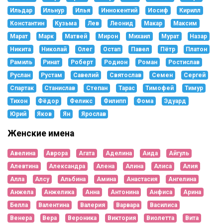
Ильдар
Ильнур
Илья
Иннокентий
Иосиф
Кирилл
Константин
Кузьма
Лев
Леонид
Макар
Максим
Марат
Марк
Матвей
Мирон
Михаил
Мурат
Назар
Никита
Николай
Олег
Остап
Павел
Пётр
Платон
Рамиль
Ринат
Роберт
Родион
Роман
Ростислав
Руслан
Рустам
Савелий
Святослав
Семен
Сергей
Спартак
Станислав
Степан
Тарас
Тимофей
Тимур
Тихон
Фёдор
Феликс
Филипп
Фома
Эдуард
Юрий
Яков
Ян
Ярослав
Женские имена
Авелина
Аврора
Агата
Аделина
Аида
Айгуль
Алевтина
Александра
Алена
Алина
Алиса
Алия
Алла
Алсу
Альбина
Амина
Анастасия
Ангелина
Анжела
Анжелика
Анна
Антонина
Анфиса
Арина
Белла
Валентина
Валерия
Варвара
Василиса
Венера
Вера
Вероника
Виктория
Виолетта
Вита