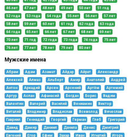
46 лет
47 лет
48 лет
49 лет
50 лет
51 год
52 года
53 года
54 года
55 лет
56 лет
57 лет
58 лет
59 лет
60 лет
61 год
62 года
63 года
64 года
65 лет
66 лет
67 лет
68 лет
69 лет
70 лет
71 год
72 года
73 года
74 года
75 лет
76 лет
77 лет
78 лет
79 лет
80 лет
Мужские имена
Абрам
Адам
Азамат
Айдар
Айрат
Александр
Алексей
Алмаз
Альберт
Амир
Анатолий
Андрей
Антон
Аркадий
Арсен
Арсений
Артём
Артемий
Артур
Аслан
Афанасий
Богдан
Борис
Вадим
Валентин
Валерий
Василий
Вениамин
Виктор
Виталий
Владимир
Владислав
Всеволод
Вячеслав
Гавриил
Геннадий
Георгий
Герман
Глеб
Григорий
Давид
Дамир
Даниил
Данила
Денис
Дмитрий
Евгений
Егор
Ефим
Захар
Иван
Игнатий
Игорь