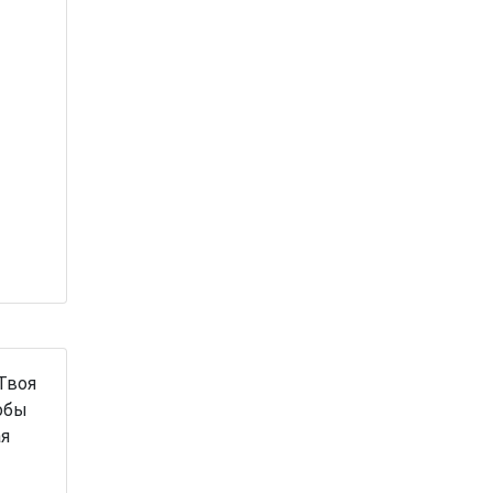
Твоя
обы
ая