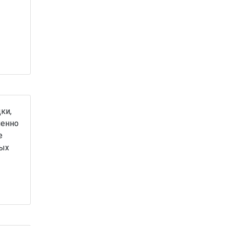
ки,
менно
е
бых