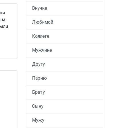
Внучке
вои
мым
Любимой
были
Коллеге
Мужчине
Другу
Парню
Брату
Сыну
Мужу