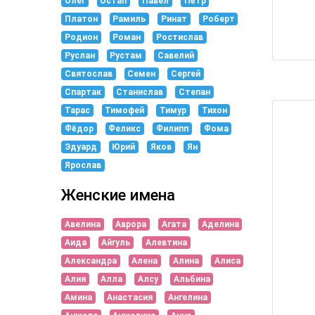
Олег
Остап
Павел
Пётр
Платон
Рамиль
Ринат
Роберт
Родион
Роман
Ростислав
Руслан
Рустам
Савелий
Святослав
Семен
Сергей
Спартак
Станислав
Степан
Тарас
Тимофей
Тимур
Тихон
Фёдор
Феликс
Филипп
Фома
Эдуард
Юрий
Яков
Ян
Ярослав
Женские имена
Авелина
Аврора
Агата
Аделина
Аида
Айгуль
Алевтина
Александра
Алена
Алина
Алиса
Алия
Алла
Алсу
Альбина
Амина
Анастасия
Ангелина