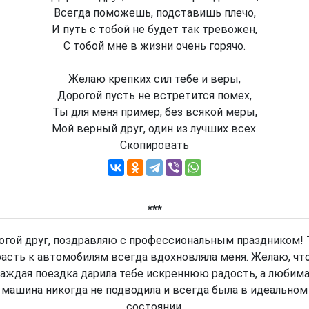
Всегда поможешь, подставишь плечо,
И путь с тобой не будет так тревожен,
С тобой мне в жизни очень горячо.
Желаю крепких сил тебе и веры,
Дорогой пусть не встретится помех,
Ты для меня пример, без всякой меры,
Мой верный друг, один из лучших всех.
Скопировать
***
огой друг, поздравляю с профессиональным праздником! 
расть к автомобилям всегда вдохновляла меня. Желаю, чт
аждая поездка дарила тебе искреннюю радость, а любим
машина никогда не подводила и всегда была в идеальном
состоянии.