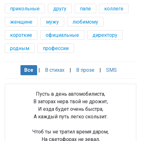
прикольные
другу
папе
коллеге
женщине
мужу
любимому
короткие
официальные
директору
родным
профессии
Все
|
В стихах
|
В прозе
|
SMS
Пусть в день автомобилиста,
В заторах нерв твой не дрожит,
И езда будет очень быстра,
А каждый путь легко скользит.
Чтоб ты не тратил время даром,
На светофорах не зевал,