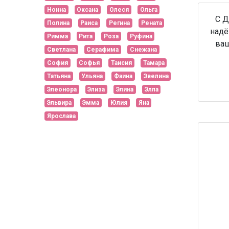
Нонна
Оксана
Олеся
Ольга
С Д
Полина
Раиса
Регина
Рената
надё
Римма
Рита
Роза
Руфина
ваш
Светлана
Серафима
Снежана
София
Софья
Таисия
Тамара
Татьяна
Ульяна
Фаина
Эвелина
Элеонора
Элиза
Элина
Элла
Эльвира
Эмма
Юлия
Яна
Ярослава