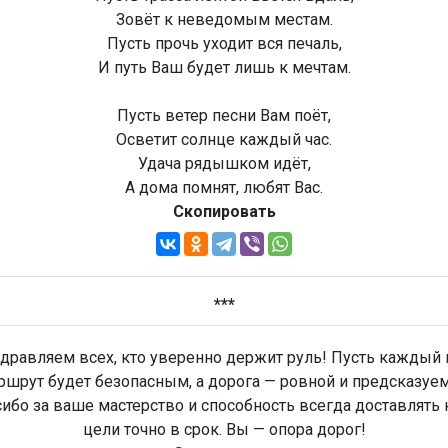
Зовёт к неведомым местам.
Пусть прочь уходит вся печаль,
И путь Ваш будет лишь к мечтам.
Пусть ветер песни Вам поёт,
Осветит солнце каждый час.
Удача рядышком идёт,
А дома помнят, любят Вас.
Скопировать
***
дравляем всех, кто уверенно держит руль! Пусть каждый
ршрут будет безопасным, а дорога — ровной и предсказуем
ибо за ваше мастерство и способность всегда доставлять 
цели точно в срок. Вы — опора дорог!