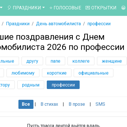
🎈 ПРАЗДНИКИ
⭐ ГОЛОСОВЫЕ
💌 ОТКРЫТКИ
😀
Праздники
День автомобилиста
профессии
шие поздравления с Днем
омобилиста 2026 по профессии
ольные
другу
папе
коллеге
женщине
любимому
короткие
официальные
тору
родным
профессии
Все
|
В стихах
|
В прозе
|
SMS
Пусть трасса лентой вьётся вдаль,