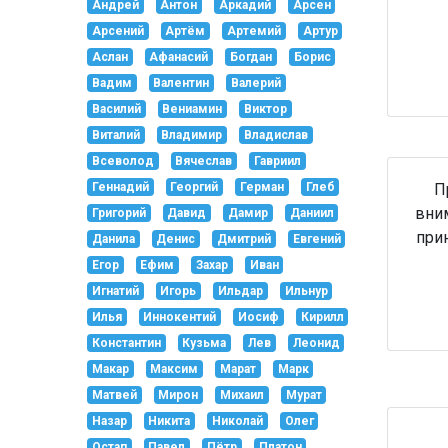
Андрей
Антон
Аркадий
Арсен
Арсений
Артём
Артемий
Артур
Аслан
Афанасий
Богдан
Борис
Вадим
Валентин
Валерий
Василий
Вениамин
Виктор
Виталий
Владимир
Владислав
Всеволод
Вячеслав
Гавриил
Геннадий
Георгий
Герман
Глеб
П
вни
Григорий
Давид
Дамир
Даниил
при
Данила
Денис
Дмитрий
Евгений
Егор
Ефим
Захар
Иван
Игнатий
Игорь
Ильдар
Ильнур
Илья
Иннокентий
Иосиф
Кирилл
Константин
Кузьма
Лев
Леонид
Макар
Максим
Марат
Марк
Матвей
Мирон
Михаил
Мурат
Назар
Никита
Николай
Олег
Остап
Павел
Пётр
Платон