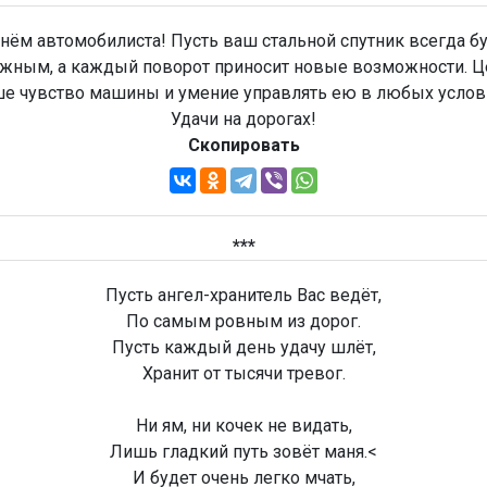
нём автомобилиста! Пусть ваш стальной спутник всегда б
жным, а каждый поворот приносит новые возможности. 
е чувство машины и умение управлять ею в любых услов
Удачи на дорогах!
Скопировать
***
Пусть ангел-хранитель Вас ведёт,
По самым ровным из дорог.
Пусть каждый день удачу шлёт,
Хранит от тысячи тревог.
Ни ям, ни кочек не видать,
Лишь гладкий путь зовёт маня.<
И будет очень легко мчать,