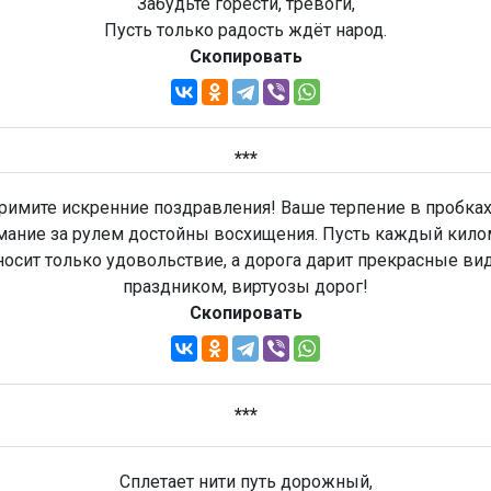
Забудьте горести, тревоги,
Пусть только радость ждёт народ.
Скопировать
***
римите искренние поздравления! Ваше терпение в пробках
мание за рулем достойны восхищения. Пусть каждый кило
носит только удовольствие, а дорога дарит прекрасные вид
праздником, виртуозы дорог!
Скопировать
***
Сплетает нити путь дорожный,