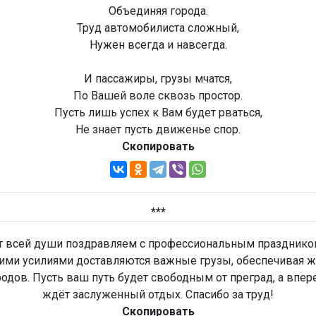
Объединяя города.
Труд автомобилиста сложный,
Нужен всегда и навсегда.
И пассажиры, грузы мчатся,
По Вашей воле сквозь простор.
Пусть лишь успех к Вам будет рваться,
Не знает пусть движенье спор.
Скопировать
***
т всей души поздравляем с профессиональным празднико
ми усилиями доставляются важные грузы, обеспечивая 
родов. Пусть ваш путь будет свободным от преград, а впер
ждёт заслуженный отдых. Спасибо за труд!
Скопировать