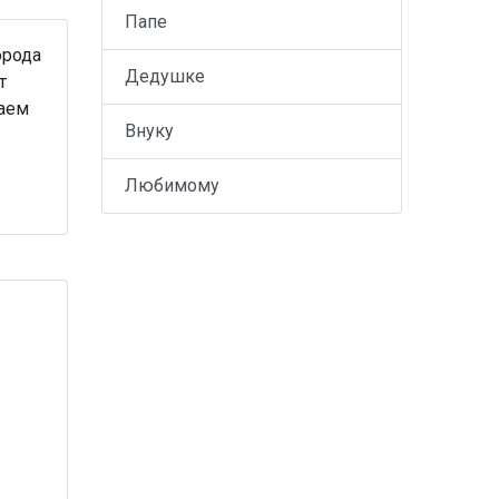
Папе
орода
Дедушке
т
лаем
Внуку
Любимому