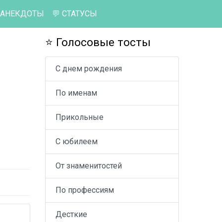
 АНЕКДОТЫ
💬 СТАТУСЫ
⭐ Голосовые тосты
С днем рождения
По именам
Прикольные
С юбилеем
От знаменитостей
По профессиям
Десткие