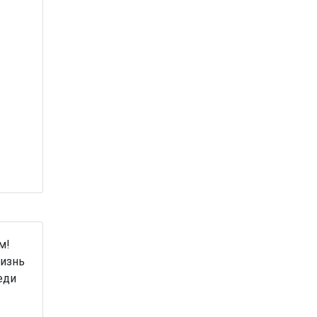
м!
жизнь
еди