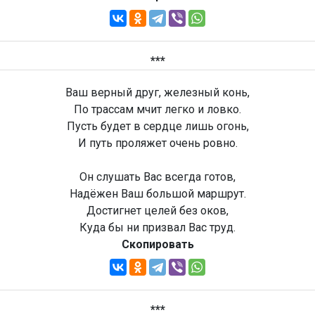
***
Ваш верный друг, железный конь,
По трассам мчит легко и ловко.
Пусть будет в сердце лишь огонь,
И путь проляжет очень ровно.
Он слушать Вас всегда готов,
Надёжен Ваш большой маршрут.
Достигнет целей без оков,
Куда бы ни призвал Вас труд.
Скопировать
***