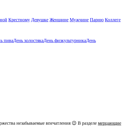
тной
Крестному
Девушке
Женщине
Мужчине
Парню
Коллеге
ь пива
День холостяка
День физкультурника
День
ржества незабываемые впечатления 😉 В разделе
мерцающие