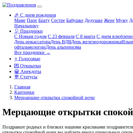
🎉 С днем рождения
Маме
Папе
Брату
Сестре
Бабушке
Дедушке
Жене
Мужу
Д
Начальнику
🎈 Праздники
С Новым годом
С 23 февраля
С 8 марта
С днем влюблен
День инкассатора
День ВДВ
День железнодорожника
Ильи
офтальмологии
День альпинизма
Все праздники →
⭐ Голосовые
💌 Открытки
😀 Анекдоты
💬 Статусы
Главная
Картинки
Мерцающие открытки спокойной ночи
Мерцающие открытки спокой
Поздравьте родных и близких нашими красивыми поздравитель
открытки спокойной ночи
вы найдете много прикольных откры