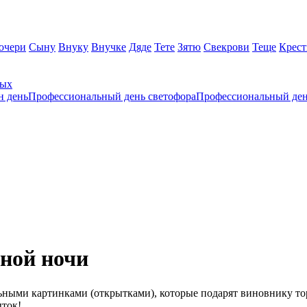
очери
Сыну
Внуку
Внучке
Дяде
Тете
Зятю
Свекрови
Теще
Крес
ных
н день
Профессиональный день светофора
Профессиональный ден
ной ночи
ными картинками (открытками), которые подарят виновнику то
ток!