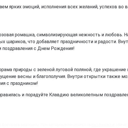
м ярких эмоций, исполнения всех желаний, успехов во в
озовая ромашка, символизирующая нежность и любовь. Н
х шариков, что добавляет праздничности и радости. Вну
и поздравления с Днем Рождения!
рама природы с зеленой луговой поляной, где украшение 
щущение весны и благополучия. Внутри открытки также м
ия с праздником!
нравилась и порадуйте Клавдию великолепным поздравле
6 Все права защищены. При копировании ссылка на
pozdravila.net
обязат