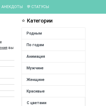
 АНЕКДОТЫ
💬 СТАТУСЫ
⭐ Категории
Родным
е
По годам
ения
вы
Анимация
Мужчине
Женщине
Красивые
С цветами