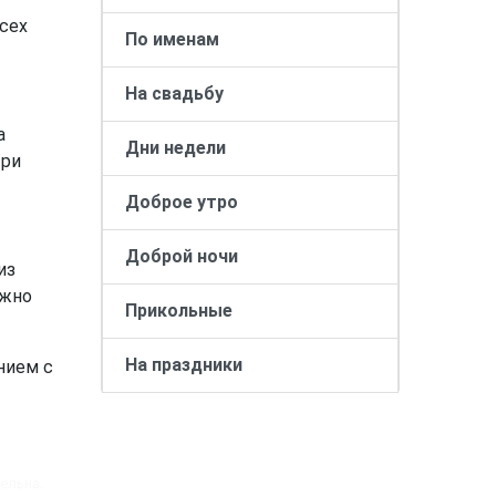
сех
По именам
На свадьбу
а
Дни недели
три
Доброе утро
Доброй ночи
из
ожно
Прикольные
На праздники
нием с
ельна.