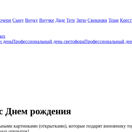
очери
Сыну
Внуку
Внучке
Дяде
Тете
Зятю
Свекрови
Теще
Крес
ных
н день
Профессиональный день светофора
Профессиональный ден
с Днем рождения
ными картинками (открытками), которые подарят виновнику то
ных открыток!