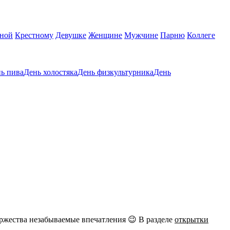
тной
Крестному
Девушке
Женщине
Мужчине
Парню
Коллеге
ь пива
День холостяка
День физкультурника
День
ржества незабываемые впечатления 😉 В разделе
открытки