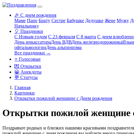
🎉 С днем рождения
Маме
Папе
Брату
Сестре
Бабушке
Дедушке
Жене
Мужу
Д
Начальнику
🎈 Праздники
С Новым годом
С 23 февраля
С 8 марта
С днем влюблен
День инкассатора
День ВДВ
День железнодорожника
Ильи
офтальмологии
День альпинизма
Все праздники →
⭐ Голосовые
💌 Открытки
😀 Анекдоты
💬 Статусы
Главная
Картинки
Открытки пожилой женщине с Днем рождения
Открытки пожилой женщине 
Поздравьте родных и близких нашими красивыми поздравитель
пожилой женщине с днем рождения
вы найдете много приколь