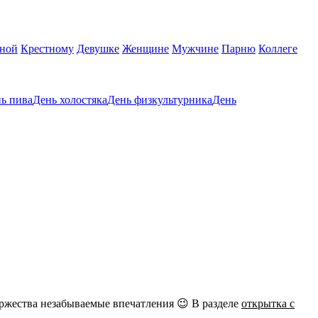
тной
Крестному
Девушке
Женщине
Мужчине
Парню
Коллеге
ь пива
День холостяка
День физкультурника
День
ржества незабываемые впечатления 😉 В разделе
открытка с