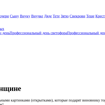
очери
Сыну
Внуку
Внучке
Дяде
Тете
Зятю
Свекрови
Теще
Крес
ных
н день
Профессиональный день светофора
Профессиональный ден
енщине
ными картинками (открытками), которые подарят виновнику то
к!