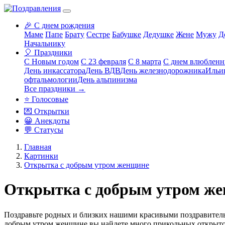
🎉 С днем рождения
Маме
Папе
Брату
Сестре
Бабушке
Дедушке
Жене
Мужу
Д
Начальнику
🎈 Праздники
С Новым годом
С 23 февраля
С 8 марта
С днем влюблен
День инкассатора
День ВДВ
День железнодорожника
Ильи
офтальмологии
День альпинизма
Все праздники →
⭐ Голосовые
💌 Открытки
😀 Анекдоты
💬 Статусы
Главная
Картинки
Открытка с добрым утром женщине
Открытка с добрым утром ж
Поздравьте родных и близких нашими красивыми поздравитель
добрым утром женщине
вы найдете много прикольных открыто