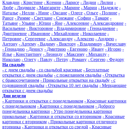
Клавдии
- Кристине
- Ксении
- Ларисе
- Лидии
- Лилии
-
Любе
- Людмиле
- Маргарите
- Марине
- Марии
- Надежде
-
Наталье
- Нелли
- Нине
- Оксане
- Олесе
- Ольге
- Полине
-
Раисе
- Римме
- Светлане
- Снежане
- Софии
- Тамаре
-
Татьяне
- Ульяне
- Юлии
- Яне
- Алексеевне
- Александровне
-
Васильевне
- Викторовне
- Владимировне
- Геннадиевне
-
Дмитриевне
- Ивановне
- Михайловне
- Николаевне
-
Петровне
- Сергеевне
- Александру
- Алексею
- Андрею
-
Антону
- Артему
- Вадиму
- Виктору
- Владимиру
- Вячеславу
- Геннадию
- Денису
- Дмитрию
- Евгению
- Ивану
- Игорю
-
Илье
- Константину
- Леониду
- Максиму
- Михаилу
-
Николаю
- Олегу
- Павлу
- Петру
- Роману
- Сергею
- Федору
На свадьбу
- с днем свадьбы
- со свадьбой красивые
- Бесплатные
открытки с днем свадьбы
- с пожеланием свадьбы
- Открытка
с бракосочетанием
- Прикольные открытки на свадьбу
- с
годовщиной свадьбы
- Открытка 10 лет свадьбы
- Мерцающие
открытки с днем свадьбы
Дни недели
- Картинки и открытки с понедельником
- Красивые картинки
с понедельником
- Картинки с понедельником
- Доброго
понедельника картинки
- Утро понедельника картинки
прикольные
- Картинки и открытки со вторником
- Красивые
картинки с вторником
- Прикольные картинки отличного
вторника
- Картинки и открытки со средой
- Красивые