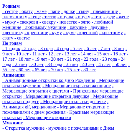
Родным
- сестре
- брату
- маме
- папе
- дочке
- сыну
- племяннице
-
племяннику
- теще
- тестю
- внучке
- внуку
- тете
- дяде
- жене
- мужу
- свекрови
- свекру
- невестке
- зятю
- любимой
женщине
- любимому мужчине
- бабушке
- дедушке
-
крестнику
- крестнице
- куму
- куме
- крестной
- крестному
-
свату
- сватье
По годам
- 1 годик
- 2 года
- 3 года
- 4 года
- 5 лет
- 6 лет
- 7 лет
- 8 лет
-
9 лет
- 10 лет
- 11 лет
- 12 лет
- 13 лет
- 14 лет
- 15 лет
- 16 лет
-
17 лет
- 18 лет
- 19 лет
- 20 лет
- 21 год
- 22 года
- 23 года
- 24
года
- 25 лет
- 30 лет
- 33 года
- 35 лет
- 40 лет
- 45 лет
- 50 лет
-
55 лет
- 60 лет
- 65 лет
- 70 лет
- 75 лет
- 80 лет
Анимация
- Анимационные открытки ко Дню Рождения
- Мерцающие
открытки мужчине
- Мерцающие открытки женщине
-
Мерцающие открытки с цветами
- Прикольные мерцающие
открытки
- Мерцающие открытки девушке
- Мерцающие
открытки подруге
- Мерцающие открытки девочке
-
Анимация gif, мерцающие
- Мерцающие открытки с
пожеланиями с днем рождения
- Красивые мерцающие
открытки
- Мерцающие открытки
Мужчине
- Открытка мужчине
- мужчине с пожеланиями с Днем