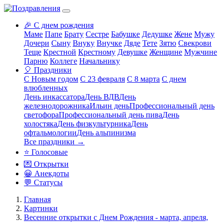
🎉 С днем рождения
Маме
Папе
Брату
Сестре
Бабушке
Дедушке
Жене
Мужу
Дочери
Сыну
Внуку
Внучке
Дяде
Тете
Зятю
Свекрови
Теще
Крестной
Крестному
Девушке
Женщине
Мужчине
Парню
Коллеге
Начальнику
🎈 Праздники
С Новым годом
С 23 февраля
С 8 марта
С днем
влюбленных
День инкассатора
День ВДВ
День
железнодорожника
Ильин день
Профессиональный день
светофора
Профессиональный день пива
День
холостяка
День физкультурника
День
офтальмологии
День альпинизма
Все праздники →
⭐ Голосовые
💌 Открытки
😀 Анекдоты
💬 Статусы
Главная
Картинки
Весенние открытки с Днем Рождения - марта, апреля,