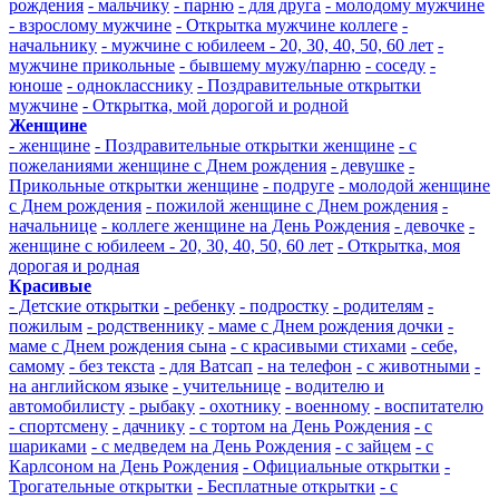
рождения
- мальчику
- парню
- для друга
- молодому мужчине
- взрослому мужчине
- Открытка мужчине коллеге
-
начальнику
- мужчине с юбилеем - 20, 30, 40, 50, 60 лет
-
мужчине прикольные
- бывшему мужу/парню
- соседу
-
юноше
- однокласснику
- Поздравительные открытки
мужчине
- Открытка, мой дорогой и родной
Женщине
- женщине
- Поздравительные открытки женщине
- с
пожеланиями женщине с Днем рождения
- девушке
-
Прикольные открытки женщине
- подруге
- молодой женщине
с Днем рождения
- пожилой женщине с Днем рождения
-
начальнице
- коллеге женщине на День Рождения
- девочке
-
женщине с юбилеем - 20, 30, 40, 50, 60 лет
- Открытка, моя
дорогая и родная
Красивые
- Детские открытки
- ребенку
- подростку
- родителям
-
пожилым
- родственнику
- маме с Днем рождения дочки
-
маме с Днем рождения сына
- с красивыми стихами
- себе,
самому
- без текста
- для Ватсап
- на телефон
- с животными
-
на английском языке
- учительнице
- водителю и
автомобилисту
- рыбаку
- охотнику
- военному
- воспитателю
- спортсмену
- дачнику
- с тортом на День Рождения
- с
шариками
- с медведем на День Рождения
- с зайцем
- с
Карлсоном на День Рождения
- Официальные открытки
-
Трогательные открытки
- Бесплатные открытки
- с