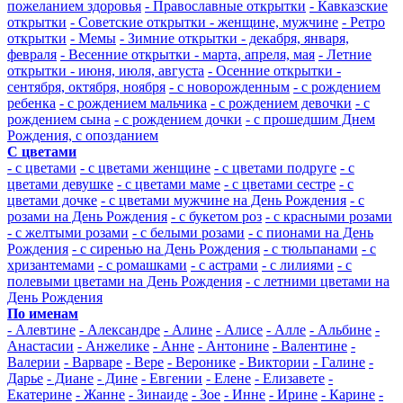
пожеланием здоровья
- Православные открытки
- Кавказские
открытки
- Советские открытки - женщине, мужчине
- Ретро
открытки
- Мемы
- Зимние открытки - декабря, января,
февраля
- Весенние открытки - марта, апреля, мая
- Летние
открытки - июня, июля, августа
- Осенние открытки -
сентября, октября, ноября
- с новорожденным
- с рождением
ребенка
- с рождением мальчика
- с рождением девочки
- с
рождением сына
- с рождением дочки
- с прошедшим Днем
Рождения, с опозданием
С цветами
- с цветами
- с цветами женщине
- с цветами подруге
- с
цветами девушке
- с цветами маме
- с цветами сестре
- с
цветами дочке
- с цветами мужчине на День Рождения
- с
розами на День Рождения
- с букетом роз
- с красными розами
- с желтыми розами
- с белыми розами
- с пионами на День
Рождения
- с сиренью на День Рождения
- с тюльпанами
- с
хризантемами
- с ромашками
- с астрами
- с лилиями
- с
полевыми цветами на День Рождения
- с летними цветами на
День Рождения
По именам
- Алевтине
- Александре
- Алине
- Алисе
- Алле
- Альбине
-
Анастасии
- Анжелике
- Анне
- Антонине
- Валентине
-
Валерии
- Варваре
- Вере
- Веронике
- Виктории
- Галине
-
Дарье
- Диане
- Дине
- Евгении
- Елене
- Елизавете
-
Екатерине
- Жанне
- Зинаиде
- Зое
- Инне
- Ирине
- Карине
-