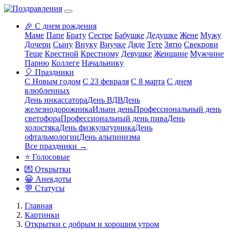
🎉 С днем рождения
Маме
Папе
Брату
Сестре
Бабушке
Дедушке
Жене
Мужу
Дочери
Сыну
Внуку
Внучке
Дяде
Тете
Зятю
Свекрови
Теще
Крестной
Крестному
Девушке
Женщине
Мужчине
Парню
Коллеге
Начальнику
🎈 Праздники
С Новым годом
С 23 февраля
С 8 марта
С днем
влюбленных
День инкассатора
День ВДВ
День
железнодорожника
Ильин день
Профессиональный день
светофора
Профессиональный день пива
День
холостяка
День физкультурника
День
офтальмологии
День альпинизма
Все праздники →
⭐ Голосовые
💌 Открытки
😀 Анекдоты
💬 Статусы
Главная
Картинки
Открытки с добрым и хорошим утром