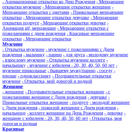
- Анимационные открытки ко Дню Рождения
- Мерцающие
открытки мужчине
- Мерцающие открытки женщине
-
Мерцающие открытки с цветами
- Прикольные мерцающие
открытки
- Мерцающие открытки девушке
- Мерцающие
открытки подруге
- Мерцающие открытки девочке
-
Анимация gif, мерцающие
- Мерцающие открытки с
пожеланиями с днем рождения
- Красивые мерцающие
открытки
- Мерцающие открытки
Мужчине
- Открытка мужчине
- мужчине с пожеланиями с Днем
рождения
- мальчику
- парню
- для друга
- молодому мужчине
- взрослому мужчине
- Открытка мужчине коллеге
-
начальнику
- мужчине с юбилеем - 20, 30, 40, 50, 60 лет
-
мужчине прикольные
- бывшему мужу/парню
- соседу
-
юноше
- однокласснику
- Поздравительные открытки
мужчине
- Открытка, мой дорогой и родной
Женщине
- женщине
- Поздравительные открытки женщине
- с
пожеланиями женщине с Днем рождения
- девушке
-
Прикольные открытки женщине
- подруге
- молодой женщине
с Днем рождения
- пожилой женщине с Днем рождения
-
начальнице
- коллеге женщине на День Рождения
- девочке
-
женщине с юбилеем - 20, 30, 40, 50, 60 лет
- Открытка, моя
дорогая и родная
Красивые