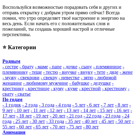
Воспользуйся возможностью порадовать себя и других и
отправь открытку с добрым утром прямо сейчас! Всегда
помни, что утро определяет твоё настроение и энергию на
весь день. Если начать его с положительных слов и
пожеланий, ты создашь хороший настрой и отличные
перспективы.
⭐ Категории
Родным
- сестре
- брату
- маме
- папе
- дочке
- сыну
- племяннице
-
племяннику
- теще
- тестю
- внучке
- внуку
- тете
- дяде
- жене
- мужу
- свекрови
- свекру
- невестке
- зятю
- любимой
женщине
- любимому мужчине
- бабушке
- дедушке
-
крестнику
- крестнице
- куму
- куме
- крестной
- крестному
-
свату
- сватье
По годам
- 1 годик
- 2 года
- 3 года
- 4 года
- 5 лет
- 6 лет
- 7 лет
- 8 лет
-
9 лет
- 10 лет
- 11 лет
- 12 лет
- 13 лет
- 14 лет
- 15 лет
- 16 лет
-
17 лет
- 18 лет
- 19 лет
- 20 лет
- 21 год
- 22 года
- 23 года
- 24
года
- 25 лет
- 30 лет
- 33 года
- 35 лет
- 40 лет
- 45 лет
- 50 лет
-
55 лет
- 60 лет
- 65 лет
- 70 лет
- 75 лет
- 80 лет
Анимация