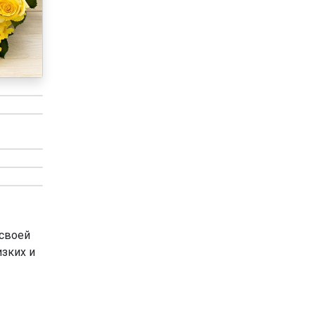
 своей
изких и