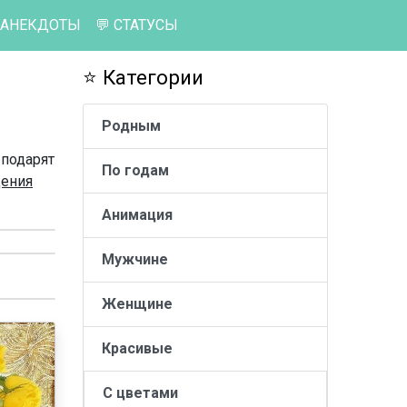
 АНЕКДОТЫ
💬 СТАТУСЫ
⭐ Категории
Родным
 подарят
По годам
дения
Анимация
Мужчине
Женщине
Красивые
С цветами