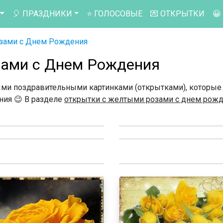
🎈 ПРАЗДНИКИ
⭐ ГОЛОСОВЫЕ
💌 ОТКРЫТКИ
😀
зами с Днем Рождения
зами с Днем Рождения
ми поздравительными картинками (открытками), которые
ния 😉 В разделе
открытки с желтыми розами с днем рож