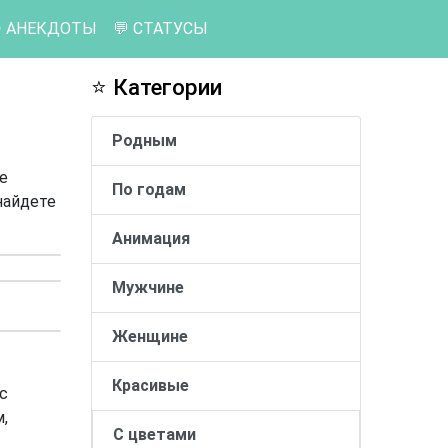
 АНЕКДОТЫ
💬 СТАТУСЫ
⭐ Категории
Родным
е
По годам
найдете
Анимация
Мужчине
Женщине
Красивые
с
,
С цветами