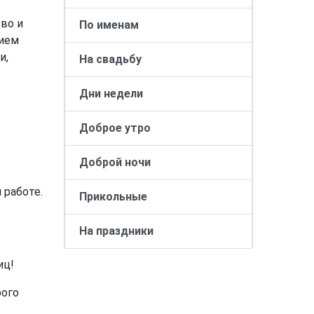
во и
По именам
нием
и,
На свадьбу
Дни недели
Доброе утро
Доброй ночи
 работе.
Прикольные
На праздники
иц!
рого