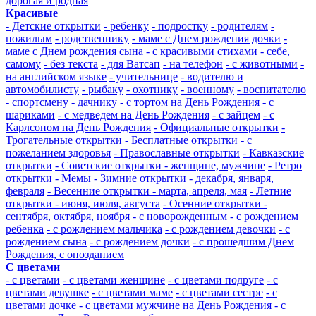
дорогая и родная
Красивые
- Детские открытки
- ребенку
- подростку
- родителям
-
пожилым
- родственнику
- маме с Днем рождения дочки
-
маме с Днем рождения сына
- с красивыми стихами
- себе,
самому
- без текста
- для Ватсап
- на телефон
- с животными
-
на английском языке
- учительнице
- водителю и
автомобилисту
- рыбаку
- охотнику
- военному
- воспитателю
- спортсмену
- дачнику
- с тортом на День Рождения
- с
шариками
- с медведем на День Рождения
- с зайцем
- с
Карлсоном на День Рождения
- Официальные открытки
-
Трогательные открытки
- Бесплатные открытки
- с
пожеланием здоровья
- Православные открытки
- Кавказские
открытки
- Советские открытки - женщине, мужчине
- Ретро
открытки
- Мемы
- Зимние открытки - декабря, января,
февраля
- Весенние открытки - марта, апреля, мая
- Летние
открытки - июня, июля, августа
- Осенние открытки -
сентября, октября, ноября
- с новорожденным
- с рождением
ребенка
- с рождением мальчика
- с рождением девочки
- с
рождением сына
- с рождением дочки
- с прошедшим Днем
Рождения, с опозданием
С цветами
- с цветами
- с цветами женщине
- с цветами подруге
- с
цветами девушке
- с цветами маме
- с цветами сестре
- с
цветами дочке
- с цветами мужчине на День Рождения
- с