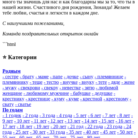
много ты значишь для нас и как благодарны мы за то, что ты в
нашей жизни. Счастливого дня рождения, Зинаида! Желаем
тебе любви, счастья и легкости в каждом дне.
С наилучшими пожеланиями,
Команда поздравительных открыток онлайн
```html
⭐ Категории
Родным
- сестре
- брату
- маме
- папе
- дочке
- сыну
- племяннице
-
племяннику
- теще
- тестю
- внучке
- внуку
- тете
- дяде
- жене
- мужу
- свекрови
- свекру
- невестке
- зятю
- любимой
женщине
- любимому мужчине
- бабушке
- дедушке
-
крестнику
- крестнице
- куму
- куме
- крестной
- крестному
-
свату
- сватье
По годам
- 1 годик
- 2 года
- 3 года
- 4 года
- 5 лет
- 6 лет
- 7 лет
- 8 лет
-
9 лет
- 10 лет
- 11 лет
- 12 лет
- 13 лет
- 14 лет
- 15 лет
- 16 лет
-
17 лет
- 18 лет
- 19 лет
- 20 лет
- 21 год
- 22 года
- 23 года
- 24
года
- 25 лет
- 30 лет
- 33 года
- 35 лет
- 40 лет
- 45 лет
- 50 лет
-
55 лет
- 60 лет
- 65 лет
- 70 лет
- 75 лет
- 80 лет