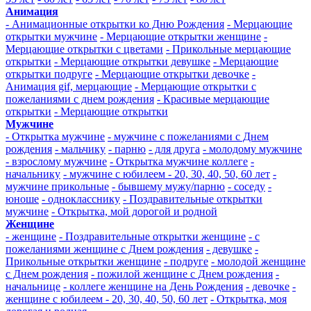
Анимация
- Анимационные открытки ко Дню Рождения
- Мерцающие
открытки мужчине
- Мерцающие открытки женщине
-
Мерцающие открытки с цветами
- Прикольные мерцающие
открытки
- Мерцающие открытки девушке
- Мерцающие
открытки подруге
- Мерцающие открытки девочке
-
Анимация gif, мерцающие
- Мерцающие открытки с
пожеланиями с днем рождения
- Красивые мерцающие
открытки
- Мерцающие открытки
Мужчине
- Открытка мужчине
- мужчине с пожеланиями с Днем
рождения
- мальчику
- парню
- для друга
- молодому мужчине
- взрослому мужчине
- Открытка мужчине коллеге
-
начальнику
- мужчине с юбилеем - 20, 30, 40, 50, 60 лет
-
мужчине прикольные
- бывшему мужу/парню
- соседу
-
юноше
- однокласснику
- Поздравительные открытки
мужчине
- Открытка, мой дорогой и родной
Женщине
- женщине
- Поздравительные открытки женщине
- с
пожеланиями женщине с Днем рождения
- девушке
-
Прикольные открытки женщине
- подруге
- молодой женщине
с Днем рождения
- пожилой женщине с Днем рождения
-
начальнице
- коллеге женщине на День Рождения
- девочке
-
женщине с юбилеем - 20, 30, 40, 50, 60 лет
- Открытка, моя