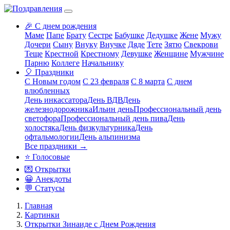
🎉 С днем рождения
Маме
Папе
Брату
Сестре
Бабушке
Дедушке
Жене
Мужу
Дочери
Сыну
Внуку
Внучке
Дяде
Тете
Зятю
Свекрови
Теще
Крестной
Крестному
Девушке
Женщине
Мужчине
Парню
Коллеге
Начальнику
🎈 Праздники
С Новым годом
С 23 февраля
С 8 марта
С днем
влюбленных
День инкассатора
День ВДВ
День
железнодорожника
Ильин день
Профессиональный день
светофора
Профессиональный день пива
День
холостяка
День физкультурника
День
офтальмологии
День альпинизма
Все праздники →
⭐ Голосовые
💌 Открытки
😀 Анекдоты
💬 Статусы
Главная
Картинки
Открытки Зинаиде с Днем Рождения